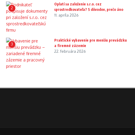
Oplatí sa založenie s.r.o. cez
2
sprostredkovateľa? 5 dôvodov, prečo áno
11. apríla 2026
Praktické vybavenie pre menšiu prevádzku
3
a firemné zázemie
22. februára 2026