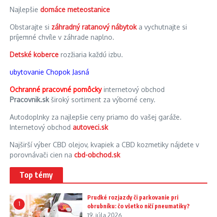
Najlepšie
domáce meteostanice
Obstarajte si
záhradný ratanový nábytok
a vychutnajte si
príjemné chvíle v záhrade naplno.
Detské koberce
rozžiaria každú izbu.
ubytovanie Chopok Jasná
Ochranné pracovné pomôcky
internetový obchod
Pracovnik.sk
široký sortiment za výborné ceny.
Autodoplnky za najlepšie ceny priamo do vašej garáže.
Internetový obchod
autoveci.sk
Najširší výber CBD olejov, kvapiek a CBD kozmetiky nájdete v
porovnávači cien na
cbd-obchod.sk
Top témy
Prudké rozjazdy či parkovanie pri
1
obrubníku: čo všetko ničí pneumatiky?
19. júla 2026