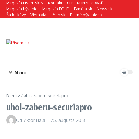
Preskočiť na obsah
Magazín Pisem.sk
Kontakt
CHCEM INZEROVAŤ
Magazín bývanie
Magazín BOLD
Família.sk
News.sk
Šálka kávy
Viem Viac
Sen.sk
Pekné bývanie.sk
Menu
Domov
/
uhol-zaberu-securiapro
uhol-zaberu-securiapro
Od
Viktor Fiala
25. augusta 2018