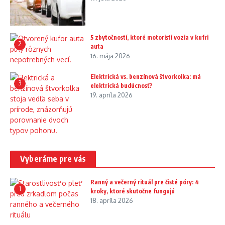
5 zbytočností, ktoré motoristi vozia v kufri
2
auta
16. mája 2026
Elektrická vs. benzínová štvorkolka: má
3
elektrická budúcnosť?
19. apríla 2026
Vyberáme pre vás
Ranný a večerný rituál pre čisté póry: 4
1
kroky, ktoré skutočne fungujú
18. apríla 2026