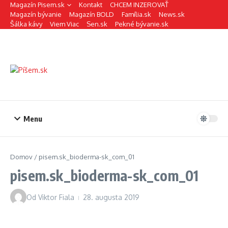
Preskočiť na obsah
Magazín Pisem.sk
Kontakt
CHCEM INZEROVAŤ
Magazín bývanie
Magazín BOLD
Família.sk
News.sk
Šálka kávy
Viem Viac
Sen.sk
Pekné bývanie.sk
Menu
Domov
/
pisem.sk_bioderma-sk_com_01
pisem.sk_bioderma-sk_com_01
Od
Viktor Fiala
28. augusta 2019