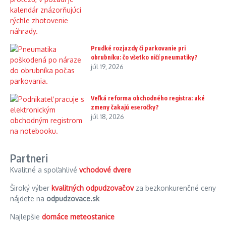
Prudké rozjazdy či parkovanie pri
obrubníku: čo všetko ničí pneumatiky?
júl 19, 2026
Veľká reforma obchodného registra: aké
zmeny čakajú eseročky?
júl 18, 2026
Partneri
Kvalitné a spoľahlivé
vchodové dvere
Široký výber
kvalitných odpudzovačov
za bezkonkurenčné ceny
nájdete na
odpudzovace.sk
Najlepšie
domáce meteostanice