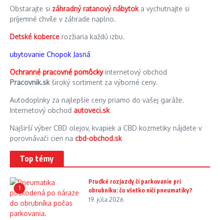
Obstarajte si
záhradný ratanový nábytok
a vychutnajte si
príjemné chvíle v záhrade naplno.
Detské koberce
rozžiaria každú izbu.
ubytovanie Chopok Jasná
Ochranné pracovné pomôcky
internetový obchod
Pracovnik.sk
široký sortiment za výborné ceny.
Autodoplnky za najlepšie ceny priamo do vašej garáže.
Internetový obchod
autoveci.sk
Najširší výber CBD olejov, kvapiek a CBD kozmetiky nájdete v
porovnávači cien na
cbd-obchod.sk
Top témy
Prudké rozjazdy či parkovanie pri
1
obrubníku: čo všetko ničí pneumatiky?
19. júla 2026