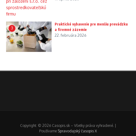
Praktické vybavenie pre menšiu prevádzku
3
a firemné zázemie
22. februára 2026
Copyright: © 2026 Casopis.sk – Všetky práva vyhradené. |
Používame
Spravodajský časopis X