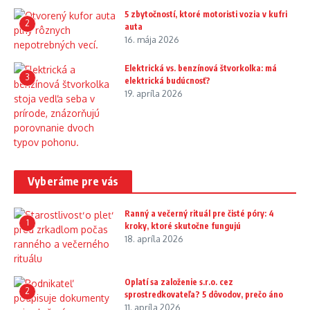
5 zbytočností, ktoré motoristi vozia v kufri
2
auta
16. mája 2026
Elektrická vs. benzínová štvorkolka: má
3
elektrická budúcnosť?
19. apríla 2026
Vyberáme pre vás
Ranný a večerný rituál pre čisté póry: 4
1
kroky, ktoré skutočne fungujú
18. apríla 2026
Oplatí sa založenie s.r.o. cez
2
sprostredkovateľa? 5 dôvodov, prečo áno
11. apríla 2026