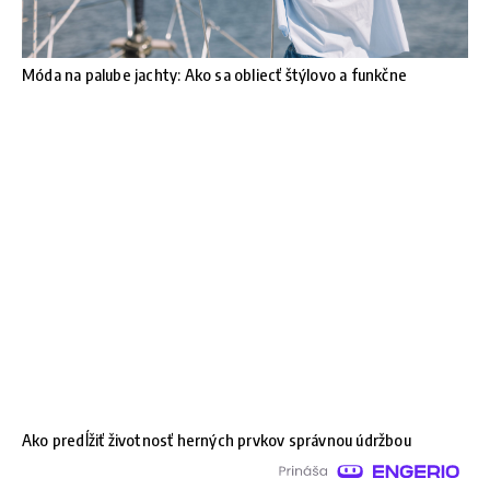
Móda na palube jachty: Ako sa obliecť štýlovo a funkčne
Ako predĺžiť životnosť herných prvkov správnou údržbou