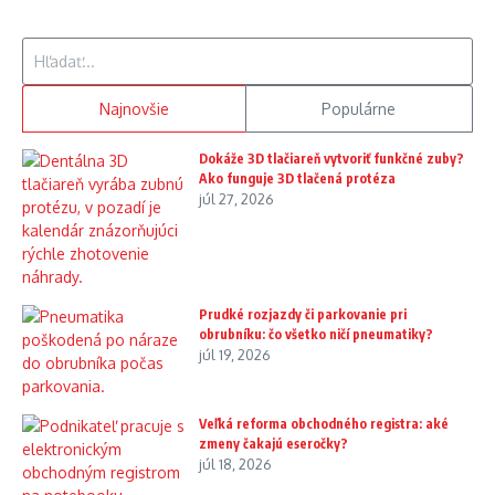
Hľadať:
Najnovšie
Populárne
Dokáže 3D tlačiareň vytvoriť funkčné zuby?
Ako funguje 3D tlačená protéza
júl 27, 2026
Prudké rozjazdy či parkovanie pri
obrubníku: čo všetko ničí pneumatiky?
júl 19, 2026
Veľká reforma obchodného registra: aké
zmeny čakajú eseročky?
júl 18, 2026