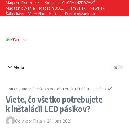
Preskočiť na obsah
Magazín Pisem.sk
Kontakt
CHCEM INZEROVAŤ
Magazín bývanie
Magazín BOLD
Família.sk
News.sk
Šálka kávy
Viem Viac
Sen.sk
Pekné bývanie.sk
Menu
Domov
/
Viete, čo všetko potrebujete k inštalácii LED pásikov?
Viete, čo všetko potrebujete
k inštalácii LED pásikov?
Od
Viktor Fiala
24. júna 2021