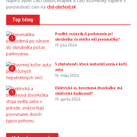
Najširší výber CBD olejov, kvapiek a CBD kozmetiky nájdete v
porovnávači cien na
cbd-obchod.sk
Top témy
Prudké rozjazdy či parkovanie pri
1
obrubníku: čo všetko ničí pneumatiky?
19. júla 2026
5 zbytočností, ktoré motoristi vozia v kufri
2
auta
16. mája 2026
Elektrická vs. benzínová štvorkolka: má
3
elektrická budúcnosť?
19. apríla 2026