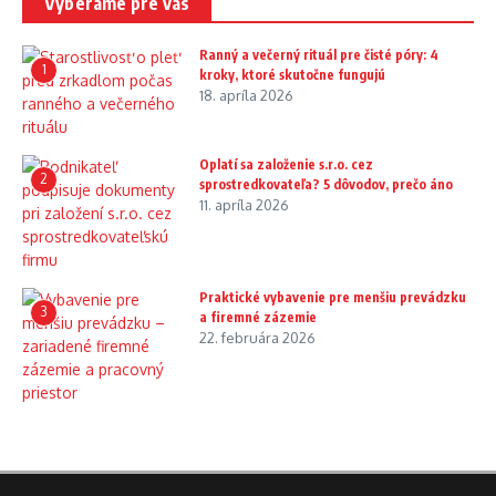
Vyberáme pre vás
Ranný a večerný rituál pre čisté póry: 4
1
kroky, ktoré skutočne fungujú
18. apríla 2026
Oplatí sa založenie s.r.o. cez
2
sprostredkovateľa? 5 dôvodov, prečo áno
11. apríla 2026
Praktické vybavenie pre menšiu prevádzku
3
a firemné zázemie
22. februára 2026