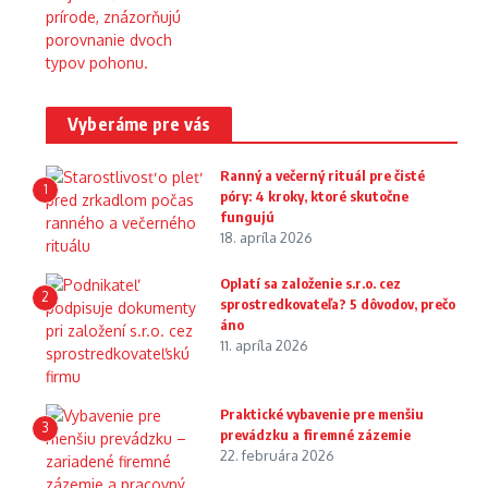
Vyberáme pre vás
Ranný a večerný rituál pre čisté
1
póry: 4 kroky, ktoré skutočne
fungujú
18. apríla 2026
Oplatí sa založenie s.r.o. cez
2
sprostredkovateľa? 5 dôvodov, prečo
áno
11. apríla 2026
Praktické vybavenie pre menšiu
3
prevádzku a firemné zázemie
22. februára 2026