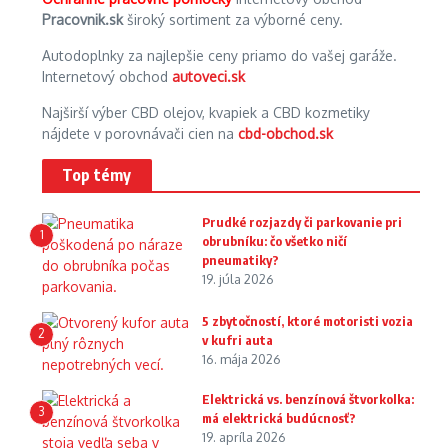
Pracovnik.sk
široký sortiment za výborné ceny.
Autodoplnky za najlepšie ceny priamo do vašej garáže.
Internetový obchod
autoveci.sk
Najširší výber CBD olejov, kvapiek a CBD kozmetiky
nájdete v porovnávači cien na
cbd-obchod.sk
Top témy
Prudké rozjazdy či parkovanie pri
1
obrubníku: čo všetko ničí
pneumatiky?
19. júla 2026
5 zbytočností, ktoré motoristi vozia
2
v kufri auta
16. mája 2026
Elektrická vs. benzínová štvorkolka:
3
má elektrická budúcnosť?
19. apríla 2026