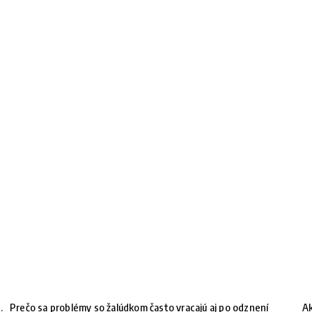
.
Prečo sa problémy so žalúdkom často vracajú aj po odznení
Ak