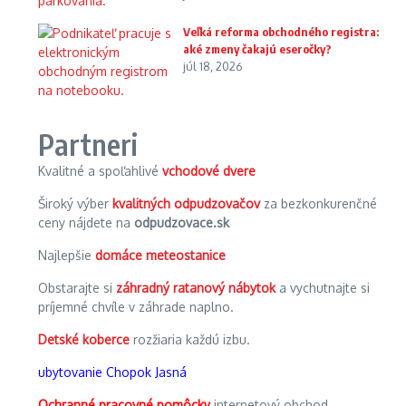
Veľká reforma obchodného registra:
aké zmeny čakajú eseročky?
júl 18, 2026
Partneri
Kvalitné a spoľahlivé
vchodové dvere
Široký výber
kvalitných odpudzovačov
za bezkonkurenčné
ceny nájdete na
odpudzovace.sk
Najlepšie
domáce meteostanice
Obstarajte si
záhradný ratanový nábytok
a vychutnajte si
príjemné chvíle v záhrade naplno.
Detské koberce
rozžiaria každú izbu.
ubytovanie Chopok Jasná
Ochranné pracovné pomôcky
internetový obchod