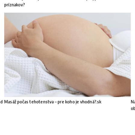
príznakov?
nd
Masáž počas tehotenstva – pre koho je vhodná?.sk
Na
ob