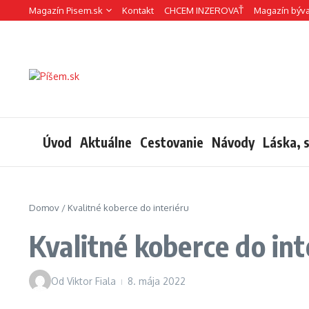
Preskočiť na obsah
Magazín Pisem.sk
Kontakt
CHCEM INZEROVAŤ
Magazín býv
Úvod
Aktuálne
Cestovanie
Návody
Láska, 
Domov
/
Kvalitné koberce do interiéru
Kvalitné koberce do int
Od
Viktor Fiala
8. mája 2022