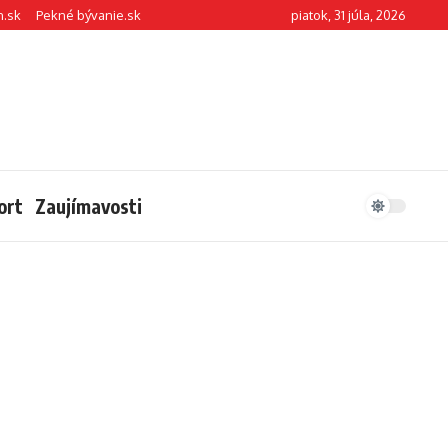
n.sk
Pekné bývanie.sk
piatok, 31 júla, 2026
ort
Zaujímavosti