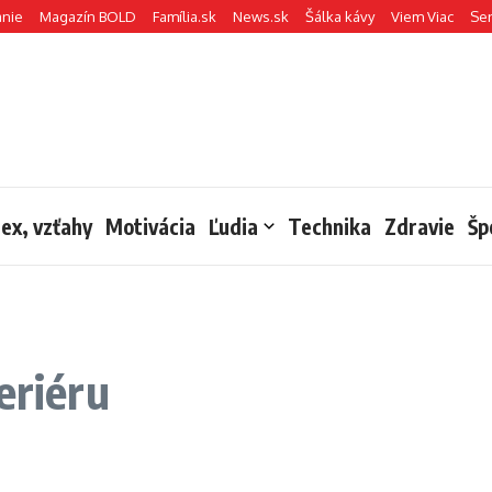
anie
Magazín BOLD
Família.sk
News.sk
Šálka kávy
Viem Viac
Se
sex, vzťahy
Motivácia
Ľudia
Technika
Zdravie
Šp
eriéru