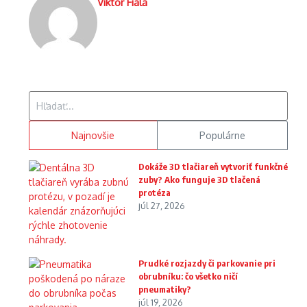
Viktor Fiala
Hľadať:
Najnovšie
Populárne
Dokáže 3D tlačiareň vytvoriť funkčné
zuby? Ako funguje 3D tlačená
protéza
júl 27, 2026
Prudké rozjazdy či parkovanie pri
obrubníku: čo všetko ničí
pneumatiky?
júl 19, 2026