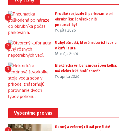
Prudké rozjazdy či parkovanie pri
1
obrubníku: čo všetko ničí
pneumatiky?
19. júla 2026
5 zbytočností, ktoré motoristi vozia
2
v kufri auta
16. mája 2026
Elektrická vs. benzínová štvorkolka:
3
má elektrická budúcnosť?
19. apríla 2026
Vyberáme pre vás
Ranný a večerný rituál pre čisté
1