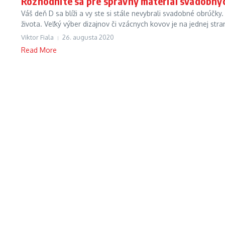
Rozhodnite sa pre správny materiál svadobný
Váš deň D sa blíži a vy ste si stále nevybrali svadobné obrúčky
života. Veľký výber dizajnov či vzácnych kovov je na jednej stran
Viktor Fiala
26. augusta 2020
Read More