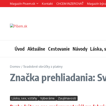
Preskočiť na obsah
Magazín Pisem.sk
Kontakt
CHCEM INZEROVAŤ
Magazín býv
Úvod
Aktuálne
Cestovanie
Návody
Láska, 
Domov
/
Svadobné obrúčky z platiny
Značka prehliadania: S
Láska, sex, vzťahy
Vyberáme
Zaujímavosti