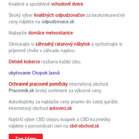
Kvalitné a spoľahlivé
vchodové dvere
Široký výber
kvalitných odpudzovačov
za bezkonkurenčné
ceny nájdete na
odpudzovace.sk
Najlepšie
domáce meteostanice
Obstarajte si
záhradný ratanový nábytok
a vychutnajte si
príjemné chvíle v záhrade naplno.
Detské koberce
rozžiaria každú izbu.
ubytovanie Chopok Jasná
Ochranné pracovné pomôcky
internetový obchod
Pracovnik.sk
široký sortiment za výborné ceny.
Autodoplnky za najlepšie ceny priamo do vašej garáže.
Internetový obchod
autoveci.sk
Najširší výber CBD olejov, kvapiek a CBD kozmetiky
nájdete v porovnávači cien na
cbd-obchod.sk
Top témy