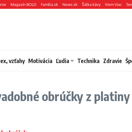
anie
Magazín BOLD
Família.sk
News.sk
Šálka kávy
Viem Viac
Se
sex, vzťahy
Motivácia
Ľudia
Technika
Zdravie
Šp
vadobné obrúčky z platiny