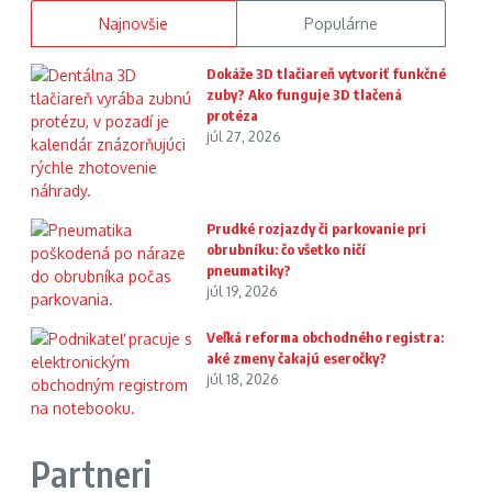
Najnovšie
Populárne
Dokáže 3D tlačiareň vytvoriť funkčné
zuby? Ako funguje 3D tlačená
protéza
júl 27, 2026
Prudké rozjazdy či parkovanie pri
obrubníku: čo všetko ničí
pneumatiky?
júl 19, 2026
Veľká reforma obchodného registra:
aké zmeny čakajú eseročky?
júl 18, 2026
Partneri