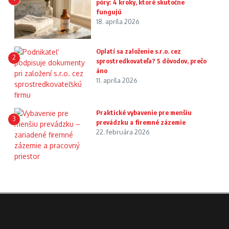
póry: 4 kroky, ktoré skutočne
fungujú
18. apríla 2026
Oplatí sa založenie s.r.o. cez
2
sprostredkovateľa? 5 dôvodov, prečo
áno
11. apríla 2026
Praktické vybavenie pre menšiu
3
prevádzku a firemné zázemie
22. februára 2026