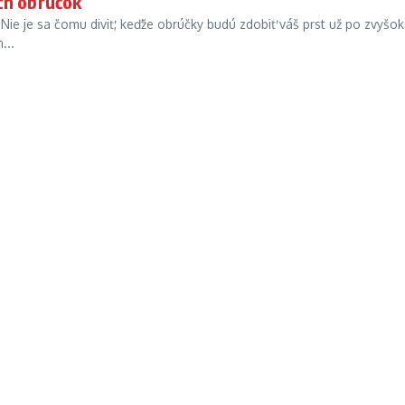
ch obrúčok
. Nie je sa čomu diviť, keďže obrúčky budú zdobiť váš prst už po zvyšok
...