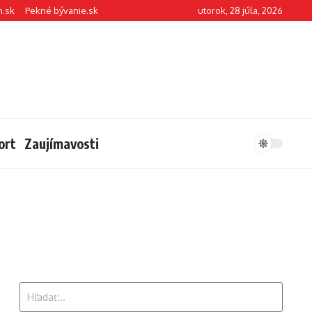
n.sk
Pekné bývanie.sk
utorok, 28 júla, 2026
ort
Zaujímavosti
Hľadať: