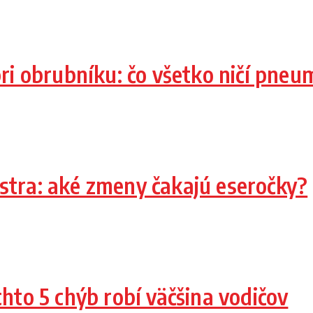
ri obrubníku: čo všetko ničí pneu
stra: aké zmeny čakajú eseročky?
hto 5 chýb robí väčšina vodičov