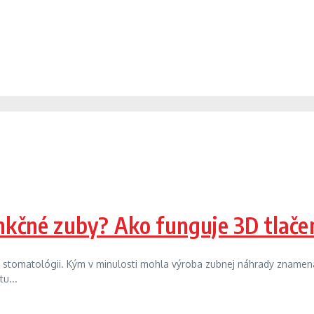
unkčné zuby? Ako funguje 3D tlače
stomatológii. Kým v minulosti mohla výroba zubnej náhrady znamenať
u...