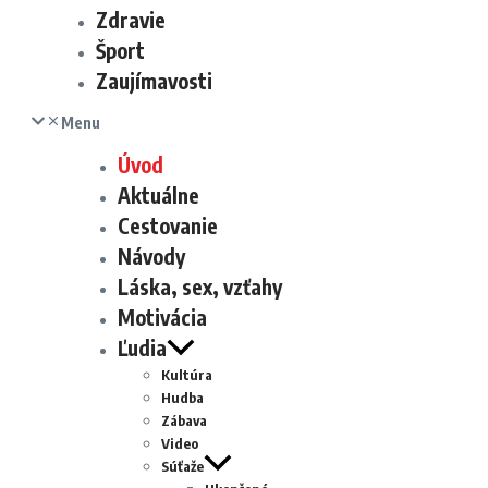
Zdravie
Šport
Zaujímavosti
Menu
Úvod
Aktuálne
Cestovanie
Návody
Láska, sex, vzťahy
Motivácia
Ľudia
Kultúra
Hudba
Zábava
Video
Súťaže