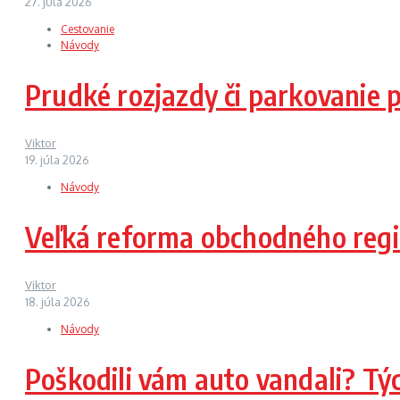
27. júla 2026
Cestovanie
Návody
Prudké rozjazdy či parkovanie p
Viktor
19. júla 2026
Návody
Veľká reforma obchodného regi
Viktor
18. júla 2026
Návody
Poškodili vám auto vandali? Týc