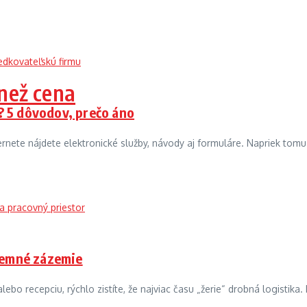
 než cena
a? 5 dôvodov, prečo áno
ternete nájdete elektronické služby, návody aj formuláre. Napriek to
remné zázemie
bo recepciu, rýchlo zistíte, že najviac času „žerie“ drobná logistika