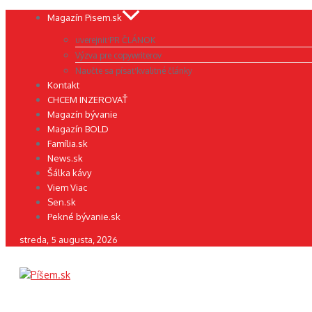
Preskočiť
Magazín Pisem.sk
na
uverejniť PR ČLÁNOK
obsah
Výzva pre copywriterov
Naučte sa písať kvalitné články
Kontakt
CHCEM INZEROVAŤ
Magazín bývanie
Magazín BOLD
Família.sk
News.sk
Šálka kávy
Viem Viac
Sen.sk
Pekné bývanie.sk
streda, 5 augusta, 2026