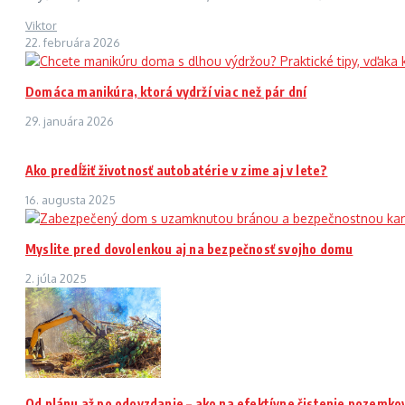
Viktor
22. februára 2026
Domáca manikúra, ktorá vydrží viac než pár dní
29. januára 2026
Ako predĺžiť životnosť autobatérie v zime aj v lete?
16. augusta 2025
Myslite pred dovolenkou aj na bezpečnosť svojho domu
2. júla 2025
Od plánu až po odovzdanie – ako na efektívne čistenie pozemko