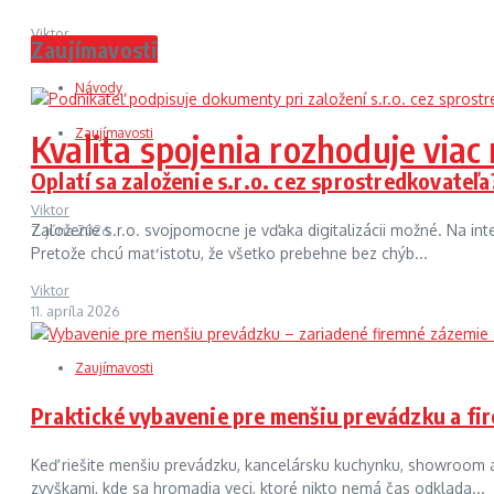
Viktor
Zaujímavosti
20. júna 2026
Návody
Zaujímavosti
Kvalita spojenia rozhoduje viac
Oplatí sa založenie s.r.o. cez sprostredkovateľ
Viktor
Založenie s.r.o. svojpomocne je vďaka digitalizácii možné. Na in
7. júna 2026
Pretože chcú mať istotu, že všetko prebehne bez chýb...
Viktor
11. apríla 2026
Zaujímavosti
Praktické vybavenie pre menšiu prevádzku a fi
Keď riešite menšiu prevádzku, kancelársku kuchynku, showroom ale
zvyškami, kde sa hromadia veci, ktoré nikto nemá čas odklada...