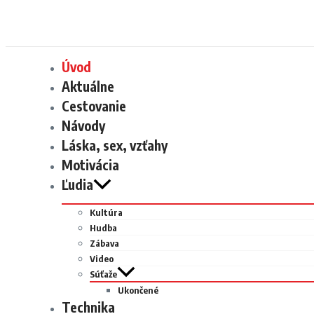
Úvod
Aktuálne
Cestovanie
Návody
Láska, sex, vzťahy
Motivácia
Ľudia
Kultúra
Hudba
Zábava
Video
Súťaže
Ukončené
Technika