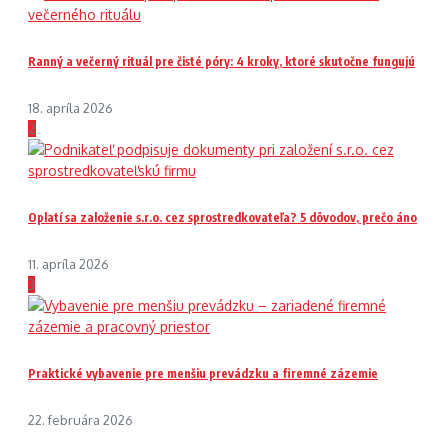
Ranný a večerný rituál pre čisté póry: 4 kroky, ktoré skutočne fungujú
18. apríla 2026
2
Oplatí sa založenie s.r.o. cez sprostredkovateľa? 5 dôvodov, prečo áno
11. apríla 2026
3
Praktické vybavenie pre menšiu prevádzku a firemné zázemie
22. februára 2026