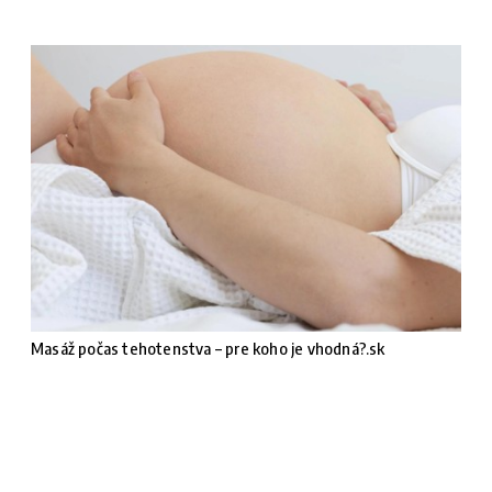
Masáž počas tehotenstva – pre koho je vhodná?.sk