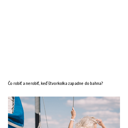
Čo robiť a nerobiť, keď štvorkolka zapadne do bahna?