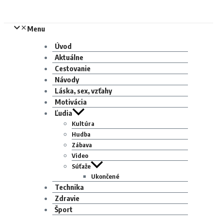
Menu
Úvod
Aktuálne
Cestovanie
Návody
Láska, sex, vzťahy
Motivácia
Ľudia
Kultúra
Hudba
Zábava
Video
Súťaže
Ukončené
Technika
Zdravie
Šport