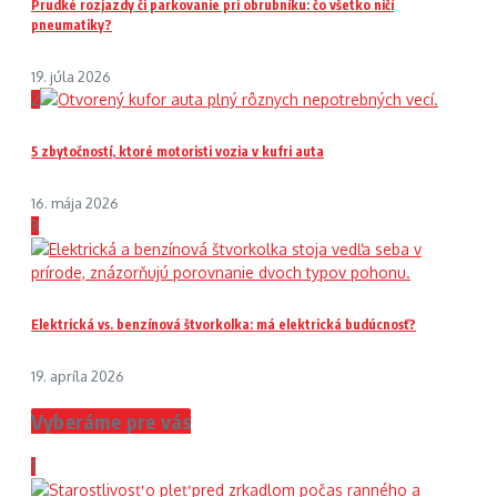
Prudké rozjazdy či parkovanie pri obrubníku: čo všetko ničí
pneumatiky?
19. júla 2026
2
5 zbytočností, ktoré motoristi vozia v kufri auta
16. mája 2026
3
Elektrická vs. benzínová štvorkolka: má elektrická budúcnosť?
19. apríla 2026
Vyberáme pre vás
1