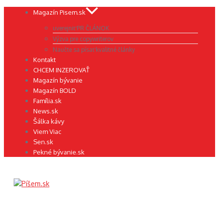
Preskočiť
Magazín Pisem.sk
na
uverejniť PR ČLÁNOK
obsah
Výzva pre copywriterov
Naučte sa písať kvalitné články
Kontakt
CHCEM INZEROVAŤ
Magazín bývanie
Magazín BOLD
Família.sk
News.sk
Šálka kávy
Viem Viac
Sen.sk
Pekné bývanie.sk