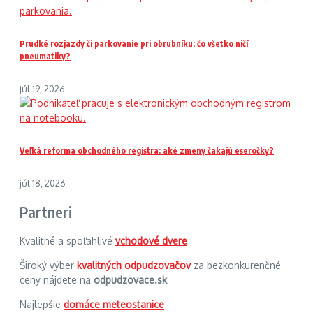
Prudké rozjazdy či parkovanie pri obrubníku: čo všetko ničí
pneumatiky?
júl 19, 2026
Veľká reforma obchodného registra: aké zmeny čakajú eseročky?
júl 18, 2026
Partneri
Kvalitné a spoľahlivé
vchodové dvere
Široký výber
kvalitných odpudzovačov
za bezkonkurenčné
ceny nájdete na
odpudzovace.sk
Najlepšie
domáce meteostanice