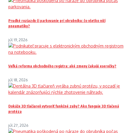
Prudké rozjazdy či parkovanie pri obrubníku: čo všetko ničí
pneumatiky?
júl 19, 2026
Veľká reforma obchodného registra: aké zmeny čakajú eseročky?
júl 18, 2026
Dokáže 3D tlačiareň vytvoriť funkčné zuby? Ako funguje 3D tlačená
protéza
júl 27, 2026