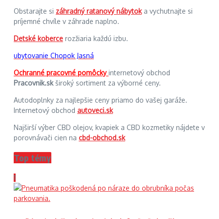
Obstarajte si
záhradný ratanový nábytok
a vychutnajte si
príjemné chvíle v záhrade naplno.
Detské koberce
rozžiaria každú izbu.
ubytovanie Chopok Jasná
Ochranné pracovné pomôcky
internetový obchod
Pracovnik.sk
široký sortiment za výborné ceny.
Autodoplnky za najlepšie ceny priamo do vašej garáže.
Internetový obchod
autoveci.sk
Najširší výber CBD olejov, kvapiek a CBD kozmetiky nájdete v
porovnávači cien na
cbd-obchod.sk
Top témy
1