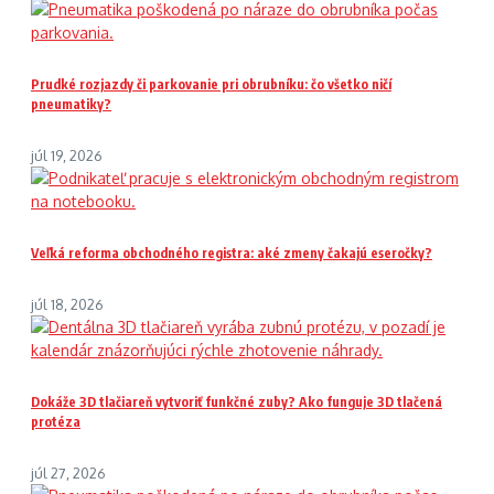
Prudké rozjazdy či parkovanie pri obrubníku: čo všetko ničí
pneumatiky?
júl 19, 2026
Veľká reforma obchodného registra: aké zmeny čakajú eseročky?
júl 18, 2026
Dokáže 3D tlačiareň vytvoriť funkčné zuby? Ako funguje 3D tlačená
protéza
júl 27, 2026