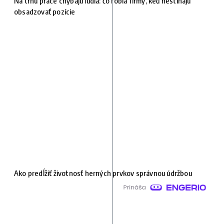
Na trhu práce chýbajú ľudia: čo robia firmy, keď nestíhajú
obsadzovať pozície
Ako predĺžiť životnosť herných prvkov správnou údržbou