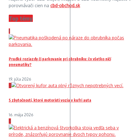
porovnávači cien na
cbd-obchod.sk
Top témy
1
Prudké rozjazdy či parkovanie pri obrubníku: čo všetko ničí
pneumatiky?
19. júla 2026
2
5 zbytočností, ktoré motoristi vozia v kufri auta
16. mája 2026
3