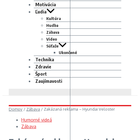
Motivácia
Ľudia
Kultúra
Hudba
Zábava
Video
Súťaže
Ukončené
Technika
Zdravie
Šport
Zaujímavosti
Domov
/
Zábava
/
Zakázaná reklama – Hyundai Veloster
Humorné videá
Zábava