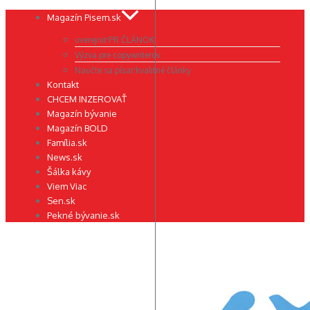
Preskočiť
Magazín Pisem.sk
na
uverejniť PR ČLÁNOK
obsah
Výzva pre copywriterov
Naučte sa písať kvalitné články
Kontakt
CHCEM INZEROVAŤ
Magazín bývanie
Magazín BOLD
Família.sk
News.sk
Šálka kávy
Viem Viac
Sen.sk
Pekné bývanie.sk