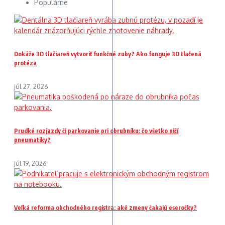
Populárne
Dokáže 3D tlačiareň vytvoriť funkčné zuby? Ako funguje 3D tlačená
protéza
júl 27, 2026
Prudké rozjazdy či parkovanie pri obrubníku: čo všetko ničí
pneumatiky?
júl 19, 2026
Veľká reforma obchodného registra: aké zmeny čakajú eseročky?