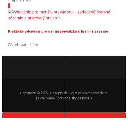
3
Praktické vybavenie pre menšiu prevádzku a firemné zázemie
22. februára 2026
Copyright: © 2026 Casopis.sk – Všetky práva vyhradené.
| Používame
Spravodajský časopis X