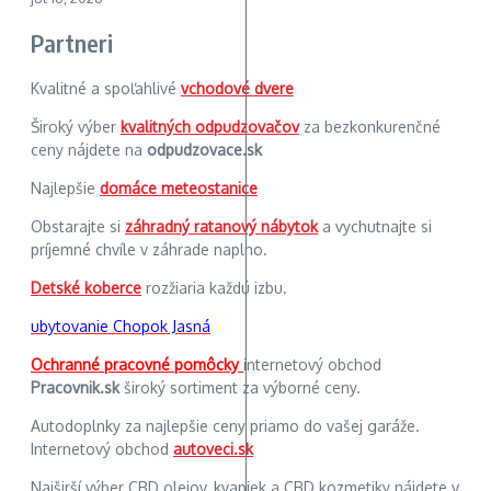
Partneri
Kvalitné a spoľahlivé
vchodové dvere
Široký výber
kvalitných odpudzovačov
za bezkonkurenčné
ceny nájdete na
odpudzovace.sk
Najlepšie
domáce meteostanice
Obstarajte si
záhradný ratanový nábytok
a vychutnajte si
príjemné chvíle v záhrade naplno.
Detské koberce
rozžiaria každú izbu.
ubytovanie Chopok Jasná
Ochranné pracovné pomôcky
internetový obchod
Pracovnik.sk
široký sortiment za výborné ceny.
Autodoplnky za najlepšie ceny priamo do vašej garáže.
Internetový obchod
autoveci.sk
Najširší výber CBD olejov, kvapiek a CBD kozmetiky nájdete v