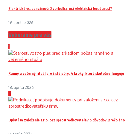
Elektrická vs. benzínová štvorkolka: má elektrická budúcnosť?
19. apríla 2026
Vyberáme pre vás
1
Ranný a večerný rituál pre čisté póry: 4 kroky, ktoré skutočne fungujú
18. apríla 2026
2
Oplatí sa založenie s.r.o. cez sprostredkovateľa? 5 dôvodov, prečo áno
11. apríla 2026