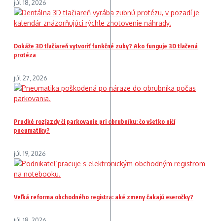
júl 18, 2026
Dokáže 3D tlačiareň vytvoriť funkčné zuby? Ako funguje 3D tlačená
protéza
júl 27, 2026
Prudké rozjazdy či parkovanie pri obrubníku: čo všetko ničí
pneumatiky?
júl 19, 2026
Veľká reforma obchodného registra: aké zmeny čakajú eseročky?
júl 18, 2026