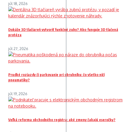
júl 18, 2026
Dokáže 3D tlačiareň vytvoriť funkčné zuby? Ako funguje 3D tlačená
protéza
júl 27, 2026
Prudké rozjazdy či parkovanie pri obrubníku: čo všetko ničí
pneumatiky?
júl 19, 2026
Veľká reforma obchodného registra: aké zmeny čakajú eseročky?