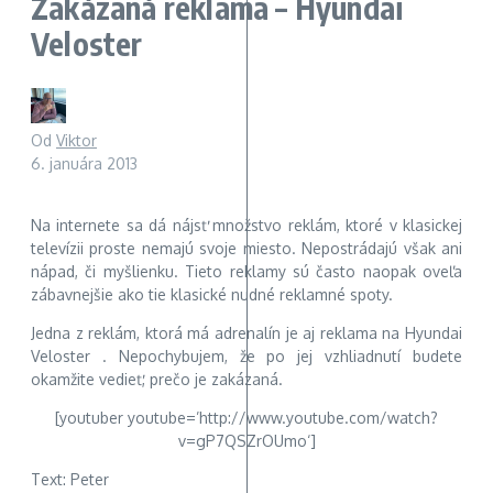
Zakázaná reklama – Hyundai
Veloster
Od
Viktor
6. januára 2013
Na internete sa dá nájsť množstvo reklám, ktoré v klasickej
televízii proste nemajú svoje miesto. Nepostrádajú však ani
nápad, či myšlienku. Tieto reklamy sú často naopak oveľa
zábavnejšie
ako tie klasické nudné reklamné spoty.
Jedna z reklám, ktorá má adrenalín je aj reklama na Hyundai
Veloster . Nepochybujem, že po jej vzhliadnutí budete
okamžite vedieť, prečo je zakázaná.
[youtuber youtube=’http://www.youtube.com/watch?
v=gP7QSZrOUmo‘]
Text: Peter