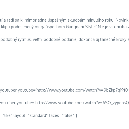
retí a radí sa k mimoriadne úspešným skladbám minulého roku. Novink
 klipu podmienený megaúspechom Gangnam Style? Nie je v tom iba 
podobný rytmus, veľmi podobné podanie, dokonca aj tanečné kroky sú 
[youtuber youtube=’http://www.youtube.com/watch?v=9bZkp7q19f0′
youtuber youtube=’http://www.youtube.com/watch?v=ASO_zypdnsQ
n=“like“ layout=“standard“ faces=“false“ ]