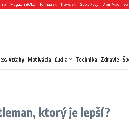
anie
Magazín BOLD
Família.sk
News.sk
Šálka kávy
Viem Viac
Se
sex, vzťahy
Motivácia
Ľudia
Technika
Zdravie
Šp
leman, ktorý je lepší?