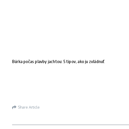
Búrka počas plavby jachtou: 5 tipov, ako ju zvládnuť
Share Article