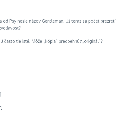
a od Psy nesie názov Gentleman. Už teraz sa počet prezretí
zvedavosť?
často tie isté. Môže „kópia“ predbehnúť „originál“?
]
‘]