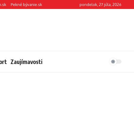
n.sk
Pekné bývanie.sk
pondelok, 27 júla, 2026
ort
Zaujímavosti