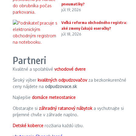
pneumatiky?
júl 19, 2026
Veľká reforma obchodného registra:
aké zmeny čakajú eseročky?
júl 18, 2026
Partneri
Kvalitné a spoľahlivé
vchodové dvere
Široký výber
kvalitných odpudzovačov
za bezkonkurenčné
ceny nájdete na
odpudzovace.sk
Najlepšie
domáce meteostanice
Obstarajte si
záhradný ratanový nábytok
a vychutnajte si
príjemné chvíle v záhrade naplno.
Detské koberce
rozžiaria každú izbu.