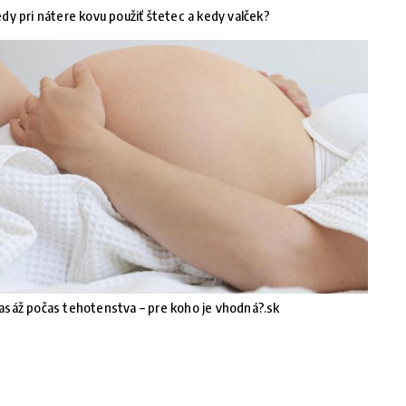
dy pri nátere kovu použiť štetec a kedy valček?
sáž počas tehotenstva – pre koho je vhodná?.sk