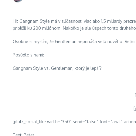
Hit Gangnam Style má v súčasnosti viac ako 1,5 miliardy prez
priblížil ku 200 miliónom. Nakoľko je ale úspech
tohto druhého
Osobne si myslím, že Gentleman neprináša veľa nového. Veľmi 
Posúďte s nami:
Gangnam Style vs. Gentleman, ktorý je lepší?
[
[plulz_social_like width=“350″ send=“false“ font=“arial“ actio
Text: Peter