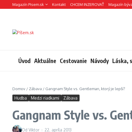
Preskočiť na obsah
Magazín Pisem.sk
Kontakt
CHCEM INZEROVAŤ
Magazín býv
Úvod
Aktuálne
Cestovanie
Návody
Láska, 
Domov
/
Zábava
/
Gangnam Style vs. Gentleman, ktorý je lepší?
Hudba
Medzi riadkami
Zábava
Gangnam Style vs. Gent
Od
Viktor
22. apríla 2013