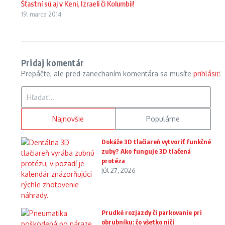
Šťastní sú aj v Keni, Izraeli či Kolumbii!
19. marca 2014
Pridaj komentár
Prepáčte, ale pred zanechaním komentára sa musíte
prihlásiť
.
Hľadať:
Najnovšie
Populárne
Dokáže 3D tlačiareň vytvoriť funkčné
zuby? Ako funguje 3D tlačená
protéza
júl 27, 2026
Prudké rozjazdy či parkovanie pri
obrubníku: čo všetko ničí