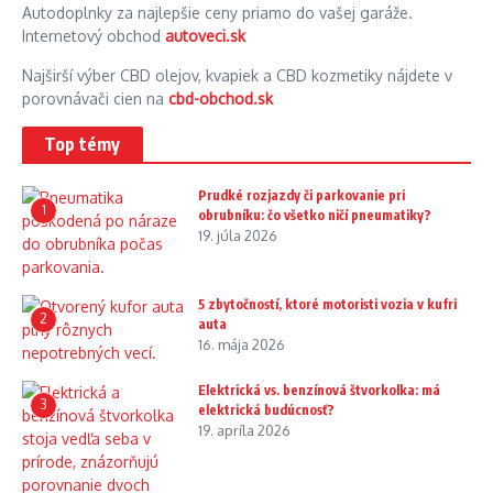
Autodoplnky za najlepšie ceny priamo do vašej garáže.
Internetový obchod
autoveci.sk
Najširší výber CBD olejov, kvapiek a CBD kozmetiky nájdete v
porovnávači cien na
cbd-obchod.sk
Top témy
Prudké rozjazdy či parkovanie pri
1
obrubníku: čo všetko ničí pneumatiky?
19. júla 2026
5 zbytočností, ktoré motoristi vozia v kufri
2
auta
16. mája 2026
Elektrická vs. benzínová štvorkolka: má
3
elektrická budúcnosť?
19. apríla 2026