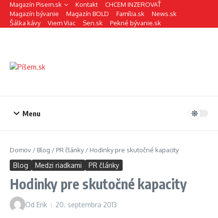
Preskočiť na obsah
Magazín Pisem.sk
Kontakt
CHCEM INZEROVAŤ
Magazín bývanie
Magazín BOLD
Família.sk
News.sk
Šálka kávy
Viem Viac
Sen.sk
Pekné bývanie.sk
Menu
Domov
/
Blog
/
PR články
/
Hodinky pre skutočné kapacity
Blog
Medzi riadkami
PR články
Hodinky pre skutočné kapacity
Od
Erik
20. septembra 2013