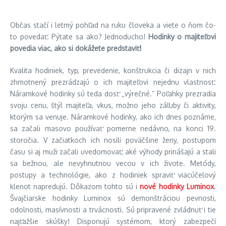
Občas stačí i letmý pohľad na ruku človeka a viete o ňom čo-
to povedať. Pýtate sa ako? Jednoducho!
Hodinky o majiteľovi
povedia viac, ako si dokážete predstaviť!
Kvalita hodiniek, typ, prevedenie, konštrukcia či dizajn v nich
zhmotnený prezrádzajú o ich majiteľovi nejednu vlastnosť.
Náramkové hodinky sú teda dosť „výrečné.“ Poľahky prezradia
svoju cenu, štýl majiteľa, vkus, možno jeho záľuby či aktivity,
ktorým sa venuje. Náramkové hodinky, ako ich dnes poznáme,
sa začali masovo používať pomerne nedávno, na konci 19.
storočia. V začiatkoch ich nosili poväčšine ženy, postupom
času si aj muži začali uvedomovať, aké výhody prinášajú a stali
sa bežnou, ale nevyhnutnou vecou v ich živote. Metódy,
postupy a technológie, ako z hodiniek spraviť viacúčelový
klenot napredujú. Dôkazom tohto sú i
nové hodinky Luminox
.
Švajčiarske hodinky Luminox sú demonštráciou pevnosti,
odolnosti, masívnosti a trvácnosti. Sú pripravené zvládnuť i tie
najťažšie skúšky! Disponujú systémom, ktorý zabezpečí