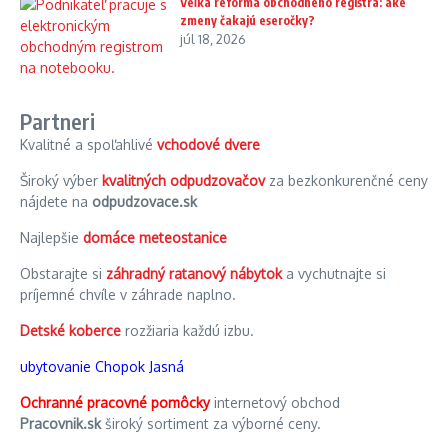
Veľká reforma obchodného registra: aké
zmeny čakajú eseročky?
júl 18, 2026
Partneri
Kvalitné a spoľahlivé
vchodové dvere
Široký výber
kvalitných odpudzovačov
za bezkonkurenčné ceny
nájdete na
odpudzovace.sk
Najlepšie
domáce meteostanice
Obstarajte si
záhradný ratanový nábytok
a vychutnajte si
príjemné chvíle v záhrade naplno.
Detské koberce
rozžiaria každú izbu.
ubytovanie Chopok Jasná
Ochranné pracovné pomôcky
internetový obchod
Pracovnik.sk
široký sortiment za výborné ceny.