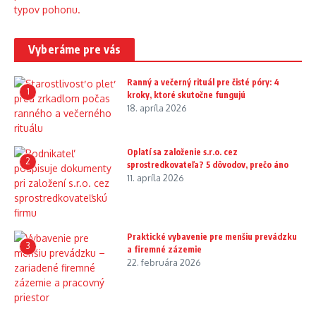
Vyberáme pre vás
Ranný a večerný rituál pre čisté póry: 4
1
kroky, ktoré skutočne fungujú
18. apríla 2026
Oplatí sa založenie s.r.o. cez
2
sprostredkovateľa? 5 dôvodov, prečo áno
11. apríla 2026
Praktické vybavenie pre menšiu prevádzku
3
a firemné zázemie
22. februára 2026