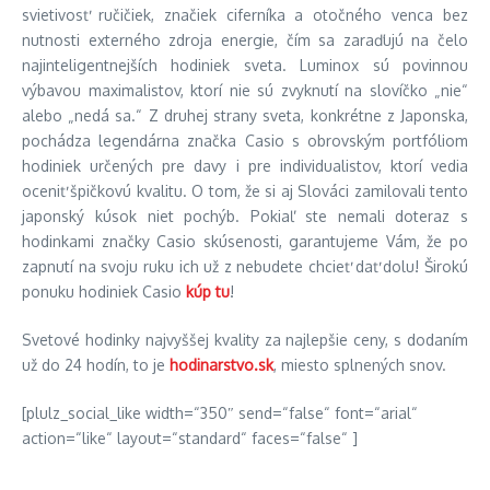
svietivosť ručičiek, značiek ciferníka a otočného venca bez
nutnosti externého zdroja energie, čím sa zaraďujú na čelo
najinteligentnejších hodiniek sveta. Luminox sú povinnou
výbavou maximalistov, ktorí nie sú zvyknutí na slovíčko „nie“
alebo „nedá sa.“ Z druhej strany sveta, konkrétne z Japonska,
pochádza legendárna značka Casio s obrovským portfóliom
hodiniek určených pre davy i pre individualistov, ktorí vedia
oceniť špičkovú kvalitu. O tom, že si aj Slováci zamilovali tento
japonský kúsok niet pochýb. Pokiaľ ste nemali doteraz s
hodinkami značky Casio skúsenosti, garantujeme Vám, že po
zapnutí na svoju ruku ich už z nebudete chcieť dať dolu! Širokú
ponuku hodiniek Casio
kúp tu
!
Svetové hodinky najvyššej kvality za najlepšie ceny, s dodaním
už do 24 hodín, to je
hodinarstvo.sk
, miesto splnených snov.
[plulz_social_like width=“350″ send=“false“ font=“arial“
action=“like“ layout=“standard“ faces=“false“ ]