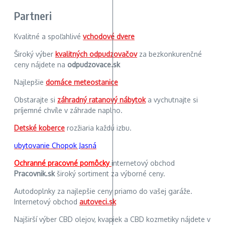
Partneri
Kvalitné a spoľahlivé
vchodové dvere
Široký výber
kvalitných odpudzovačov
za bezkonkurenčné
ceny nájdete na
odpudzovace.sk
Najlepšie
domáce meteostanice
Obstarajte si
záhradný ratanový nábytok
a vychutnajte si
príjemné chvíle v záhrade naplno.
Detské koberce
rozžiaria každú izbu.
ubytovanie Chopok Jasná
Ochranné pracovné pomôcky
internetový obchod
Pracovnik.sk
široký sortiment za výborné ceny.
Autodoplnky za najlepšie ceny priamo do vašej garáže.
Internetový obchod
autoveci.sk
Najširší výber CBD olejov, kvapiek a CBD kozmetiky nájdete v