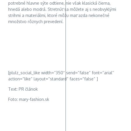
potrebné hlavne sýte odtiene, nie však klasická čierna,
hnedá alebo modrá. Stretnúť sa môžete aj s neobvyklými
strihmi a materiálmi, ktoré môžu mať azda nekonečné
množstvo rôznych prevedení.
[plulz_social_like width=“350″ send=“false“ font=“arial“
action=“like“ layout=“standard“ faces=“false“ ]
Text: PR článok
Foto: mary-fashion.sk