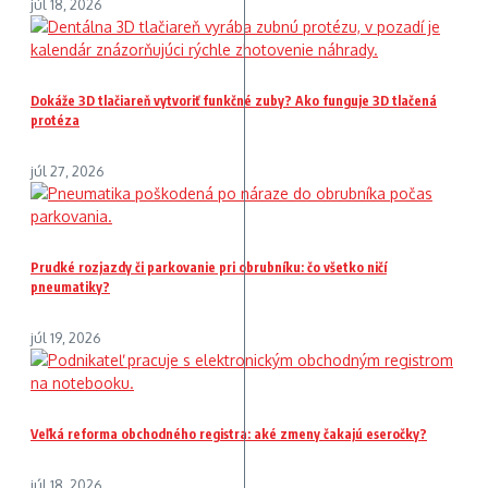
júl 18, 2026
Dokáže 3D tlačiareň vytvoriť funkčné zuby? Ako funguje 3D tlačená
protéza
júl 27, 2026
Prudké rozjazdy či parkovanie pri obrubníku: čo všetko ničí
pneumatiky?
júl 19, 2026
Veľká reforma obchodného registra: aké zmeny čakajú eseročky?
júl 18, 2026