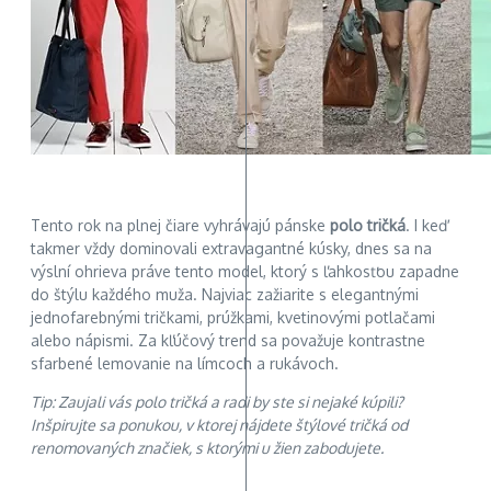
Tento rok na plnej čiare vyhrávajú pánske
polo tričká
. I keď
takmer vždy dominovali extravagantné kúsky, dnes sa na
výslní ohrieva práve tento model, ktorý s ľahkosťou zapadne
do štýlu každého muža. Najviac zažiarite s elegantnými
jednofarebnými tričkami, prúžkami, kvetinovými potlačami
alebo nápismi. Za kľúčový trend sa považuje kontrastne
sfarbené lemovanie na límcoch a rukávoch.
Tip: Zaujali vás polo tričká a radi by ste si nejaké kúpili?
Inšpirujte sa ponukou, v ktorej nájdete štýlové tričká od
renomovaných značiek, s ktorými u žien zabodujete.