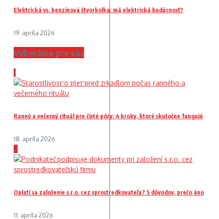
Elektrická vs. benzínová štvorkolka: má elektrická budúcnosť?
19. apríla 2026
Vyberáme pre vás
1
Ranný a večerný rituál pre čisté póry: 4 kroky, ktoré skutočne fungujú
18. apríla 2026
2
Oplatí sa založenie s.r.o. cez sprostredkovateľa? 5 dôvodov, prečo áno
11. apríla 2026