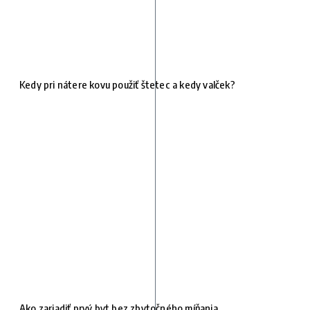
Kedy pri nátere kovu použiť štetec a kedy valček?
Ako zariadiť prvý byt bez zbytočného míňania