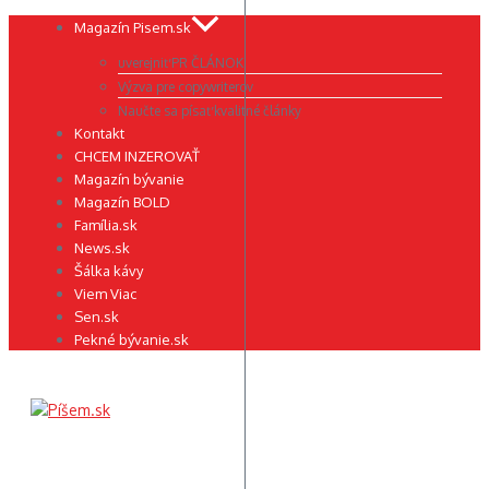
Preskočiť
Magazín Pisem.sk
na
uverejniť PR ČLÁNOK
obsah
Výzva pre copywriterov
Naučte sa písať kvalitné články
Kontakt
CHCEM INZEROVAŤ
Magazín bývanie
Magazín BOLD
Família.sk
News.sk
Šálka kávy
Viem Viac
Sen.sk
Pekné bývanie.sk