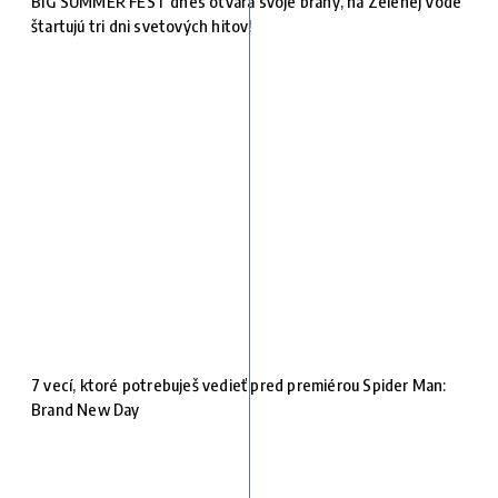
BIG SUMMER FEST dnes otvára svoje brány, na Zelenej Vode
štartujú tri dni svetových hitov!
7 vecí, ktoré potrebuješ vedieť pred premiérou Spider Man:
Brand New Day