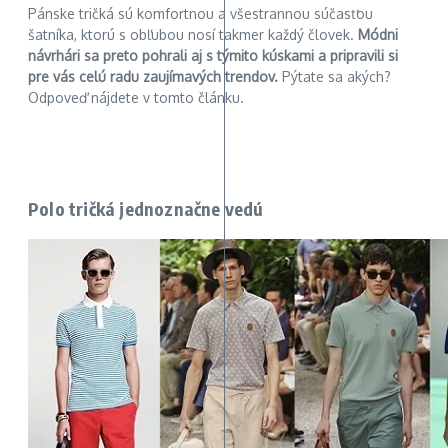
Pánske tričká sú komfortnou a všestrannou súčasťou
šatníka
, ktorú s obľubou nosí takmer každý človek.
Módni
návrhári sa preto pohrali aj s týmito kúskami a pripravili si
pre vás celú radu zaujímavých trendov.
Pýtate sa akých?
Odpoveď nájdete v tomto článku.
Polo tričká jednoznačne vedú