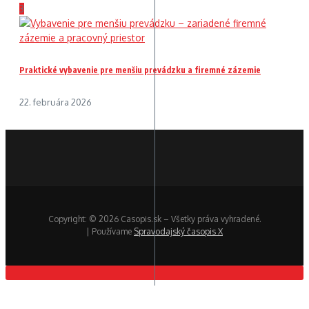
3
Praktické vybavenie pre menšiu prevádzku a firemné zázemie
22. februára 2026
Copyright: © 2026 Casopis.sk – Všetky práva vyhradené.
| Používame
Spravodajský časopis X