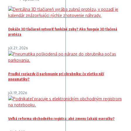
Dokáže 3D tlačiareň vytvoriť funkčné zuby? Ako funguje 3D tlačená
protéza
júl 27, 2026
Prudké rozjazdy či parkovanie pri obrubníku: čo všetko ničí
pneumatiky?
júl 19, 2026
Veľká reforma obchodného registra: aké zmeny čakajú eseročky?