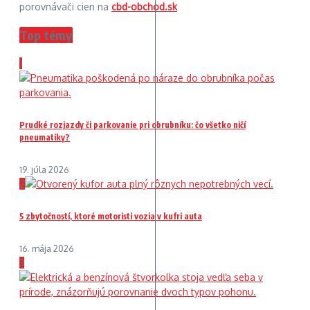
porovnávači cien na
cbd-obchod.sk
Top témy
1
Prudké rozjazdy či parkovanie pri obrubníku: čo všetko ničí
pneumatiky?
19. júla 2026
2
5 zbytočností, ktoré motoristi vozia v kufri auta
16. mája 2026
3