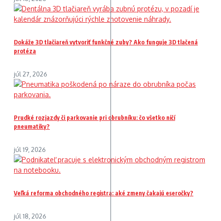
Dokáže 3D tlačiareň vytvoriť funkčné zuby? Ako funguje 3D tlačená
protéza
júl 27, 2026
Prudké rozjazdy či parkovanie pri obrubníku: čo všetko ničí
pneumatiky?
júl 19, 2026
Veľká reforma obchodného registra: aké zmeny čakajú eseročky?
júl 18, 2026