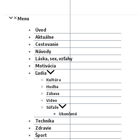
Menu
Úvod
Aktuálne
Cestovanie
Návody
Láska, sex, vzťahy
Motivácia
Ľudia
Kultúra
Hudba
Zábava
Video
Súťaže
Ukončené
Technika
Zdravie
Šport