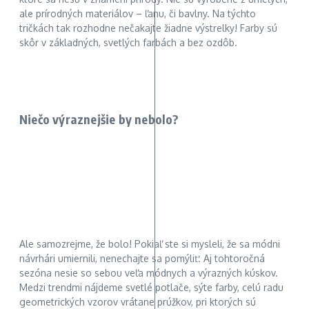
ale prírodných materiálov – ľanu, či bavlny. Na týchto
tričkách tak rozhodne nečakajte žiadne výstrelky! Farby sú
skôr v základných, svetlých farbách a bez ozdôb.
Niečo výraznejšie by nebolo?
Ale samozrejme, že bolo! Pokiaľ ste si mysleli, že sa módni
návrhári umiernili, nenechajte sa pomýliť. Aj tohtoročná
sezóna nesie so sebou veľa módnych a výrazných kúskov.
Medzi trendmi nájdeme svetlé potlače, sýte farby, celú radu
geometrických vzorov vrátane prúžkov, pri ktorých sú