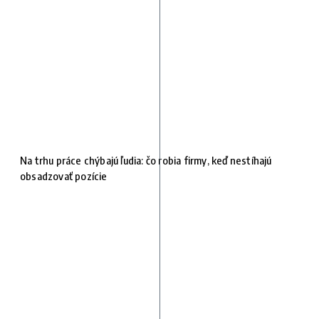
Na trhu práce chýbajú ľudia: čo robia firmy, keď nestíhajú
obsadzovať pozície