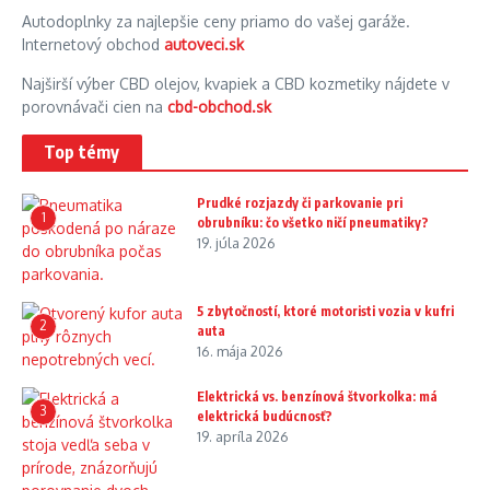
Autodoplnky za najlepšie ceny priamo do vašej garáže.
Internetový obchod
autoveci.sk
Najširší výber CBD olejov, kvapiek a CBD kozmetiky nájdete v
porovnávači cien na
cbd-obchod.sk
Top témy
Prudké rozjazdy či parkovanie pri
1
obrubníku: čo všetko ničí pneumatiky?
19. júla 2026
5 zbytočností, ktoré motoristi vozia v kufri
2
auta
16. mája 2026
Elektrická vs. benzínová štvorkolka: má
3
elektrická budúcnosť?
19. apríla 2026