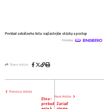
Preklad sobášneho listu: najčastejšie otázky a postup
Share Article
Previous Article
Next Article
Etna –
prebud
Zariaď
enie k
ujeme