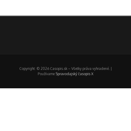
Copyright: © 2026 Casopis.sk – Všetky práva vyhradené. |
Používame
Spravodajský časopis X