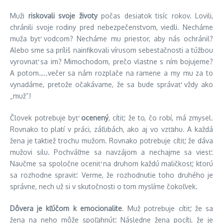
Muži
riskovali svoje životy
počas desiatok tisíc rokov. Lovili,
chránili svoje rodiny pred nebezpečenstvom, viedli. Necháme
muža byť vodcom? Necháme mu priestor, aby nás ochránil?
Alebo sme sa príliš nainfikovali vírusom sebestačnosti a túžbou
vyrovnať sa im? Mimochodom, prečo vlastne s ním bojujeme?
A potom…..večer sa nám rozplače na ramene a my mu za to
vynadáme, pretože očakávame, že sa bude správať vždy ako
„muž“!
Človek potrebuje byť
ocenený
, cítiť, že to, čo robí, má zmysel.
Rovnako to platí v práci, záľubách, ako aj vo vzťahu. A každá
žena je taktiež trochu mužom. Rovnako potrebuje cítiť, že dáva
mužovi silu. Pochváľme sa navzájom a nechajme sa viesť.
Naučme sa spoločne oceniť na druhom každú maličkosť, ktorú
sa rozhodne spraviť. Verme, že rozhodnutie toho druhého je
správne, nech už si v skutočnosti o tom myslíme čokoľvek.
Dôvera je kľúčom k emocionalite
. Muž potrebuje cítiť, že sa
žena na neho môže spoľahnúť. Následne žena pocíti, že je