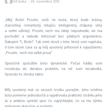
Od
lenka
26. novembra 2013
„Milý Bože! Prosím, zošli mi muža, ktorý bude krásny,
starostlivý, romantický, milujúci, inteligentný, chápavý, silný
a veľmi vášnivý. Prosím, nech ma nikdy nepodvedie, vie ma
pochváliť a nebude kritizovať bez pádnych argumentov.
Ďakujem Ti, Bože!“ Tak zneli slová v liste, ktorý som napísala.
V tom istom čase sa aj môj vyvolený prihovoril k najvyššiemu:
„Prosím, nech má veľké prsia!“
Spoločné spolužitie bolo dynamické. Počas hádky som
rozobrala do detailov problém, na nič som nezabudla.
Vyzeralo to zhruba takto:
Môj vyvolený mal vo veciach trošku jasnejšie. Jeho schéma
bola pomerne jednoduchá a vyjadrovala praktickú stránku jeho
Ja a ambíciu vyriešiť spor čo najrýchlejšie, čo sa mu týmto
prístupom skutočne aj podarilo.