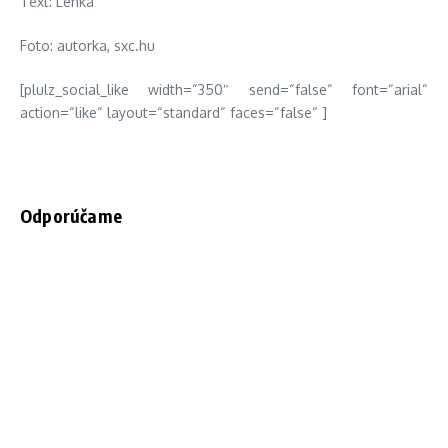
Text: Lenka
Foto: autorka, sxc.hu
[plulz_social_like width=“350″ send=“false“ font=“arial“
action=“like“ layout=“standard“ faces=“false“ ]
Odporúčame