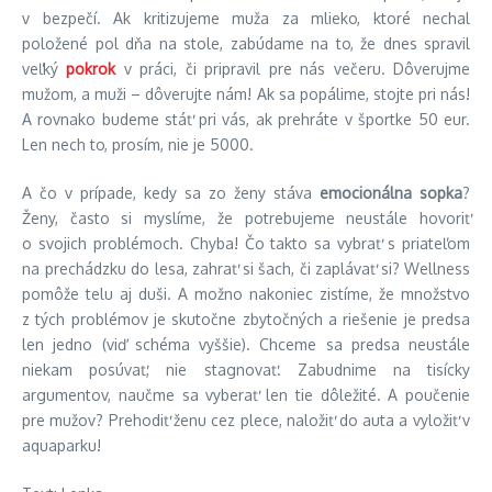
v bezpečí. Ak kritizujeme muža za mlieko, ktoré nechal
položené pol dňa na stole, zabúdame na to, že dnes spravil
veľký
pokrok
v práci, či pripravil pre nás večeru. Dôverujme
mužom, a muži – dôverujte nám! Ak sa popálime, stojte pri nás!
A rovnako budeme stáť pri vás, ak prehráte v športke 50 eur.
Len nech to, prosím, nie je 5000.
A čo v prípade, kedy sa zo ženy stáva
emocionálna sopka
?
Ženy, často si myslíme, že potrebujeme neustále hovoriť
o svojich problémoch. Chyba! Čo takto sa vybrať s priateľom
na prechádzku do lesa, zahrať si šach, či zaplávať si? Wellness
pomôže telu aj duši. A možno nakoniec zistíme, že množstvo
z tých problémov je skutočne zbytočných a riešenie je predsa
len jedno (viď schéma vyššie). Chceme sa predsa neustále
niekam posúvať, nie stagnovať. Zabudnime na tisícky
argumentov, naučme sa vyberať len tie dôležité. A poučenie
pre mužov? Prehodiť ženu cez plece, naložiť do auta a vyložiť v
aquaparku!