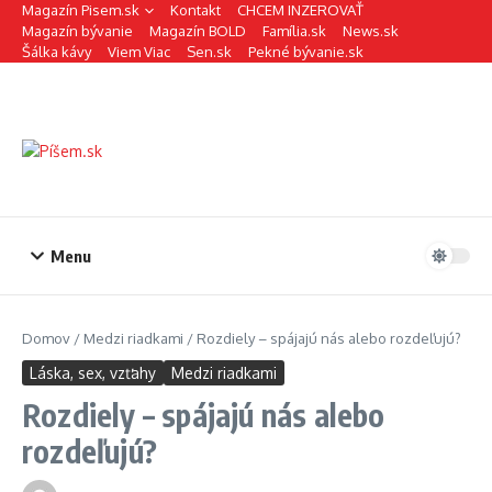
Preskočiť na obsah
Magazín Pisem.sk
Kontakt
CHCEM INZEROVAŤ
Magazín bývanie
Magazín BOLD
Família.sk
News.sk
Šálka kávy
Viem Viac
Sen.sk
Pekné bývanie.sk
Menu
Domov
/
Medzi riadkami
/
Rozdiely – spájajú nás alebo rozdeľujú?
Láska, sex, vzťahy
Medzi riadkami
Rozdiely – spájajú nás alebo
rozdeľujú?