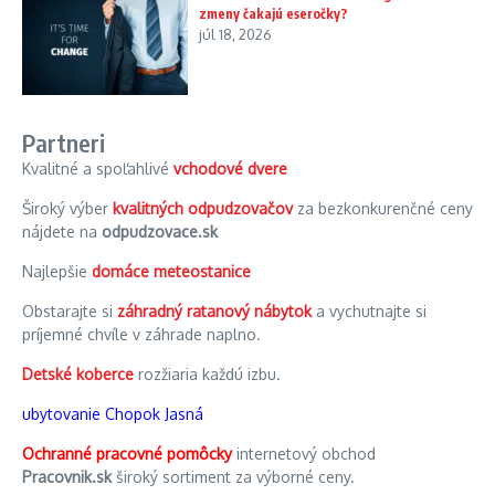
zmeny čakajú eseročky?
júl 18, 2026
Partneri
Kvalitné a spoľahlivé
vchodové dvere
Široký výber
kvalitných odpudzovačov
za bezkonkurenčné ceny
nájdete na
odpudzovace.sk
Najlepšie
domáce meteostanice
Obstarajte si
záhradný ratanový nábytok
a vychutnajte si
príjemné chvíle v záhrade naplno.
Detské koberce
rozžiaria každú izbu.
ubytovanie Chopok Jasná
Ochranné pracovné pomôcky
internetový obchod
Pracovnik.sk
široký sortiment za výborné ceny.