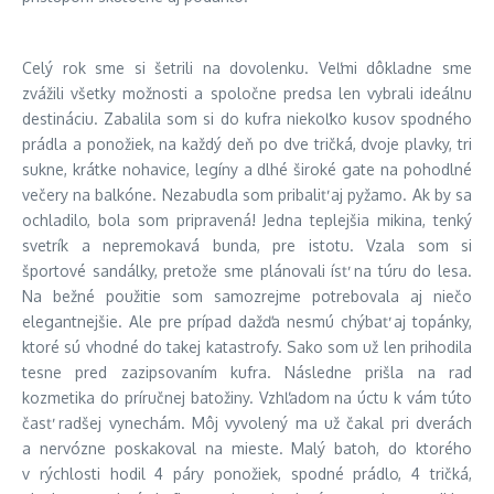
Celý rok sme si šetrili na dovolenku. Veľmi dôkladne sme
zvážili všetky možnosti a spoločne predsa len vybrali ideálnu
destináciu. Zabalila som si do kufra niekoľko kusov spodného
prádla a ponožiek, na každý deň po dve tričká, dvoje plavky, tri
sukne, krátke nohavice, legíny a dlhé široké gate na pohodlné
večery na balkóne. Nezabudla som pribaliť aj pyžamo. Ak by sa
ochladilo, bola som pripravená! Jedna teplejšia mikina, tenký
svetrík a nepremokavá bunda, pre istotu. Vzala som si
športové sandálky, pretože sme plánovali ísť na túru do lesa.
Na bežné použitie som samozrejme potrebovala aj niečo
elegantnejšie. Ale pre prípad dažďa nesmú chýbať aj topánky,
ktoré sú vhodné do takej katastrofy. Sako som už len prihodila
tesne pred zazipsovaním kufra. Následne prišla na rad
kozmetika do príručnej batožiny. Vzhľadom na úctu k vám túto
časť radšej vynechám. Môj vyvolený ma už čakal pri dverách
a nervózne poskakoval na mieste. Malý batoh, do ktorého
v rýchlosti hodil 4 páry ponožiek, spodné prádlo, 4 tričká,