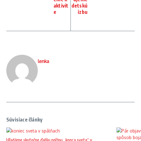
aktivit
detskú
e
izbu
lenka
Súvisiace články
Hľadáme skutočne ďalšiu príčinu „konca sveta“ v