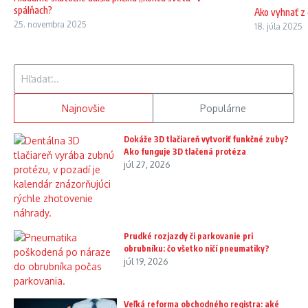
spálňach?
Ako vyhnať z
25. novembra 2025
18. júla 2025
Hľadať:
Najnovšie
Populárne
Dokáže 3D tlačiareň vytvoriť funkčné zuby?
Ako funguje 3D tlačená protéza
júl 27, 2026
Prudké rozjazdy či parkovanie pri
obrubníku: čo všetko ničí pneumatiky?
júl 19, 2026
Veľká reforma obchodného registra: aké