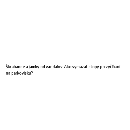
Škrabance a jamky od vandalov: Ako vymazať stopy po vyčíňaní
na parkovisku?