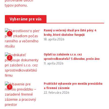
Vyberáme pre vás
Ranný a večerný rituál pre čisté póry: 4
1
kroky, ktoré skutočne fungujú
18. apríla 2026
Oplatí sa založenie s.r.o. cez
2
sprostredkovateľa? 5 dôvodov, prečo áno
11. apríla 2026
Praktické vybavenie pre menšiu prevádzku
3
a firemné zázemie
22. februára 2026