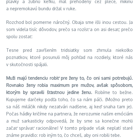
plavky a zubnú kefku, mal prehodený cez plece, mikinu
a nepremokavú bundu držal v ruke.
Rozchod bol pomerne náročný. Obaja sme išli inou cestou. Ja
som videla tisíc dôvodov, prečo sa rozísť a on asi desať, prečo
spolu zostať.
Tesne pred zavŕšením tridsiatky som zhrnula niekoľko
poznatkov, ktoré posunuli môj pohľad na rozdiely, ktoré nás
v skutočnosti spájali.
Muži majú tendenciu robiť pre ženy to, čo oni sami potrebujú.
Rovnako ženy robia maximum pre mužov, avšak spôsobom,
ktorým by spravili šťastnou jedine ženu.
Robíme to bežne.
Kupujeme darčeky podľa toho, čo sa nám páči. (Možno preto
sa náš miláčik nikdy nezatvári nadšene, aj keď snaha tam je).
Počas hádky kričíme na partnera, že nerozumie našim emóciám
a muž sarkasticky odpovedá, že by sme sa konečne mohli
začať správať racionálne! V tomto prípade však neplatí staré
známe pravidlo: rob iným to, čo chceš, aby oni robili tebe.