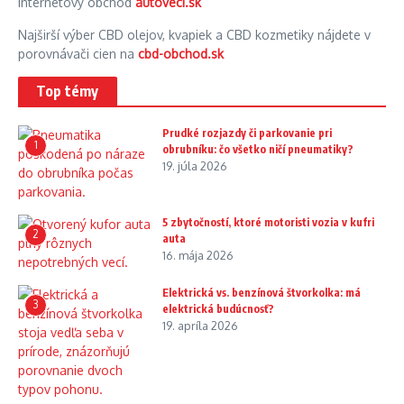
Internetový obchod
autoveci.sk
Najširší výber CBD olejov, kvapiek a CBD kozmetiky nájdete v
porovnávači cien na
cbd-obchod.sk
Top témy
Prudké rozjazdy či parkovanie pri
1
obrubníku: čo všetko ničí pneumatiky?
19. júla 2026
5 zbytočností, ktoré motoristi vozia v kufri
2
auta
16. mája 2026
Elektrická vs. benzínová štvorkolka: má
3
elektrická budúcnosť?
19. apríla 2026