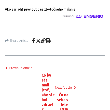
Ako zariadiť prvý byt bez zbytočného míňania
Share Article
Previous Article
Čo by
ste
mali
Next Article
jesť,
aby ste
Čo na
boli
seba v
zdraví
lete
?
2016