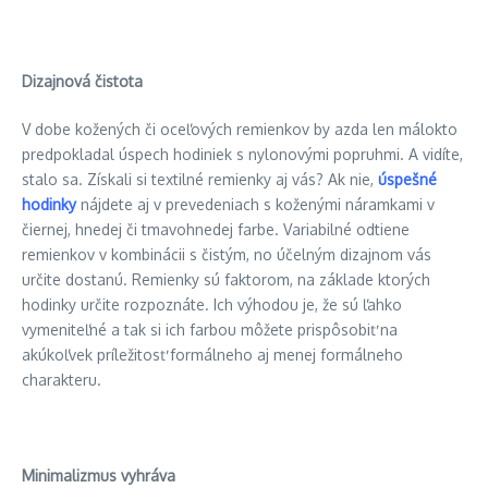
Dizajnová čistota
V dobe kožených či oceľových remienkov by azda len málokto
predpokladal úspech hodiniek s nylonovými popruhmi. A vidíte,
stalo sa. Získali si textilné remienky aj vás? Ak nie,
úspešné
hodinky
nájdete aj v prevedeniach s koženými náramkami v
čiernej, hnedej či tmavohnedej farbe. Variabilné odtiene
remienkov v kombinácii s čistým, no účelným dizajnom vás
určite dostanú. Remienky sú faktorom, na základe ktorých
hodinky určite rozpoznáte. Ich výhodou je, že sú ľahko
vymeniteľné a tak si ich farbou môžete prispôsobiť na
akúkoľvek príležitosť formálneho aj menej formálneho
charakteru.
Minimalizmus vyhráva