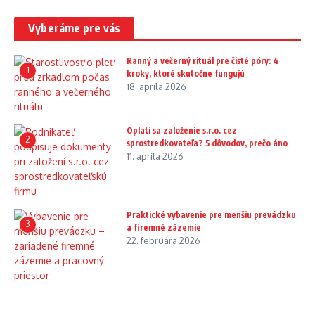
Vyberáme pre vás
Ranný a večerný rituál pre čisté póry: 4
1
kroky, ktoré skutočne fungujú
18. apríla 2026
Oplatí sa založenie s.r.o. cez
2
sprostredkovateľa? 5 dôvodov, prečo áno
11. apríla 2026
Praktické vybavenie pre menšiu prevádzku
3
a firemné zázemie
22. februára 2026