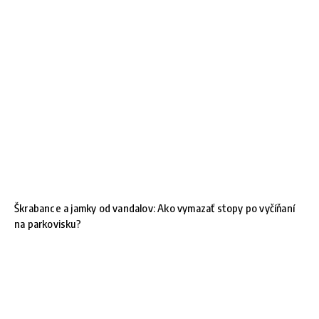
Škrabance a jamky od vandalov: Ako vymazať stopy po vyčíňaní
na parkovisku?