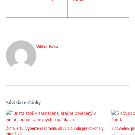
Viktor Fiala
Súvisiace články
Zima je tu: Vyberte si správnu obuv a bundu pre dokonalý
5 dôvodov, pr
zimný zá ...
25. novembra