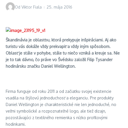
Od
Viktor Fiala
25. mája 2016
Škandinávia je oblasťou, ktorá prekypuje inšpiráciami. Aj ako
turistu vá
s dok
áže vždy prekvapiť a vž
dy in
ým spôsobom.
Oblasť je stále v pohybe, stále tu niečo vzniká a kreuje sa. Nie
je to tak dávno, čo práve vo Švédsku založil Filip Tysander
hodinársku znač
ku Daniel Wellington.
Firma funguje od roku 2011 a od začiatku svojej existencie
vsadila na štýlovú jednoduchosť a eleganciu. Pre produkty
Daniel Wellington je charakteristické nie len jednoduché, no
veľmi symbolické a rozpoznateľné logo, ale tiež dizajn,
pozostávajúci z textilného remienka s nízko profilovými
hodinkami.