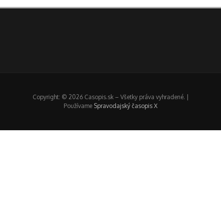
Copyright: © 2026 Casopis.sk – Všetky práva vyhradené. |
Používame
Spravodajský časopis X