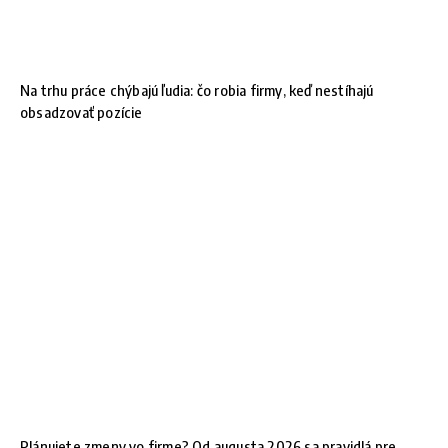
Na trhu práce chýbajú ľudia: čo robia firmy, keď nestíhajú
obsadzovať pozície
Plánujete zmeny vo firme? Od augusta 2026 sa pravidlá pre