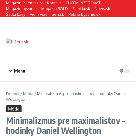
Preskočiť na obsah
Magazín Pisem.sk
Kontakt
CHCEM INZEROVAŤ
Magazín bývanie
Magazín BOLD
Família.sk
News.sk
Šálka kávy
Viem Viac
Sen.sk
Pekné bývanie.sk
Menu
Domov
/
Móda
/
Minimalizmus pre maximalistov – hodinky Daniel
Wellington
Móda
Minimalizmus pre maximalistov –
hodinky Daniel Wellington