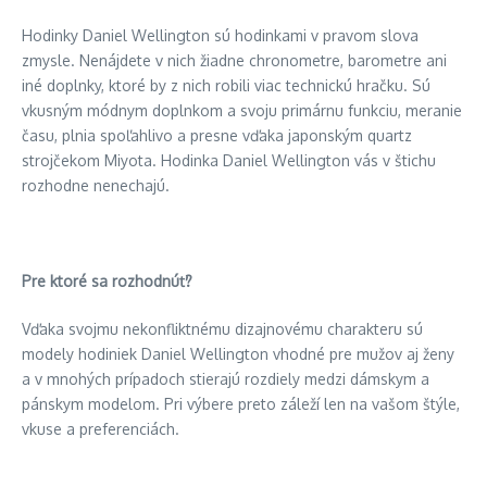
Hodinky Daniel Wellington sú hodinkami v pravom slova
zmysle. Nenájdete v nich žiadne chronometre, barometre ani
iné doplnky, ktoré by z nich robili viac technickú hračku. Sú
vkusným módnym doplnkom a svoju primárnu funkciu, meranie
času, plnia spoľahlivo a presne vďaka japonským quartz
strojčekom Miyota. Hodinka Daniel Wellington vás v štichu
rozhodne nenechajú.
Pre ktoré sa rozhodnúť?
Vďaka svojmu nekonfliktnému dizajnovému charakteru sú
modely hodiniek Daniel Wellington vhodné pre mužov aj ženy
a v mnohých prípadoch stierajú rozdiely medzi dámskym a
pánskym modelom. Pri výbere preto záleží len na vašom štýle,
vkuse a preferenciách.