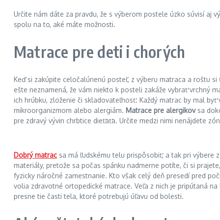
Určite nám dáte za pravdu, že s výberom postele úzko súvisí aj 
spolu na to, aké máte možnosti.
Matrace pre deti i chorých
Keď si zakúpite celočalúnenú posteľ, z výberu matraca a roštu si
ešte neznamená, že vám niekto k posteli zakáže vybrať vrchný ma
ich hrúbku, zloženie či skladovateľnosť. Každý matrac by mal byť
mikroorganizmom alebo alergiám.
Matrace pre alergikov
sa doko
pre zdravý vývin chrbtice dieťaťa. Určite medzi nimi nenájdete zó
Dobrý matrac
sa má ľudskému telu prispôsobiť, a tak pri výbere z
materiály, pretože sa počas spánku nadmerne potíte, či si prajete,
fyzicky náročné zamestnanie. Kto však celý deň presedí pred počít
volia zdravotné ortopedické matrace. Veľa z nich je pripútaná na
presne tie časti tela, ktoré potrebujú úľavu od bolesti.