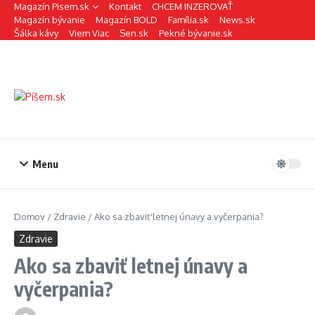
Preskočiť na obsah
Magazín Pisem.sk
Kontakt
CHCEM INZEROVAŤ
Magazín bývanie
Magazín BOLD
Família.sk
News.sk
Šálka kávy
Viem Viac
Sen.sk
Pekné bývanie.sk
Menu
Domov
/
Zdravie
/
Ako sa zbaviť letnej únavy a vyčerpania?
Zdravie
Ako sa zbaviť letnej únavy a
vyčerpania?