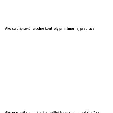
Ako sa pripraviť na colné kontroly pri námornej preprave
Ako pripraviť rodinné auto na dlhú trasu s plnou záťažou?.sk