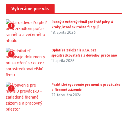
Vyberáme pre vás
Ranný a večerný rituál pre čisté póry: 4
1
kroky, ktoré skutočne fungujú
18. apríla 2026
Oplatí sa založenie s.r.o. cez
2
sprostredkovateľa? 5 dôvodov, prečo áno
11. apríla 2026
Praktické vybavenie pre menšiu prevádzku
3
a firemné zázemie
22. februára 2026