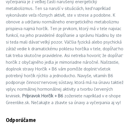
vyčerpania je z veľkej časti narušený energetický
metabolizmus. Ten sa naruší v situáciách, keď napríklad
vykonávate veľa rôznych aktivít, ste v strese a podobne. K
obnove a udržaniu normálneho energetického metabolizmu
prispieva najmä horčík. Ten je prvkom, ktorý má v tele najviac
funkcií, na jeho pravidelné dopĺňanie a správnu hladinu by ste
si teda mali dávať veľký pozor. Väčšia fyzická alebo psychická
záťaž vedie k dramatickému poklesu horčíka v tele, dopĺňať ho
tak treba skutočne pravidelne. Asi netreba hovoriť, že dopĺňať
horčík z obyčajného jedla je mimoriadne náročné. Našťastie,
doplnok stravy Horčík + B6 vám pomôže doplniť všetok
potrebný horčík rýchlo a jednoducho. Navyše, vitamín B6
podporuje činnosť nervovej sústavy, ktorá má na únavu taktiež
vplyv, normálnej hormonálnej aktivity a tvorbu červených
krviniek.
Prípravok Horčík + B6
zoženiete napríklad v e-shope
Greenlike.sk. Nečakajte a zbavte sa únavy a vyčerpania aj vy!
Odporúčame