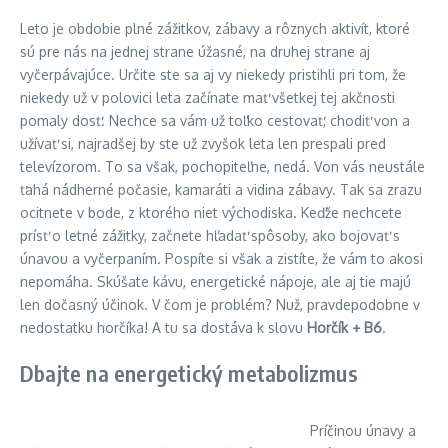
Leto je obdobie plné zážitkov, zábavy a rôznych aktivít, ktoré
sú pre nás na jednej strane úžasné, na druhej strane aj
vyčerpávajúce. Určite ste sa aj vy niekedy pristihli pri tom, že
niekedy už v polovici leta začínate mať všetkej tej akčnosti
pomaly dosť. Nechce sa vám už toľko cestovať, chodiť von a
užívať si, najradšej by ste už zvyšok leta len prespali pred
televízorom. To sa však, pochopiteľne, nedá. Von vás neustále
ťahá nádherné počasie, kamaráti a vidina zábavy. Tak sa zrazu
ocitnete v bode, z ktorého niet východiska. Keďže nechcete
prísť o letné zážitky, začnete hľadať spôsoby, ako bojovať s
únavou a vyčerpaním. Pospíte si však a zistíte, že vám to akosi
nepomáha. Skúšate kávu, energetické nápoje, ale aj tie majú
len dočasný účinok. V čom je problém? Nuž, pravdepodobne v
nedostatku horčíka! A tu sa dostáva k slovu
Horčík + B6
.
Dbajte na energetický metabolizmus
Príčinou únavy a