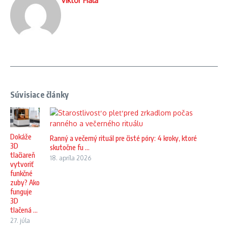
Viktor Fiala
Súvisiace články
Dokáže
Ranný a večerný rituál pre čisté póry: 4 kroky, ktoré
3D
skutočne fu ...
tlačiareň
18. apríla 2026
vytvoriť
funkčné
zuby? Ako
funguje
3D
tlačená ...
27. júla