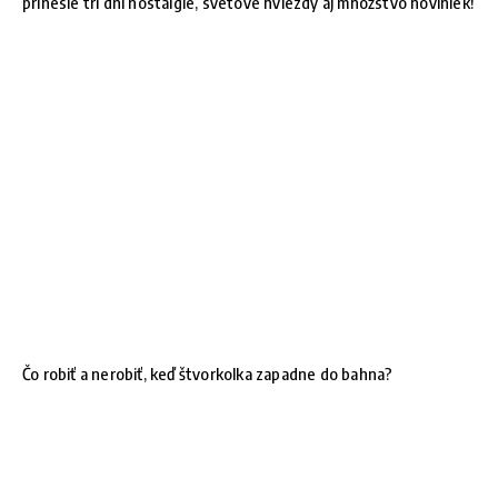
prinesie tri dni nostalgie, svetové hviezdy aj množstvo noviniek!
Čo robiť a nerobiť, keď štvorkolka zapadne do bahna?