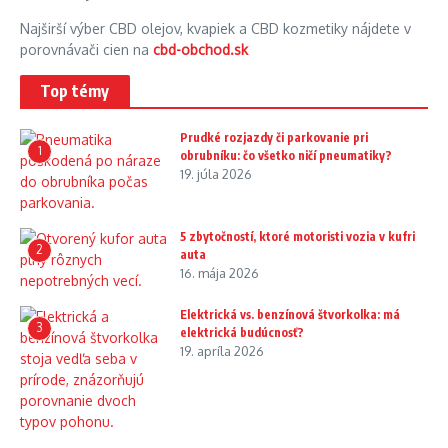
Najširší výber CBD olejov, kvapiek a CBD kozmetiky nájdete v
porovnávači cien na
cbd-obchod.sk
Top témy
Prudké rozjazdy či parkovanie pri
1
obrubníku: čo všetko ničí pneumatiky?
19. júla 2026
5 zbytočností, ktoré motoristi vozia v kufri
2
auta
16. mája 2026
Elektrická vs. benzínová štvorkolka: má
3
elektrická budúcnosť?
19. apríla 2026