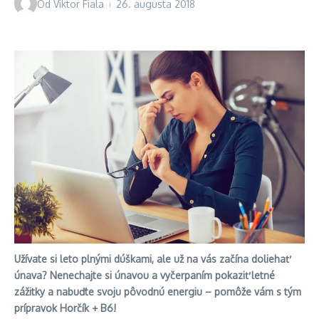
Od
Viktor Fiala
26. augusta 2018
Užívate si leto plnými dúškami, ale už na vás začína doliehať
únava? Nenechajte si únavou a vyčerpaním pokaziť letné
zážitky a nabuďte svoju pôvodnú energiu – pomôže vám s tým
prípravok Horčík
+ B
6!