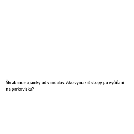
Škrabance a jamky od vandalov: Ako vymazať stopy po vyčíňaní
na parkovisku?