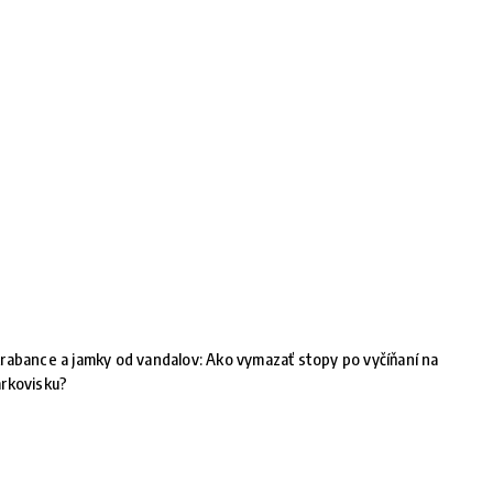
rabance a jamky od vandalov: Ako vymazať stopy po vyčíňaní na
rkovisku?