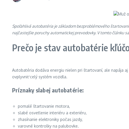
Spoľahlivá autobatéria je základom bezproblémového štartovania 
najčastejšie poruchy automatickej prevodovky. V tomto článku sa p
Prečo je stav autobatérie kľúč
Autobatéria dodáva energiu nielen pri štartovaní, ale napája aj
ovplyvniť celý systém vozidla.
Príznaky slabej autobatérie:
pomalé štartovanie motora,
slabé osvetlenie interiéru a exteriéru,
zhasínanie elektroniky počas jazdy,
varovné kontrolky na palubovke.