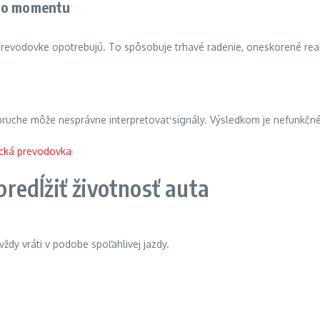
eho momentu
revodovke opotrebujú. To spôsobuje trhavé radenie, oneskorené reakc
poruche môže nesprávne interpretovať signály. Výsledkom je nefunkč
edĺžiť životnosť auta
ždy vráti v podobe spoľahlivej jazdy.