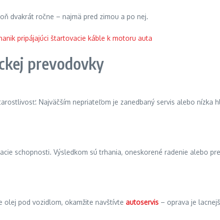
oň dvakrát ročne – najmä pred zimou a po nej.
ickej prevodovky
rostlivosť. Najväčším nepriateľom je zanedbaný servis alebo nízka h
 mazacie schopnosti. Výsledkom sú trhania, oneskorené radenie alebo p
e olej pod vozidlom, okamžite navštívte
autoservis
– oprava je lacnej