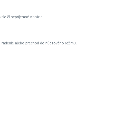
ie či nepríjemné vibrácie.
né radenie alebo prechod do núdzového režimu.