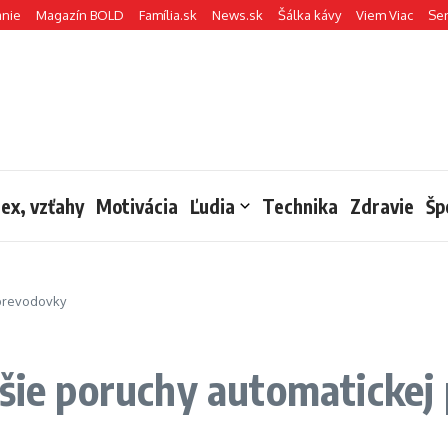
anie
Magazín BOLD
Família.sk
News.sk
Šálka kávy
Viem Viac
Se
sex, vzťahy
Motivácia
Ľudia
Technika
Zdravie
Šp
 prevodovky
jšie poruchy automaticke