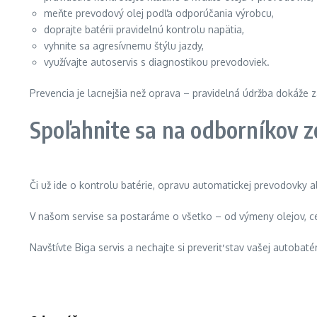
meňte prevodový olej podľa odporúčania výrobcu,
doprajte batérii pravidelnú kontrolu napätia,
vyhnite sa agresívnemu štýlu jazdy,
využívajte autoservis s diagnostikou prevodoviek.
Prevencia je lacnejšia než oprava – pravidelná údržba dokáže z
Spoľahnite sa na odborníkov z
Či už ide o kontrolu batérie, opravu automatickej prevodovky
V našom servise sa postaráme o všetko – od výmeny olejov, cez
Navštívte Biga servis a nechajte si preveriť stav vašej autobaté