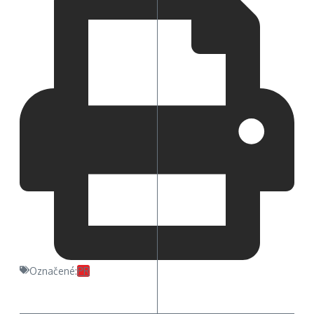
Označené:
PR