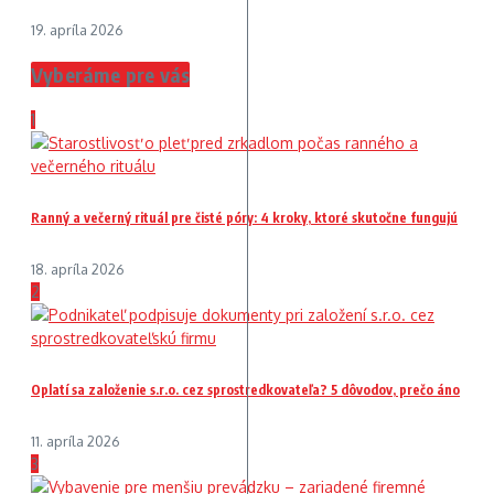
19. apríla 2026
Vyberáme pre vás
1
Ranný a večerný rituál pre čisté póry: 4 kroky, ktoré skutočne fungujú
18. apríla 2026
2
Oplatí sa založenie s.r.o. cez sprostredkovateľa? 5 dôvodov, prečo áno
11. apríla 2026
3