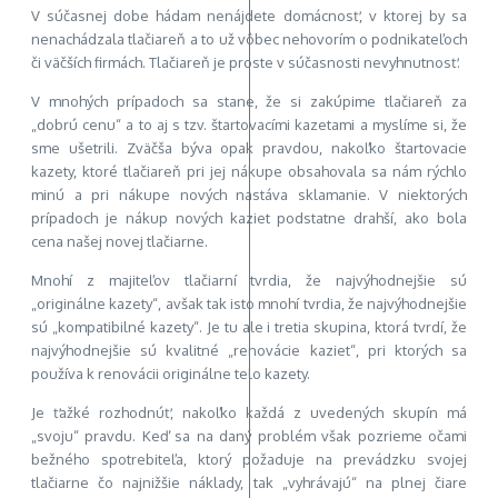
V súčasnej dobe hádam nenájdete domácnosť, v ktorej by sa
nenachádzala tlačiareň a to už vôbec nehovorím
o podnikateľoch
či väčších firmách. Tlačiareň je proste v súčasnosti nevyhnutnosť.
V mnohých prípadoch sa stane, že si zakúpime tlačiareň za
„dobrú cenu“ a to aj s tzv. štartovacími kazetami a myslíme si, že
sme ušetrili. Zväčša býva opak pravdou, nakoľko štartovacie
kazety, ktoré tlačiareň pri jej nákupe obsahovala sa nám rýchlo
minú a pri nákupe nových nastáva sklamanie. V niektorých
prípadoch je nákup nových kaziet podstatne drahší, ako bola
cena našej novej tlačiarne.
Mnohí z majiteľov tlačiarní tvrdia, že najvýhodnejšie sú
„originálne kazety“, avšak tak isto mnohí tvrdia, že najvýhodnejšie
sú „kompatibilné kazety“. Je tu ale i tretia skupina, ktorá tvrdí, že
najvýhodnejšie sú kvalitné „renovácie kaziet“, pri ktorých sa
používa k renovácii originálne telo kazety.
Je ťažké rozhodnúť, nakoľko každá z uvedených skupín má
„svoju“ pravdu. Keď sa na daný problém však pozrieme očami
bežného spotrebiteľa, ktorý požaduje na prevádzku svojej
tlačiarne čo najnižšie náklady, tak „vyhrávajú“
na plnej čiare