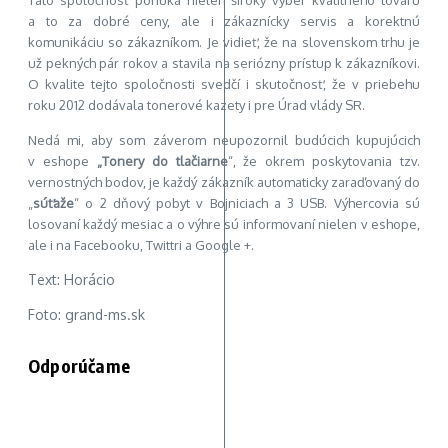
a to za dobré ceny, ale i zákaznícky servis a korektnú
komunikáciu so zákazníkom. Je vidieť, že na slovenskom trhu je
už pekných pár rokov a stavila na seriózny prístup k zákazníkovi.
O kvalite tejto spoločnosti svedčí i skutočnosť, že v priebehu
roku 2012 dodávala tonerové kazety i pre Úrad vlády SR.
Nedá mi, aby som záverom neupozornil budúcich kupujúcich
v eshope
„Tonery do tlačiarne
“, že okrem poskytovania tzv.
vernostných bodov, je každý zákazník automaticky zaraďovaný do
„
súťaže
“ o 2 dňový pobyt v Bojniciach a 3 USB. Výhercovia sú
losovaní každý mesiac a o výhre sú informovaní nielen v eshope,
ale i na Facebooku, Twittri a Google +.
Text: Horácio
Foto: grand-ms.sk
Odporúčame