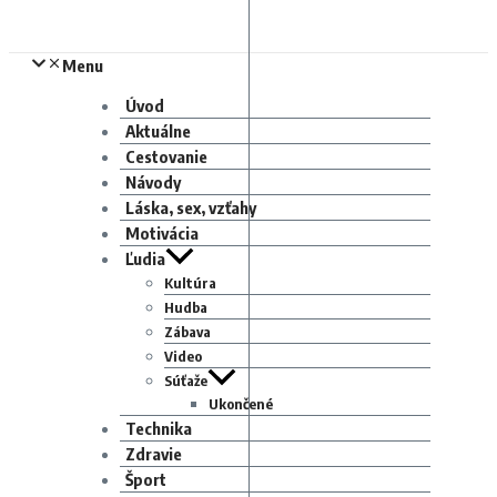
Menu
Úvod
Aktuálne
Cestovanie
Návody
Láska, sex, vzťahy
Motivácia
Ľudia
Kultúra
Hudba
Zábava
Video
Súťaže
Ukončené
Technika
Zdravie
Šport