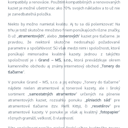
kompatibily a renovácie. Použitím kompatibilných a renovovaných
kaziet je možné ušetriť viac ako 70% svojich nákladov a to už nie
je zanedbateľná položka.
Niekto by možno namietal kvalitu. Aj tu sa dá polemizovať. Na
trhu je totiž skutočne množstvo firiem ponúkajúcich rôzne značky,
či už „
atramentových
“, alebo „
tonerových
“ kaziet pre tlačiarne. Je
pravdou, že niektoré skutočne nedosahujú požadované
parametre a spoľahlivosť. Sú však medzi nimi i spoločnosti, ktoré
ponúkajú mimoriadne kvalitné kazety. Jednou z takýchto
spoločností je i
Grand – MS, s.r.o.,
ktorá prevádzkuje okrem
kamenného obchodu aj známy internetový obchod „
Tonery do
tlačiarne
“.
V ponuke Grand – MS, s.r.o. a jej eshopu „Tonery do tlačiarne“
nájdete nielen atramentové a tonerové kazety, ale i široký
sortiment „
samostatných atramentov
“ určených na plnenie
atramentových kaziet, rozsiahlu ponuku „
plniacich sád
“ pre
atramentové tlačiarne (tzv. Refil Kitty), či „
resetérov
“ pre
atramentové kazety. V ponuke je však aj kvalitný „
fotopapier
“
rôznych gramáží, veľkostí, či vlastností.
Táto spoločnosť ponúka nielen široký výber kvalitného tovaru