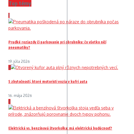
Top témy
1
Prudké rozjazdy či parkovanie pri obrubníku: čo všetko ničí
pneumatiky?
19. júla 2026
2
5 zbytočností, ktoré motoristi vozia v kufri auta
16. mája 2026
3
Elektrická vs. benzínová štvorkolka: má elektrická budúcnosť?