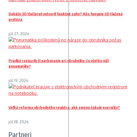
Dokáže 3D tlačiareň vytvoriť funkčné zuby? Ako funguje 3D tlačená
protéza
júl 27, 2026
Prudké rozjazdy či parkovanie pri obrubníku: čo všetko ničí
pneumatiky?
júl 19, 2026
Veľká reforma obchodného registra: aké zmeny čakajú eseročky?
júl 18, 2026
Partneri