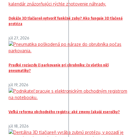
Dokáže 3D tlačiareň vytvoriť funkčné zuby? Ako funguje 3D tlačená
protéza
júl 27, 2026
Prudké rozjazdy či parkovanie pri obrubníku: čo všetko ničí
pneumatiky?
júl 19, 2026
Veľká reforma obchodného registra: aké zmeny čakajú eseročky?
júl 18, 2026