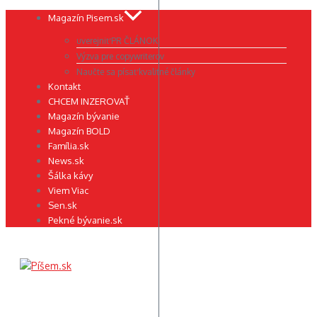
Preskočiť
Magazín Pisem.sk
na
uverejniť PR ČLÁNOK
obsah
Výzva pre copywriterov
Naučte sa písať kvalitné články
Kontakt
CHCEM INZEROVAŤ
Magazín bývanie
Magazín BOLD
Família.sk
News.sk
Šálka kávy
Viem Viac
Sen.sk
Pekné bývanie.sk