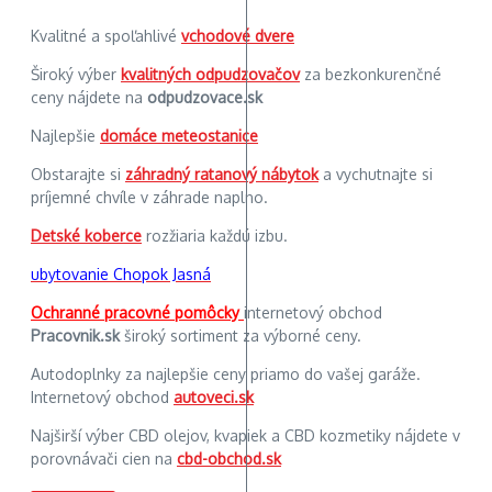
Kvalitné a spoľahlivé
vchodové dvere
Široký výber
kvalitných odpudzovačov
za bezkonkurenčné
ceny nájdete na
odpudzovace.sk
Najlepšie
domáce meteostanice
Obstarajte si
záhradný ratanový nábytok
a vychutnajte si
príjemné chvíle v záhrade naplno.
Detské koberce
rozžiaria každú izbu.
ubytovanie Chopok Jasná
Ochranné pracovné pomôcky
internetový obchod
Pracovnik.sk
široký sortiment za výborné ceny.
Autodoplnky za najlepšie ceny priamo do vašej garáže.
Internetový obchod
autoveci.sk
Najširší výber CBD olejov, kvapiek a CBD kozmetiky nájdete v
porovnávači cien na
cbd-obchod.sk