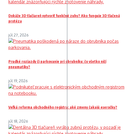
Dokáže 3D tlačiareň vytvoriť funkčné zuby? Ako funguje 3D tlačená
protéza
júl 27, 2026
Prudké rozjazdy či parkovanie pri obrubníku: čo všetko ničí
pneumatiky?
júl 19, 2026
Veľká reforma obchodného registra: aké zmeny čakajú eseročky?
júl 18, 2026