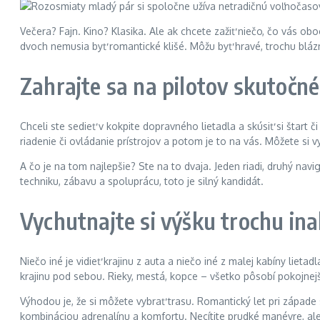
Večera? Fajn. Kino? Klasika. Ale ak chcete zažiť niečo, čo vás obo
dvoch nemusia byť romantické klišé. Môžu byť hravé, trochu blázn
Zahrajte sa na pilotov skutočné
Chceli ste sedieť v kokpite dopravného lietadla a skúsiť si štart či
riadenie či ovládanie prístrojov a potom je to na vás. Môžete si v
A čo je na tom najlepšie? Ste na to dvaja. Jeden riadi, druhý navi
techniku, zábavu a spoluprácu, toto je silný kandidát.
Vychutnajte si výšku trochu ina
Niečo iné je vidieť krajinu z auta a niečo iné z malej kabíny lietadl
krajinu pod sebou. Rieky, mestá, kopce – všetko pôsobí pokojnejš
Výhodou je, že si môžete vybrať trasu. Romantický let pri západ
kombináciou adrenalínu a komfortu. Necítite prudké manévre, ale 