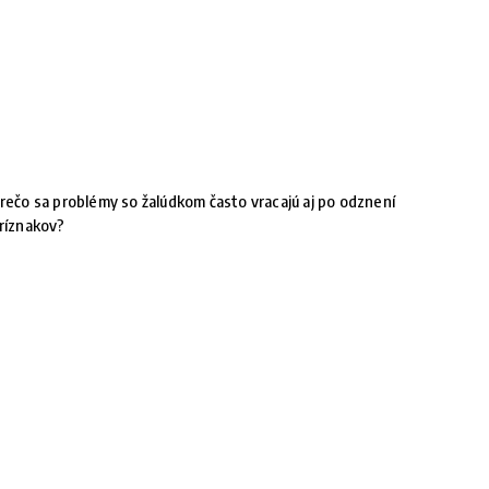
rečo sa problémy so žalúdkom často vracajú aj po odznení
ríznakov?