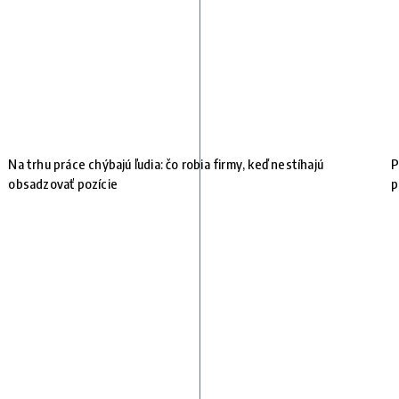
Na trhu práce chýbajú ľudia: čo robia firmy, keď nestíhajú
P
obsadzovať pozície
p