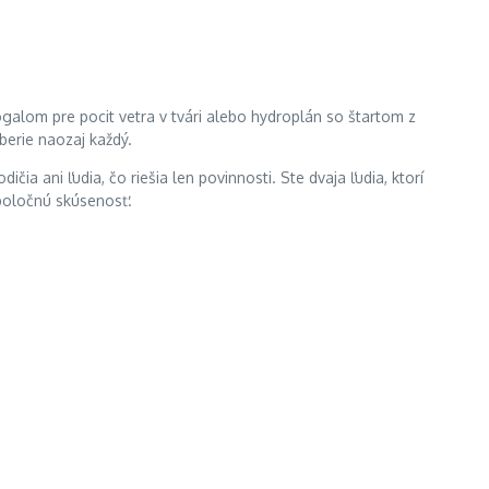
ogalom pre pocit vetra v tvári alebo hydroplán so štartom z
yberie naozaj každý.
ia ani ľudia, čo riešia len povinnosti. Ste dvaja ľudia, ktorí
spoločnú skúsenosť.