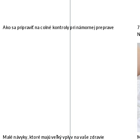
Ako sa pripraviť na colné kontroly pri námornej preprave
7
N
Malé návyky, ktoré majú veľký vplyv na vaše zdravie
M