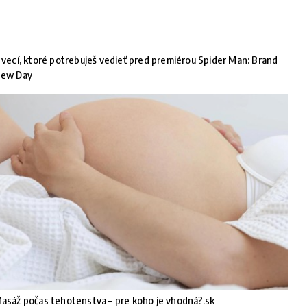
 vecí, ktoré potrebuješ vedieť pred premiérou Spider Man: Brand
ew Day
asáž počas tehotenstva – pre koho je vhodná?.sk