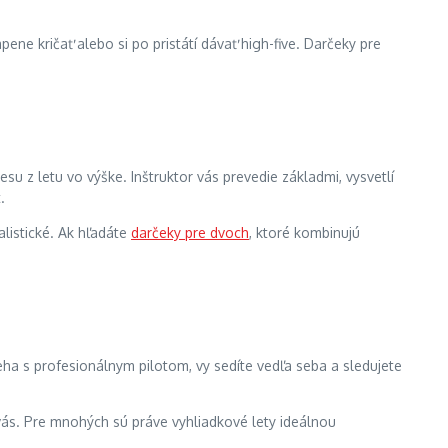
pene kričať alebo si po pristátí dávať high-five. Darčeky pre
su z letu vo výške. Inštruktor vás prevedie základmi, vysvetlí
.
alistické. Ak hľadáte
darčeky pre dvoch
, ktoré kombinujú
eha s profesionálnym pilotom, vy sedíte vedľa seba a sledujete
vás. Pre mnohých sú práve vyhliadkové lety ideálnou