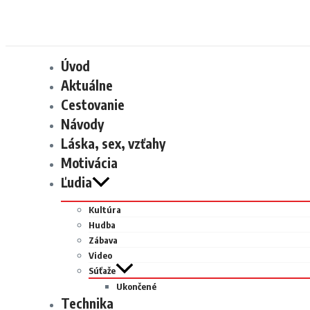
Úvod
Aktuálne
Cestovanie
Návody
Láska, sex, vzťahy
Motivácia
Ľudia
Kultúra
Hudba
Zábava
Video
Súťaže
Ukončené
Technika