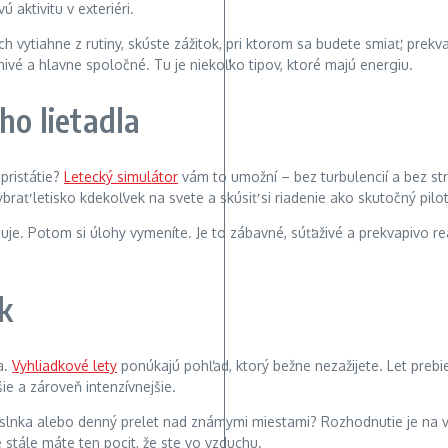
ch vytiahne z rutiny, skúste zážitok, pri ktorom sa budete smiať, prekva
ivé a hlavne spoločné. Tu je niekoľko tipov, ktoré majú energiu.
ho lietadla
 pristátie?
Letecký simulátor
vám to umožní – bez turbulencií a bez stre
ybrať letisko kdekoľvek na svete a skúsiť si riadenie ako skutočný pilot
guje. Potom si úlohy vymeníte. Je to zábavné, súťaživé a prekvapivo re
k
a.
Vyhliadkové lety
ponúkajú pohľad, ktorý bežne nezažijete. Let prebi
ie a zároveň intenzívnejšie.
e slnka alebo denný prelet nad známymi miestami? Rozhodnutie je na 
stále máte ten pocit, že ste vo vzduchu.