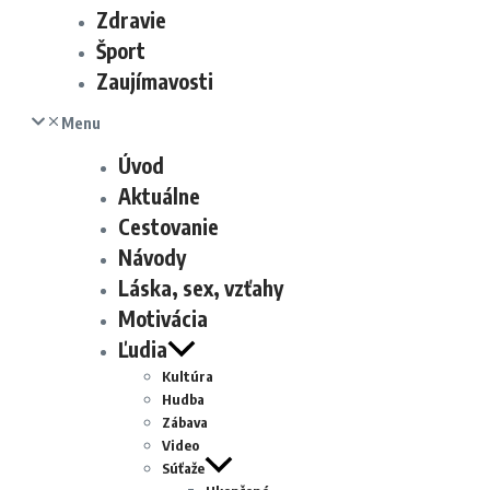
Zdravie
Šport
Zaujímavosti
Menu
Úvod
Aktuálne
Cestovanie
Návody
Láska, sex, vzťahy
Motivácia
Ľudia
Kultúra
Hudba
Zábava
Video
Súťaže