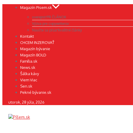
Preskočiť
Magazín Pisem.sk
na
uverejniť PR ČLÁNOK
obsah
Výzva pre copywriterov
Naučte sa písať kvalitné články
Kontakt
CHCEM INZEROVAŤ
Magazín bývanie
Magazín BOLD
Família.sk
News.sk
Šálka kávy
Viem Viac
Sen.sk
Pekné bývanie.sk
utorok, 28 júla, 2026