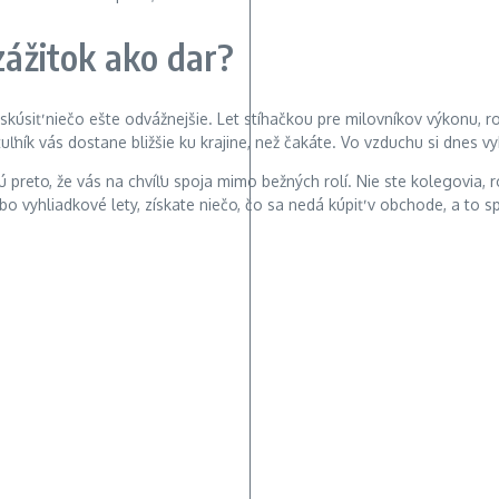
zážitok ako dar?
 skúsiť niečo ešte odvážnejšie. Let stíhačkou pre milovníkov výkonu, r
uľník vás dostane bližšie ku krajine, než čakáte. Vo vzduchu si dnes v
eto, že vás na chvíľu spoja mimo bežných rolí. Nie ste kolegovia, rodič
lebo vyhliadkové lety, získate niečo, čo sa nedá kúpiť v obchode, a to 