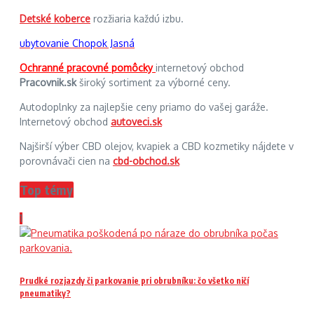
Detské koberce
rozžiaria každú izbu.
ubytovanie Chopok Jasná
Ochranné pracovné pomôcky
internetový obchod
Pracovnik.sk
široký sortiment za výborné ceny.
Autodoplnky za najlepšie ceny priamo do vašej garáže.
Internetový obchod
autoveci.sk
Najširší výber CBD olejov, kvapiek a CBD kozmetiky nájdete v
porovnávači cien na
cbd-obchod.sk
Top témy
1
Prudké rozjazdy či parkovanie pri obrubníku: čo všetko ničí
pneumatiky?