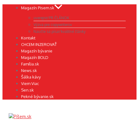
Preskočiť
Magazín Pisem.sk
na
uverejniť PR ČLÁNOK
obsah
Výzva pre copywriterov
Naučte sa písať kvalitné články
Kontakt
CHCEM INZEROVAŤ
Magazín bývanie
Magazín BOLD
Família.sk
News.sk
Šálka kávy
Viem Viac
Sen.sk
Pekné bývanie.sk