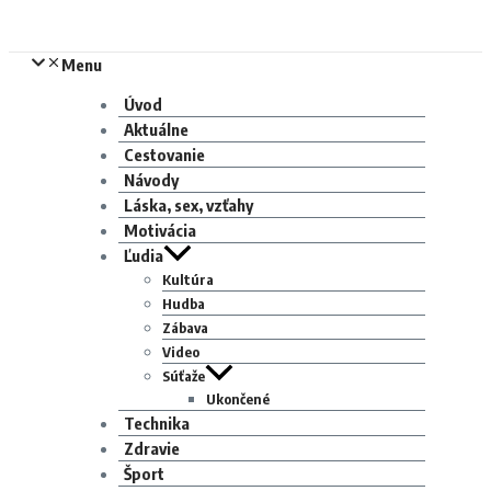
Menu
Úvod
Aktuálne
Cestovanie
Návody
Láska, sex, vzťahy
Motivácia
Ľudia
Kultúra
Hudba
Zábava
Video
Súťaže
Ukončené
Technika
Zdravie
Šport