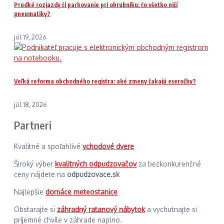
Prudké rozjazdy či parkovanie pri obrubníku: čo všetko ničí
pneumatiky?
júl 19, 2026
Veľká reforma obchodného registra: aké zmeny čakajú eseročky?
júl 18, 2026
Partneri
Kvalitné a spoľahlivé
vchodové dvere
Široký výber
kvalitných odpudzovačov
za bezkonkurenčné
ceny nájdete na
odpudzovace.sk
Najlepšie
domáce meteostanice
Obstarajte si
záhradný ratanový nábytok
a vychutnajte si
príjemné chvíle v záhrade naplno.