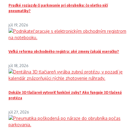
Prudké rozjazdy či parkovanie pri obrubníku: čo všetko ničí
pneumatiky?
júl 19, 2026
Veľká reforma obchodného registra: aké zmeny čakajú eseročky?
júl 18, 2026
Dokáže 3D tlačiareň vytvoriť funkčné zuby? Ako funguje 3D tlačená
protéza
júl 27, 2026