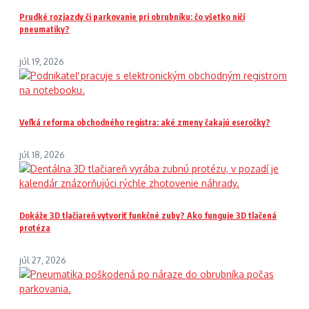
Prudké rozjazdy či parkovanie pri obrubníku: čo všetko ničí
pneumatiky?
júl 19, 2026
Veľká reforma obchodného registra: aké zmeny čakajú eseročky?
júl 18, 2026
Dokáže 3D tlačiareň vytvoriť funkčné zuby? Ako funguje 3D tlačená
protéza
júl 27, 2026