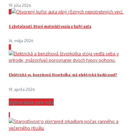
19. júla 2026
2
5 zbytočností, ktoré motoristi vozia v kufri auta
16. mája 2026
3
Elektrická vs. benzínová štvorkolka: má elektrická budúcnosť?
19. apríla 2026
Vyberáme pre vás
1