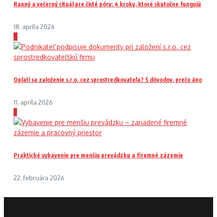
Ranný a večerný rituál pre čisté póry: 4 kroky, ktoré skutočne fungujú
18. apríla 2026
2
Oplatí sa založenie s.r.o. cez sprostredkovateľa? 5 dôvodov, prečo áno
11. apríla 2026
3
Praktické vybavenie pre menšiu prevádzku a firemné zázemie
22. februára 2026