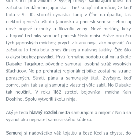
sila k ich protivníkom z vyššej triedy-
samurajom
kdesi na
začiatku feudálneho Japonska. Tiež kolujú informácie, že keď
bola v 9. -10. storočí dynastia Tang v Číne na úpadku, tak
niektorí generáli ušli do Japonska a priniesli sem so sebou aj
nové bojové techniky a filozofiu vojny. Nové metódy, lieky
a bojové techniky sem tiež priniesli čínski mnísi. Práve oni učili
tých japonských mníchov, prvých z klanu ninja, ako bojovať. Zo
začiatku to teda bola zmes čínskej a natívnej taktiky. Čiže išlo
o akýsi
boj bez pravidiel
. Prvú formálnu podobu dal ninja škole
Daisuke Tagakure
, pôvodne samuraj- osobná stráž vysokých
šľachticov. No po prehratej regionálnej bitke zostal na strane
porazených. Stratil pána a samurajský titul. Zvyčajne, keď
zomrel pán, tak sa aj samuraj z vlastnej vôle zabil. No Daisuke
tak neučinil. V roku 1162 stretol bojovníka- mnícha Kain
Doshiho. Spolu vytvorili školu ninja.
Aký je teda
hlavný rozdiel
medzi samurajom a ninjom? Ninja sa
vyvinul ako nepriateľ samurajského kódexu.
Samuraj
si nadovšetko váži lojalitu a česť. Keď sa chystal do