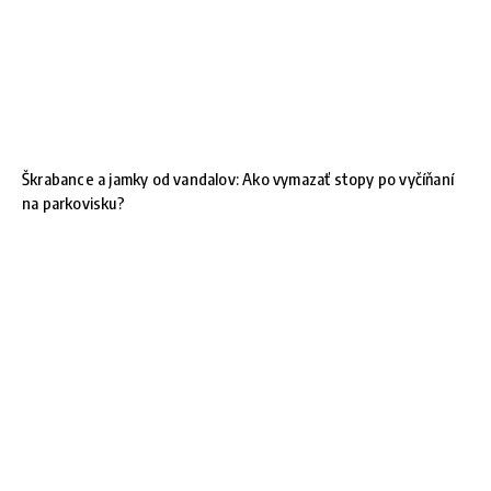
Škrabance a jamky od vandalov: Ako vymazať stopy po vyčíňaní
na parkovisku?