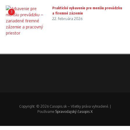
Praktické vybavenie pre menšiu prevádzku
3
a firemné zázemie
22. februára 2026
Copyright: © 2026 Casopis.sk – Všetky práva vyhradené. |
Používame
Spravodajský časopis X