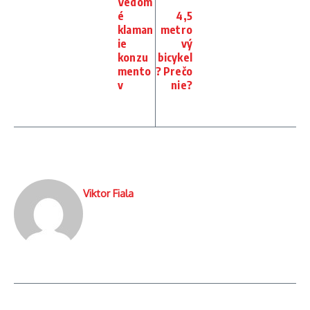
Vedom
é
4,5
klaman
metro
ie
vý
konzu
bicykel
mento
? Prečo
v
nie?
Viktor Fiala