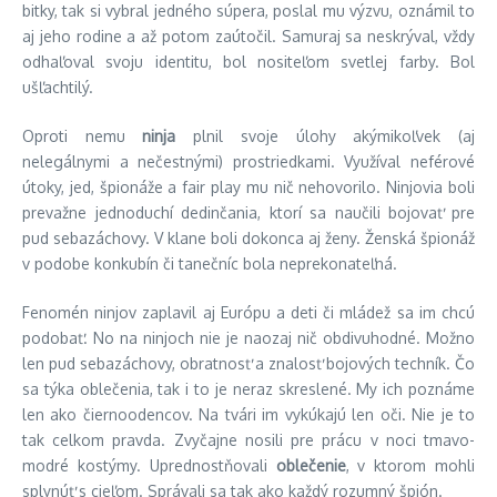
bitky, tak si vybral jedného súpera, poslal mu výzvu, oznámil to
aj jeho rodine a až potom zaútočil. Samuraj sa neskrýval, vždy
odhaľoval svoju identitu, bol nositeľom svetlej farby. Bol
ušľachtilý.
Oproti nemu
ninja
plnil svoje úlohy akýmikoľvek (aj
nelegálnymi a nečestnými) prostriedkami. Využíval neférové
útoky, jed, špionáže a fair play mu nič nehovorilo. Ninjovia boli
prevažne jednoduchí dedinčania, ktorí sa naučili bojovať pre
pud sebazáchovy. V klane boli dokonca aj ženy. Ženská špionáž
v podobe konkubín či tanečníc bola neprekonateľná.
Fenomén ninjov zaplavil aj Európu a deti či mládež sa im chcú
podobať. No na ninjoch nie je naozaj nič obdivuhodné. Možno
len pud sebazáchovy, obratnosť a znalosť bojových techník. Čo
sa týka oblečenia, tak i to je neraz skreslené. My ich poznáme
len ako čiernoodencov. Na tvári im vykúkajú len oči. Nie je to
tak celkom pravda. Zvyčajne nosili pre prácu v noci tmavo-
modré kostýmy. Uprednostňovali
oblečenie
, v ktorom mohli
splynúť s cieľom. Správali sa tak ako každý rozumný špión.