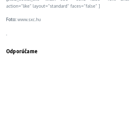
action=“like“ layout=“standard“ faces=“false“ ]
Foto:
www.sxc.hu
Odporúčame