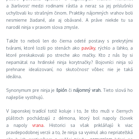
a žiarlivosť medzi rodinami rástla a neraz sa jej príslušníci
uchyľovali ku strašným činom. Praktiky nájomných vrahov boli
nesmierne žiadané, ale aj obávané. A práve niekde tu sa
narodil ninja v pravom slova zmysle.
Takže to neboli len do čierna odeté postavy s prekrytými
tvárami, ktoré lozili po stenách ako
pavúky
, rýchlo a ľahko, a
ktoré preskakovali po streche ako mačky. Kto z nás by si
nepamätal na hrdinské ninja korytnačky? Bojovníci ninja sú
prehnane idealizovaní, no skutočnosť vôbec nie je taká
ideálna.
Synonymum pre ninja je
špión
či
nájomný vrah
. Tieto slová ho
najlepšie vystihujú.
V Japonskej tradícií totiž koluje i to, že títo muži v čiernych
plášťoch pochádzajú z démona, ktorý bol napoly človek
a napoly
vrana
. Historici sa však prikláňajú k viac
pravdepodobnej verzii a to, že ninja sa vyvinul ako nepriateľská