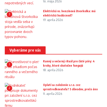
16. mája 2026
Elektrická vs. benzínová štvorkolka: má
3
elektrická budúcnosť?
19. apríla 2026
Vyberáme pre vás
Ranný a večerný rituál pre čisté póry: 4
1
kroky, ktoré skutočne fungujú
18. apríla 2026
Oplatí sa založenie s.r.o. cez
2
sprostredkovateľa? 5 dôvodov, prečo áno
11. apríla 2026