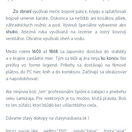
Zo zbraní
využívali meče, bojové palice, kopiju a uplatňovali
bojové umenie karate. Dokonca sa neštítili ani kosákov, píliek,
záhradníckych nožníc a pod. Vyvinuli špeciálne vybavenie ako
shuko
, železná ruka využívaná na lezenie a ostrý kovový
ventilátor. Obratne využívali oheň a vodu.
Medzi rokmi
1603
až
1868
sa Japonsko dostáva do stability
a v krajine zavládne mier. Tým sa blíži aj éra ninja
ku koncu
. No
prežíva vo forme legiend. Príbehy sa dostávajú na filmové
plátno, do PC hier, kníh a do komiksov. Začínajú sa idealizovať
a napodobňovať.
Ale ninjovia boli „len“ profesionálni špióni a zabijaci v priebehu
veku samuraja. Pre niektorých je to, možno, krutá pravda. Boli
to len zúfalci, ktorí blúdili bez ušľachtilého cieľa.
Dávame zľavy dokopy na zlavynasbavia.sk !
[plulz_social_like width=“350″ send=“false“ font=“arial“