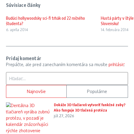
Súvisiace články
Budúci hollywoodsky sci-fi trhák od 22 ročného
Hustá párty v štýl
študenta?
Slovensku!
6. apríla 2014
14. februára 2014
Pridaj komentár
Prepáčte, ale pred zanechaním komentára sa musíte
prihlásiť
.
Hľadať:
Najnovšie
Populárne
Dokáže 3D tlačiareň vytvoriť funkčné zuby?
Ako funguje 3D tlačená protéza
júl 27, 2026