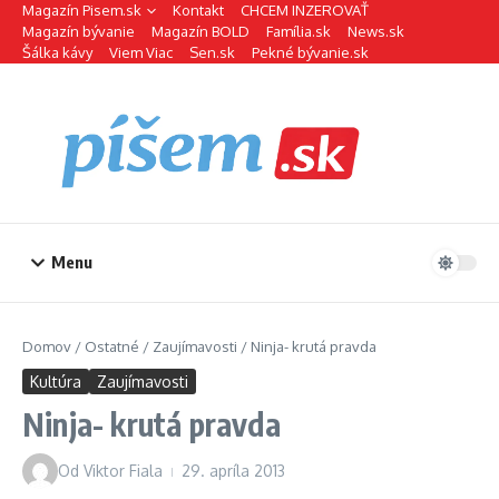
Preskočiť na obsah
Magazín Pisem.sk
Kontakt
CHCEM INZEROVAŤ
Magazín bývanie
Magazín BOLD
Família.sk
News.sk
Šálka kávy
Viem Viac
Sen.sk
Pekné bývanie.sk
Menu
Domov
/
Ostatné
/
Zaujímavosti
/
Ninja- krutá pravda
Kultúra
Zaujímavosti
Ninja- krutá pravda
Od
Viktor Fiala
29. apríla 2013