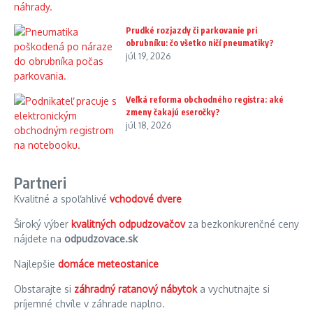
Prudké rozjazdy či parkovanie pri
obrubníku: čo všetko ničí pneumatiky?
júl 19, 2026
Veľká reforma obchodného registra: aké
zmeny čakajú eseročky?
júl 18, 2026
Partneri
Kvalitné a spoľahlivé
vchodové dvere
Široký výber
kvalitných odpudzovačov
za bezkonkurenčné ceny
nájdete na
odpudzovace.sk
Najlepšie
domáce meteostanice
Obstarajte si
záhradný ratanový nábytok
a vychutnajte si
príjemné chvíle v záhrade naplno.