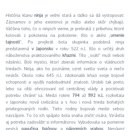
História klanu
ninja
je veľmi stará a ťažko sa dá vystopovať.
Záznamov o jeho existencii je málo alebo skôr chýbajú.
Väčšina toho, čo o ninjoch vieme, je prebratá z príbehov, ktoré
kolovali z pokolenia na pokolenie. Išlo o akési „
umenie
tajnosti
“. Po prvýkrát bola skupinka podobná ninja
predstavená
v Japonsku
v roku 522 n.l. Išlo o určitý druh
náboženstva praktizovaného
kňazmi
. Títo „svätí“ muži neboli
násilníci. Boli mystici, ktorí zbierali informácie o vládnucich
triedach. Ninja, ako ho poznáme, uzrel svetlo sveta o niečo
neskôr.
Okolo roku 645 n.l. zdokonalili kňazi svoje bojové
schopnosti a využili nadobudnuté znalosti. Urobili tak preto,
lebo sa cítili ohrozovaní od centrálnej vlády a pociťovali
potrebu chrániť sa. Medzi rokmi
794
až
1192 n.l.
rozkvitala
v Japonsku nová civilizácia a s ňou i nová trieda bohatých
privilegovaných rodín. Tieto rodiny bojovali medzi sebou
navzájom. To čo ich spájalo bola snaha zničiť cisára. Vzrástla
aj potreba zadovážiť si informátorov. Vybudovala sa pomerne
pestrá
pavučina špiónov
a
nájomných vrahov
. Nenávisť