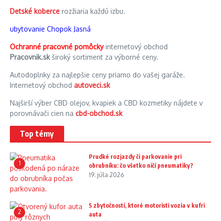
Detské koberce
rozžiaria každú izbu.
ubytovanie Chopok Jasná
Ochranné pracovné pomôcky
internetový obchod
Pracovnik.sk
široký sortiment za výborné ceny.
Autodoplnky za najlepšie ceny priamo do vašej garáže.
Internetový obchod
autoveci.sk
Najširší výber CBD olejov, kvapiek a CBD kozmetiky nájdete v
porovnávači cien na
cbd-obchod.sk
Top témy
Prudké rozjazdy či parkovanie pri
1
obrubníku: čo všetko ničí pneumatiky?
19. júla 2026
5 zbytočností, ktoré motoristi vozia v kufri
2
auta