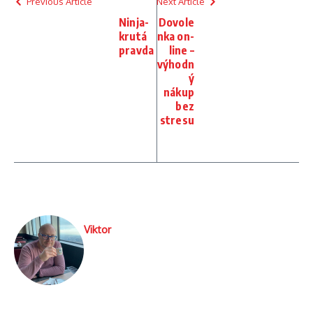
Previous Article
Next Article
Ninja-
Dovole
krutá
nka on-
pravda
line –
výhodn
ý
nákup
bez
stresu
Viktor