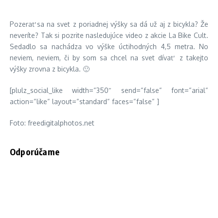
Pozerať sa na svet z poriadnej výšky sa dá už aj z bicykla? Že
neveríte? Tak si pozrite nasledujúce video z akcie La Bike Cult.
Sedadlo sa nachádza vo výške úctihodných 4,5 metra. No
neviem, neviem, či by som sa chcel na svet dívať z takejto
výšky zrovna z bicykla
. 🙂
[plulz_social_like width=“350″ send=“false“ font=“arial“
action=“like“ layout=“standard“ faces=“false“ ]
Foto: freedigitalphotos.net
Odporúčame