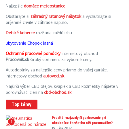
Najlepšie
domáce meteostanice
Obstarajte si
záhradný ratanový nábytok
a vychutnajte si
príjemné chvíle v záhrade naplno.
Detské koberce
rozžiaria každú izbu.
ubytovanie Chopok Jasná
Ochranné pracovné pomôcky
internetový obchod
Pracovnik.sk
široký sortiment za výborné ceny.
Autodoplnky za najlepšie ceny priamo do vašej garáže.
Internetový obchod
autoveci.sk
Najširší výber CBD olejov, kvapiek a CBD kozmetiky nájdete v
porovnávači cien na
cbd-obchod.sk
Top témy
Prudké rozjazdy či parkovanie pri
1
obrubníku: čo všetko ničí pneumatiky?
19. júla 2026