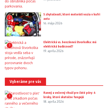
5 zbytočností, ktoré motoristi vozia v kufri
2
auta
16. mája 2026
Elektrická vs. benzínová štvorkolka: má
3
elektrická budúcnosť?
19. apríla 2026
Vyberáme pre vás
Ranný a večerný rituál pre čisté póry: 4
1
kroky, ktoré skutočne fungujú
18. apríla 2026