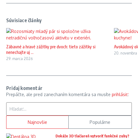
Súvisiace články
Zábavné a hravé zážitky pre dvoch: tieto zážitky si
Avokádový ole
nenechajte uj ...
20. novembra
29. marca 2026
Pridaj komentár
Prepáčte, ale pred zanechaním komentára sa musíte
prihlásiť
.
Hľadať:
Najnovšie
Populárne
Dokáže 3D tlačiareň vytvoriť funkčné zuby?