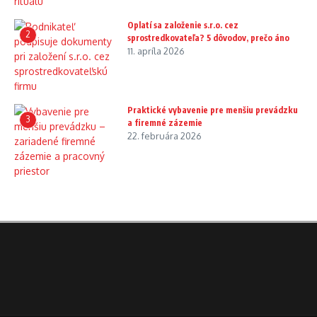
Oplatí sa založenie s.r.o. cez
2
sprostredkovateľa? 5 dôvodov, prečo áno
11. apríla 2026
Praktické vybavenie pre menšiu prevádzku
3
a firemné zázemie
22. februára 2026