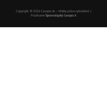
Copyright: © 2026 Casopis.sk – Všetky práva vyhradené. |
Používame
Spravodajský časopis X