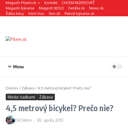
Preskočiť na obsah
Magazín Pisem.sk
Kontakt
CHCEM INZEROVAŤ
Magazín bývanie
Magazín BOLD
Família.sk
News.sk
Šálka kávy
Viem Viac
Sen.sk
Pekné bývanie.sk
Menu
Domov
/
Zábava
/
4,5 metrový bicykel? Prečo nie?
Medzi riadkami
Zábava
4,5 metrový bicykel? Prečo nie?
Od
Viktor
30. apríla 2013