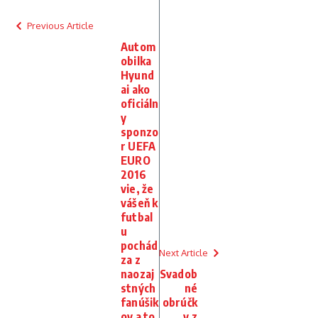
Previous Article
Autom
obilka
Hyund
ai ako
oficiáln
y
sponzo
r UEFA
EURO
2016
vie, že
vášeň k
futbal
u
pochád
Next Article
za z
naozaj
Svadob
stných
né
fanúšik
obrúčk
ov a to
y z