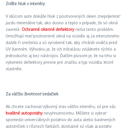
Znížte hluk v interiéry
V idúcom aute dokáže hluk z pootvorených okien znepríjemniť
jazdu minimálne tak, ako dusno a teplo v prípade, že sú okná
zavreté.
Ochranné okenné deflektory
riešia tento problém.
Umožňujú mať pootvorené okná na vozidle aj za intenzívneho
dažďa či sneženia a sú vyrobené tak, aby chránili vodiča pred
UV žiarením. Výhodou je, že ich inštaláciu zvládnete rýchlo a
jednoducho aj bez nástrojov. Ďalším plusom je, že na trhu si
vyberiete deflektory presne pre značku a typ vozidla, ktoré
vlastníte.
Za väčšiu životnosť sedač
iek
Ak chcete zachovať výborný stav vášho interiéru, sú pre vás
kvalitné autopoťahy
nevyhnutnosťou. Môžete si vybrať
spomedzi univerzálnych poťahov do auta alebo bavlnených
autotričiek v rôznych farbách, dostupné sú však aj poťahy