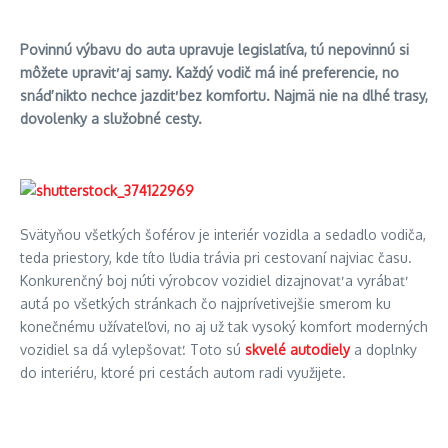
Povinnú výbavu do auta upravuje legislatíva, tú nepovinnú si
môžete upraviť aj samy. Každý vodič má iné
preferencie, no
sn
áď nikto nechce jazdiť bez komfortu. Najmä nie na dlhé trasy,
dovolenky a služobné cesty.
Svätyňou všetkých šoférov je interiér vozidla a sedadlo vodiča,
teda priestory, kde títo ľudia trávia pri cestovaní najviac času.
Konkurenčný boj núti výrobcov vozidiel dizajnovať a vyrábať
autá po všetkých stránkach čo najprívetivejšie smerom ku
konečnému užívateľovi, no aj už tak vysoký komfort moderných
vozidiel sa dá vylepšovať. Toto sú
skvelé autodiely
a doplnky
do interiéru, ktoré pri cestách autom radi využijete.