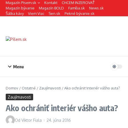
Preskočiť na obsah
Magazín Pisem.sk
Kontakt
CHCEM INZEROVAŤ
Magazín bývanie
Magazín BOLD
Família.sk
News.sk
Šálka kávy
Viem Viac
Sen.sk
Pekné bývanie.sk
Menu
Domov
/
Ostatné
/
Zaujímavosti
/
Ako ochrániť interiér vášho auta?
Zaujímavosti
Ako ochrániť interiér vášho auta?
Od
Viktor Fiala
24. júna 2016