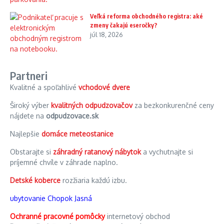
Veľká reforma obchodného registra: aké
zmeny čakajú eseročky?
júl 18, 2026
Partneri
Kvalitné a spoľahlivé
vchodové dvere
Široký výber
kvalitných odpudzovačov
za bezkonkurenčné ceny
nájdete na
odpudzovace.sk
Najlepšie
domáce meteostanice
Obstarajte si
záhradný ratanový nábytok
a vychutnajte si
príjemné chvíle v záhrade naplno.
Detské koberce
rozžiaria každú izbu.
ubytovanie Chopok Jasná
Ochranné pracovné pomôcky
internetový obchod