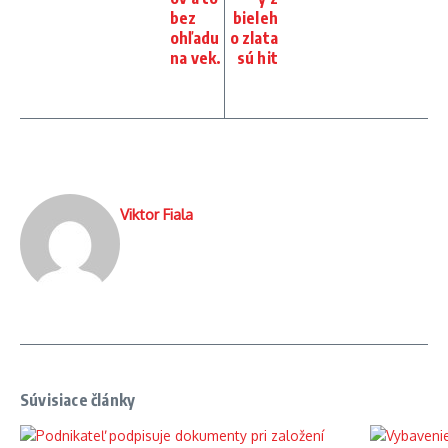
bez
bieleh
ohľadu
o zlata
na vek.
sú hit
Viktor Fiala
Súvisiace články