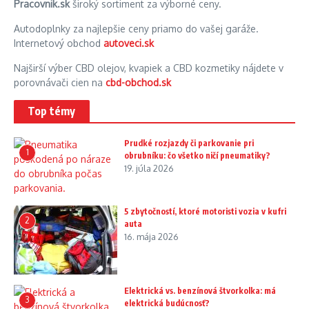
Pracovnik.sk
široký sortiment za výborné ceny.
Autodoplnky za najlepšie ceny priamo do vašej garáže.
Internetový obchod
autoveci.sk
Najširší výber CBD olejov, kvapiek a CBD kozmetiky nájdete v
porovnávači cien na
cbd-obchod.sk
Top témy
Prudké rozjazdy či parkovanie pri
1
obrubníku: čo všetko ničí pneumatiky?
19. júla 2026
5 zbytočností, ktoré motoristi vozia v kufri
2
auta
16. mája 2026
Elektrická vs. benzínová štvorkolka: má
3
elektrická budúcnosť?