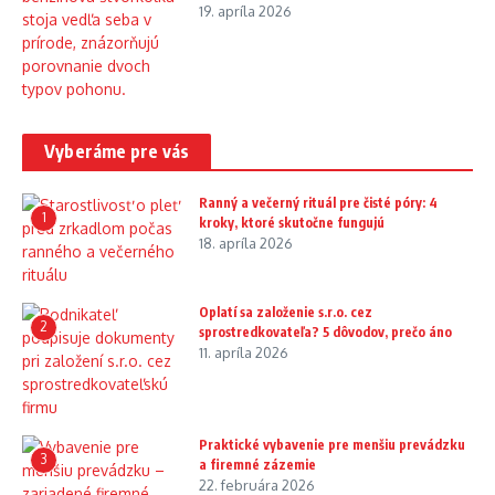
19. apríla 2026
Vyberáme pre vás
Ranný a večerný rituál pre čisté póry: 4
1
kroky, ktoré skutočne fungujú
18. apríla 2026
Oplatí sa založenie s.r.o. cez
2
sprostredkovateľa? 5 dôvodov, prečo áno
11. apríla 2026
Praktické vybavenie pre menšiu prevádzku
3
a firemné zázemie
22. februára 2026