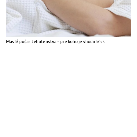
Masáž počas tehotenstva – pre koho je vhodná?.sk