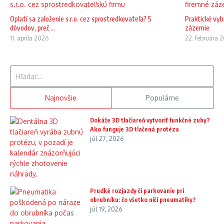
Oplatí sa založenie s.r.o. cez sprostredkovateľa? 5
Praktické vyb
dôvodov, preč ...
zázemie
11. apríla 2026
22. februára 
Hľadať:
Najnovšie
Populárne
Dokáže 3D tlačiareň vytvoriť funkčné zuby?
Ako funguje 3D tlačená protéza
júl 27, 2026
Prudké rozjazdy či parkovanie pri
obrubníku: čo všetko ničí pneumatiky?
júl 19, 2026