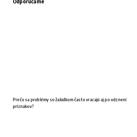
Odporúčame
Prečo sa problémy so žalúdkom často vracajú aj po odznení
príznakov?