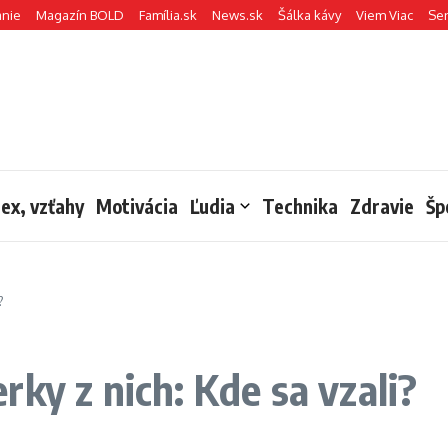
anie
Magazín BOLD
Família.sk
News.sk
Šálka kávy
Viem Viac
Se
sex, vzťahy
Motivácia
Ľudia
Technika
Zdravie
Šp
?
ky z nich: Kde sa vzali?