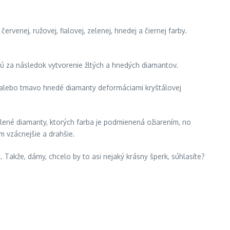
rvenej, ružovej, fialovej, zelenej, hnedej a čiernej farby.
ajú za následok vytvorenie žltých a hnedých diamantov.
né alebo tmavo hnedé diamanty deformáciami kryštálovej
 zelené diamanty, ktorých farba je podmienená ožiarením, no
m vzácnejšie a drahšie.
 Takže, dámy, chcelo by to asi nejaký krásny šperk, súhlasíte?