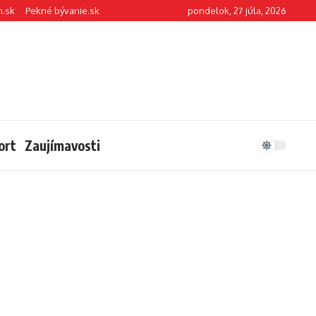
n.sk
Pekné bývanie.sk
pondelok, 27 júla, 2026
ort
Zaujímavosti