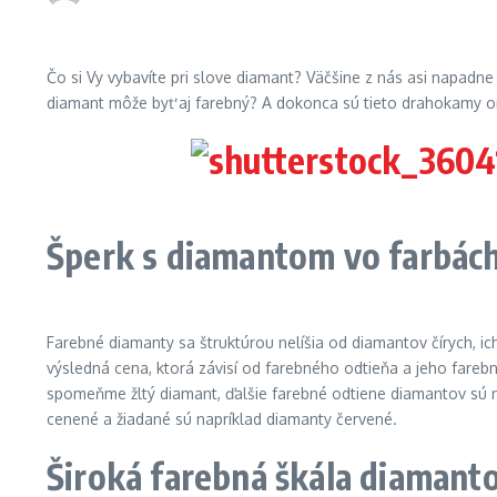
Čo si Vy vybavíte pri slove diamant? Väčšine z nás asi napadn
diamant môže byť aj farebný? A dokonca sú tieto drahokamy o
Šperk s diamantom vo farbác
Farebné diamanty sa štruktúrou nelíšia od diamantov čírych, ic
výsledná cena, ktorá závisí od farebného odtieňa a jeho farebn
spomeňme žltý diamant, ďalšie farebné odtiene diamantov sú nat
cenené a žiadané sú napríklad diamanty červené.
Široká farebná škála diamant