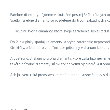
Farebné diamanty nájdeme v skutočne pestrej škále rôznych odtieňo
Všetky farebné diamanty sú rozdelené do troch základných skup
skupinu tvoria diamanty, ktoré svoje zafarbenie získali z d
Do 2. skupinky spadajú diamanty, ktorých zafarbenie nepochádz
štruktúry, prípadne to zapríčinil bór prítomný v drahom kameni
A poslednú, 3. skupinu tvoria diamanty, ktoré zafarbilo nevieme
takéto prírodné diamanty sú skutočne veľmi ojedinelé. Asi ted
Ach jaj, veru taká predstava, mať nádherné luxusné šperky s di