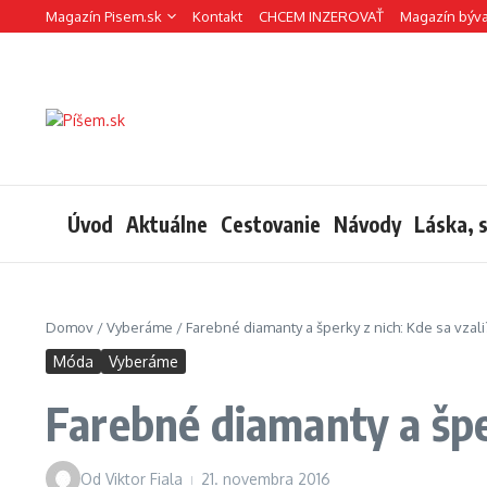
Preskočiť na obsah
Magazín Pisem.sk
Kontakt
CHCEM INZEROVAŤ
Magazín býv
Úvod
Aktuálne
Cestovanie
Návody
Láska, 
Domov
/
Vyberáme
/
Farebné diamanty a šperky z nich: Kde sa vzali
Móda
Vyberáme
Farebné diamanty a šper
Od
Viktor Fiala
21. novembra 2016