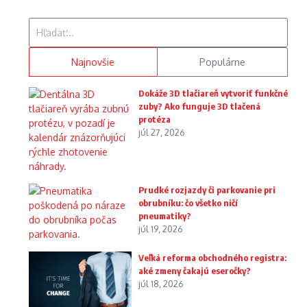
Hľadať:
Najnovšie
Populárne
Dokáže 3D tlačiareň vytvoriť funkčné
zuby? Ako funguje 3D tlačená
protéza
júl 27, 2026
Prudké rozjazdy či parkovanie pri
obrubníku: čo všetko ničí
pneumatiky?
júl 19, 2026
Veľká reforma obchodného registra:
aké zmeny čakajú eseročky?
júl 18, 2026