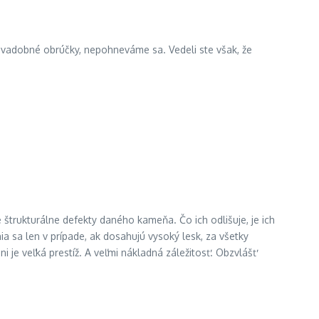
 svadobné obrúčky, nepohneváme sa. Vedeli ste však, že
 štrukturálne defekty daného kameňa. Čo ich odlišuje, je ich
a sa len v prípade, ak dosahujú vysoký lesk, za všetky
 je veľká prestíž. A veľmi nákladná záležitosť. Obzvlášť