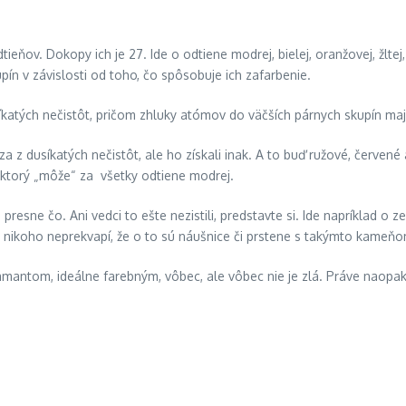
v. Dokopy ich je 27. Ide o odtiene modrej, bielej, oranžovej, žltej, če
ín v závislosti od toho, čo spôsobuje ich zafarbenie.
usíkatých nečistôt, pričom zhluky atómov do väčších párnych skupín m
a z dusíkatých nečistôt, ale ho získali inak. A to buď ružové, červe
, ktorý „môže“ za všetky odtiene modrej.
 presne čo. Ani vedci to ešte nezistili, predstavte si. Ide napríklad o
a nikoho neprekvapí, že o to sú náušnice či prstene s takýmto kameňo
amantom, ideálne farebným, vôbec, ale vôbec nie je zlá. Práve naopak.