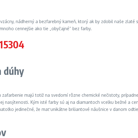
e vzácny, nádherný a bezfarebný kameň, ktorý ak by zdobil naše zlaté
mnoho cennejšie ako tie „obyčajné“ bez farby.
h dúhy
h zafarbenie majú totiž na svedomí rôzne chemické nečistoty, prípadne
ej nasýtenosti. Kým isté farby sú aj na diamantoch vcelku bežné a ceni
oľko jedinečné, že mať unikátne briliantové náušnice v danom odtieni
ov