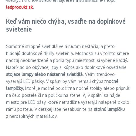
všetkých druhov svietidiel nájdete na stránkach e-shopu
ledprodukt.sk
.
Keď vám niečo chýba, vsaďte na doplnkové
svietenie
Samotné stropné svietidlá veľa ľuďom nestačia, a preto
hľadajú doplnkové druhy svietenia. Možnosti sú v tomto smere
naozaj neobmedzené a podľa typu miestnosti si vyberie každý.
Napríklad do obývacej izby si kúpte ako doplnkové osvetlenie
stojace lampy alebo nástenné svietidlá
. Veľmi trendovo
vyzerajú LED pásiky. V spálni by vám nemali chýbať
nočné
lampičky
, ktoré je možné položiť na nočné stolíky alebo pripnúť
na čelo postele či na poličku na stene. Aj v spálni sa nájde
miesto pre LED pásy, ktoré netradične vyzerajú nalepené okolo
rámu postele. V detskej izbe nezabudnite na
stolnú lampičku
z nerozbitných materiálov.