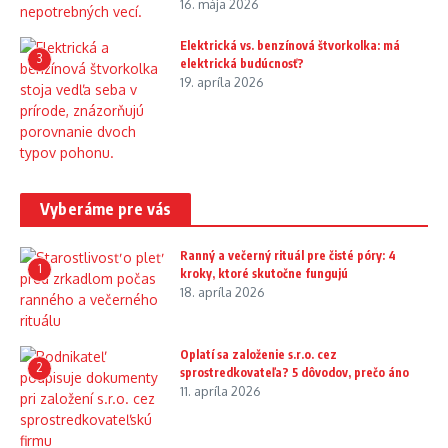
16. mája 2026
Elektrická vs. benzínová štvorkolka: má
3
elektrická budúcnosť?
19. apríla 2026
Vyberáme pre vás
Ranný a večerný rituál pre čisté póry: 4
1
kroky, ktoré skutočne fungujú
18. apríla 2026
Oplatí sa založenie s.r.o. cez
2
sprostredkovateľa? 5 dôvodov, prečo áno
11. apríla 2026