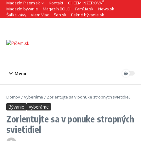
Preskočiť na obsah
Magazín Pisem.sk
Kontakt
CHCEM INZEROVAŤ
Magazín bývanie
Magazín BOLD
Família.sk
News.sk
Šálka kávy
Viem Viac
Sen.sk
Pekné bývanie.sk
Menu
Domov
/
Vyberáme
/
Zorientujte sa v ponuke stropných svietidiel
Bývanie
Vyberáme
Zorientujte sa v ponuke stropných
svietidiel