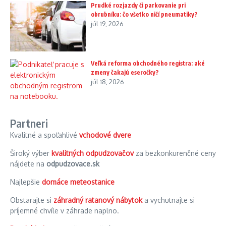
Prudké rozjazdy či parkovanie pri
obrubníku: čo všetko ničí pneumatiky?
júl 19, 2026
Veľká reforma obchodného registra: aké
zmeny čakajú eseročky?
júl 18, 2026
Partneri
Kvalitné a spoľahlivé
vchodové dvere
Široký výber
kvalitných odpudzovačov
za bezkonkurenčné ceny
nájdete na
odpudzovace.sk
Najlepšie
domáce meteostanice
Obstarajte si
záhradný ratanový nábytok
a vychutnajte si
príjemné chvíle v záhrade naplno.