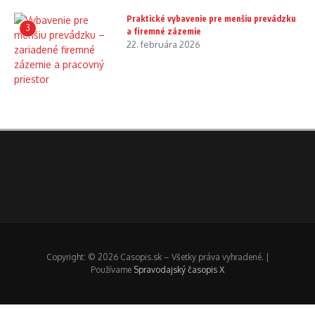
Praktické vybavenie pre menšiu prevádzku
3
a firemné zázemie
22. februára 2026
Copyright: © 2026 Casopis.sk – Všetky práva vyhradené. |
Používame
Spravodajský časopis X