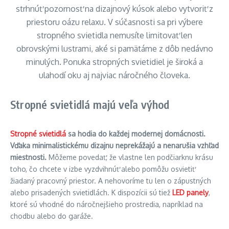
strhnúť pozornosť na dizajnový kúsok alebo vytvoriť z
priestoru oázu relaxu. V súčasnosti sa pri výbere
stropného svietidla nemusíte limitovať len
obrovskými lustrami, aké si pamätáme z dôb nedávno
minulých. Ponuka stropných svietidiel je široká a
ulahodí oku aj najviac náročného človeka.
Stropné svietidlá majú veľa výhod
Stropné svietidlá
sa hodia do každej modernej domácnosti.
Vďaka minimalistickému dizajnu neprekážajú a nenarušia vzhľad
miestnosti.
Môžeme povedať, že vlastne len podčiarknu krásu
toho, čo chcete v izbe vyzdvihnúť alebo pomôžu osvietiť
žiadaný pracovný priestor. A nehovoríme tu len o zápustných
alebo prisadených svietidlách. K dispozícii sú tiež
LED panely
,
ktoré sú vhodné do náročnejšieho prostredia, napríklad na
chodbu alebo do garáže.