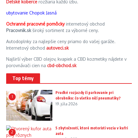
Detské koberce
rozžiaria každú izbu.
ubytovanie Chopok Jasná
Ochranné pracovné pomôcky
internetový obchod
Pracovnik.sk
široký sortiment za výborné ceny.
Autodoplnky za najlepšie ceny priamo do vašej garáže.
Internetový obchod
autoveci.sk
Najširší výber CBD olejov, kvapiek a CBD kozmetiky nájdete v
porovnávači cien na
cbd-obchod.sk
Top témy
Prudké rozjazdy či parkovanie pri
1
obrubníku: čo všetko ničí pneumatiky?
19. júla 2026
5 zbytočností, ktoré motoristi vozia v kufri
2
auta