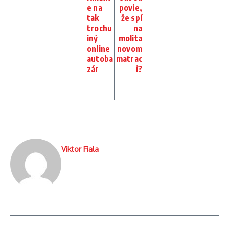
e na
povie,
tak
že spí
trochu
na
iný
molita
online
novom
autoba
matrac
zár
i?
Viktor Fiala