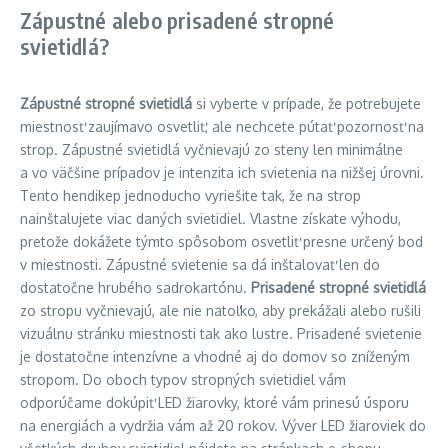
Zápustné alebo prisadené stropné
svietidlá?
Zápustné stropné svietidlá
si vyberte v prípade, že potrebujete
miestnosť zaujímavo osvetliť, ale nechcete pútať pozornosť na
strop. Zápustné svietidlá vyčnievajú zo steny len minimálne
a vo väčšine prípadov je intenzita ich svietenia na nižšej úrovni.
Tento hendikep jednoducho vyriešite tak, že na strop
nainštalujete viac daných svietidiel. Vlastne získate výhodu,
pretože dokážete týmto spôsobom osvetliť presne určený bod
v miestnosti. Zápustné svietenie sa dá inštalovať len do
dostatočne hrubého sadrokartónu.
Prisadené stropné svietidlá
zo stropu vyčnievajú, ale nie natoľko, aby prekážali alebo rušili
vizuálnu stránku miestnosti tak ako lustre. Prisadené svietenie
je dostatočne intenzívne a vhodné aj do domov so zníženým
stropom. Do oboch typov stropných svietidiel vám
odporúčame dokúpiť LED žiarovky, ktoré vám prinesú úsporu
na energiách a vydržia vám až 20 rokov. Výver LED žiaroviek do