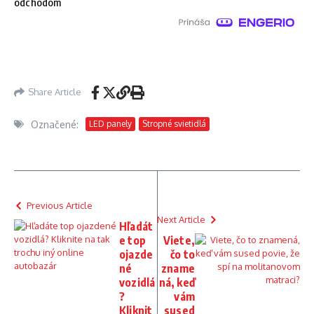
odchodom
Share Article
Označené:
LED panely
Stropné svietidlá
Previous Article
Next Article
Hľadát
e top
Viete,
ojazde
čo to
né
zname
vozidlá
ná, keď
?
vám
Kliknit
sused