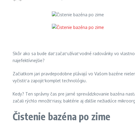
Skôr ako sa bude dať začať užívať vodné radovánky vo vlastno
najefektívnejšie?
Začiatkom jari pravdepodobne plávajú vo Vašom bazéne nielen 
vyčistiť a zapojiť komplet technológiu.
Kedy? Ten správny čas pre jarné sprevádzkovanie bazéna nastáv
začali rýchlo množiť riasy, baktérie aj ďalšie nežiadúce mikr
Čistenie bazéna po zime