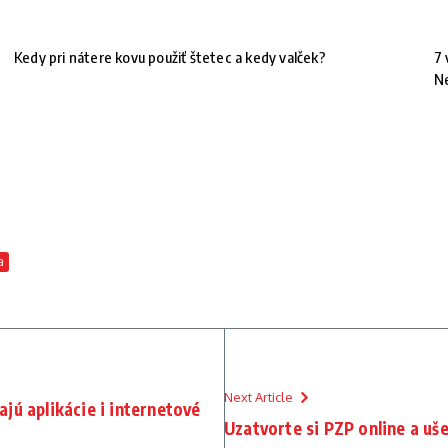
Kedy pri nátere kovu použiť štetec a kedy valček?
7 
N
a
Next Article
jú aplikácie i internetové
Uzatvorte si PZP online a ušet