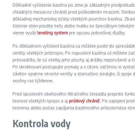
Dôkladné vyčistenie bazéna po zime je základným predpokladom
chladných mesiacov chránili pred poškodením mrazom. Sieťkou s 
dôkladnej mechanickej očisty všetkých povrchov bazéna. Zbavít
čistenie stien použite kefu alebo hubku so špeciálnym tekut
vieme využiť
leveling system
pre opravu jednotlivej dlažby.
Po dôkladnom vyčistení bazéna sa môžete pustiť do sprevádzkov
ventily všetkých prístrojov. Po napustení bazéna už môžete z
presvedčíte, že sú všetky jeho plochy aj drážky neporušené a či
Pri skrutkovaní postupujte pomaly a s citom, väčšinou si vystač
závitov opatrne otvorte ventily a starostlivo sledujte, či spoje
sezóny raz týždenne.
Pred spustením obehového filtračného čerpadla prepnite funkciu 
tesnosť všetkých spojov a aj
prúdový chránič
. Po zapojení prot
tesnenia alebo počas zapájania bazénového príslušenstva stret
Kontrola vody