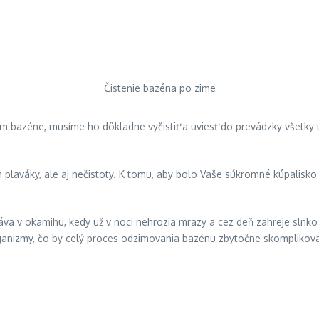
Čistenie bazéna po zime
m bazéne, musíme ho dôkladne vyčistiť a uviesť do prevádzky všetky 
plaváky, ale aj nečistoty. K tomu, aby bolo Vaše súkromné kúpalisko
a v okamihu, kedy už v noci nehrozia mrazy a cez deň zahreje slnko vo
oorganizmy, čo by celý proces odzimovania bazénu zbytočne skomplikov