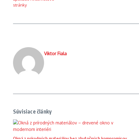
Viktor Fiala
Súvisiace články
Okná z prírodných materiálov bez zbytočných kompromisov