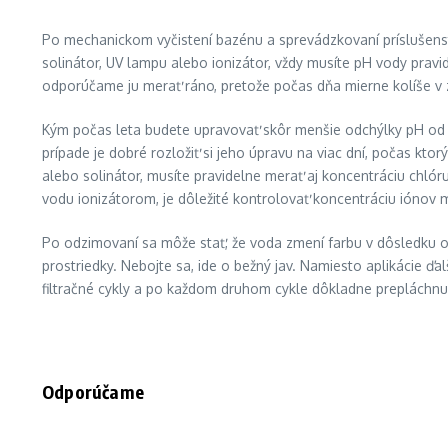
Po mechanickom vyčistení bazénu a sprevádzkovaní príslušenstv
solinátor, UV lampu alebo ionizátor, vždy musíte pH vody pra
odporúčame ju merať ráno, pretože počas dňa mierne kolíše v z
Kým počas leta budete upravovať skôr menšie odchýlky pH od i
prípade je dobré rozložiť si jeho úpravu na viac dní, počas kt
alebo solinátor, musíte pravidelne merať aj koncentráciu chlóru
vodu ionizátorom, je dôležité kontrolovať koncentráciu iónov m
Po odzimovaní sa môže stať, že voda zmení farbu v dôsledku 
prostriedky. Nebojte sa, ide o bežný jav. Namiesto aplikácie ď
filtračné cykly a po každom druhom cykle dôkladne prepláchnu
Odporúčame