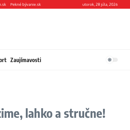
n.sk
Pekné bývanie.sk
utorok, 28 júla, 2026
ort
Zaujímavosti
zime, lahko a stručne!