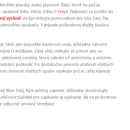
stráňte plaváky alebo plastové fľaše, ktoré ho počas
adané lístie, ihličie, trávu či
hmyz
. Nakoniec sa pustite do
vý vysávač
vie byť dobrým pomocníkom pre túto časť. Na
bazénovému vysávaču. V prípade poškodenej dlažby bazéna
rúd. Skôr ako dopustíte bazénovú vodu, dôkladne zatvorte
enými O-krúžkami. Závit vždy uťahujte až potom ako sa
ilikónovej vazelíny, ktorá zabráni ich pretočeniu a zničeniu.
ávit nadobro poškodiť. Po dostatočne pevnom utiahnutí všetkých
ntrolu tesnosti všetkých spojov opakujte počas celej kúpacej
ý filter čistý. Kým prístroj zapnete, dôkladne skontrolujte
kčnosť tlačidiel pre zapínanie aj vypínanie. Ak sa pri kontrole
e odborné servisné stredisko.