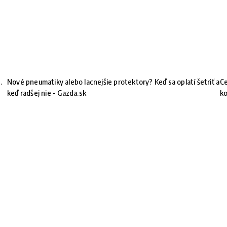
.
Nové pneumatiky alebo lacnejšie protektory? Keď sa oplatí šetriť a
Ce
keď radšej nie - Gazda.sk
ko