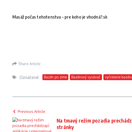
Masáž počas tehotenstva – pre koho je vhodná?.sk
Share Article
Označené:
Bazén po zime
Bazénový vysávač
vyčistenie bazén
Previous Article
Na tmavý režim pozadia prechádza
stránky