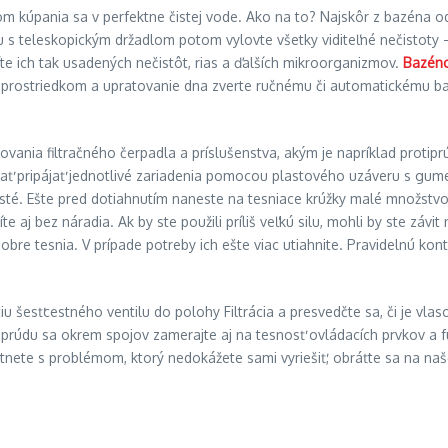
 kúpania sa v perfektne čistej vode. Ako na to? Najskôr z bazéna od
teleskopickým držadlom potom vylovte všetky viditeľné nečistoty – op
e ich tak usadených nečistôt, rias a ďalších mikroorganizmov.
Bazéno
ým prostriedkom a upratovanie dna zverte ručnému či automatickému 
ania filtračného čerpadla a príslušenstva, akým je napríklad protip
ačať pripájať jednotlivé zariadenia pomocou plastového uzáveru s gum
sté. Ešte pred dotiahnutím naneste na tesniace krúžky malé množstvo s
íte aj bez náradia. Ak by ste použili príliš veľkú silu, mohli by ste z
 dobre tesnia. V prípade potreby ich ešte viac utiahnite. Pravidelnú ko
šesťcestného ventilu do polohy Filtrácia a presvedčte sa, či je vlasov
iprúdu sa okrem spojov zamerajte aj na tesnosť ovládacích prvkov a fun
nete s problémom, ktorý nedokážete sami vyriešiť, obráťte sa na naš