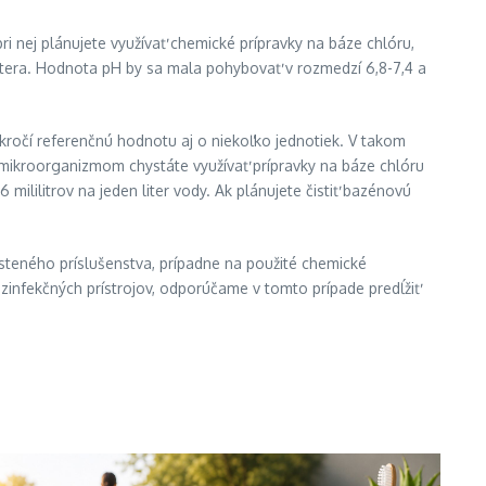
i nej plánujete využívať chemické prípravky na báze chlóru,
stera. Hodnota pH by sa mala pohybovať v rozmedzí 6,8-7,4 a
ročí referenčnú hodnotu aj o niekoľko jednotiek. V takom
ti mikroorganizmom chystáte využívať prípravky na báze chlóru
mililitrov na jeden liter vody. Ak plánujete čistiť bazénovú
teného príslušenstva, prípadne na použité chemické
ezinfekčných prístrojov, odporúčame v tomto prípade predĺžiť