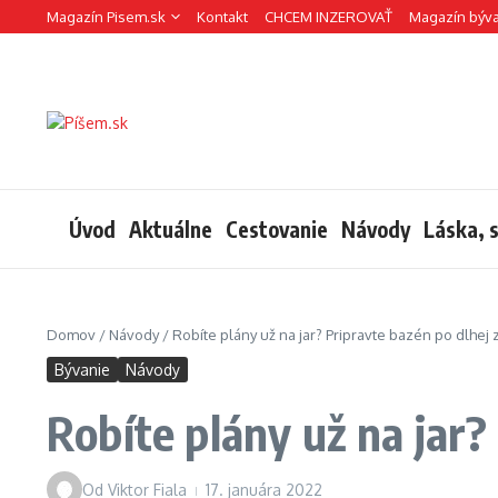
Preskočiť na obsah
Magazín Pisem.sk
Kontakt
CHCEM INZEROVAŤ
Magazín býv
Úvod
Aktuálne
Cestovanie
Návody
Láska, 
Domov
/
Návody
/
Robíte plány už na jar? Pripravte bazén po dlhej 
Bývanie
Návody
Robíte plány už na jar?
Od
Viktor Fiala
17. januára 2022