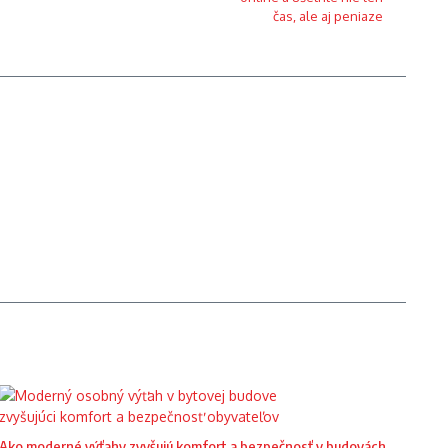
Ako moderné výťahy zvyšujú komfort a bezpečnosť v budovách