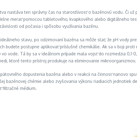
a nastáva ten správny čas na starostlivosť o bazénovú vodu. Či už pr
videlne merať pomocou tabletového, kvapkového alebo digitálneho te
ávislosti od počasia i spôsobu využívania bazénu.
deálneho stavu, po odzimovaní bazéna sa môže stať, že pH vody prek
orých budete postupne aplikovať príslušné chemikálie. Ak sa v boji pro
 vo vode. Tá by sa v ideálnom prípade mala vojsť do rozmedzia 0,1-0,6 
edi, ktoré tento prístroj produkuje na eliminovanie mikroorganizmov.
opätovného dopustenia bazéna alebo v reakcii na činnosť nanovo spus
alšej bazénovej chémie alebo zvyšovania výkonu riadiacich jednotiek d
ť filtračné médium.