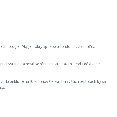
technológie. Aký je dobrý spôsob túto úlohu zvládnuť čo
 prichystané na novú sezónu, musíte bazén i vodu dôkladne
du približne na 10 stupňov Celzia. Pri vyšších teplotách by sa
alo.