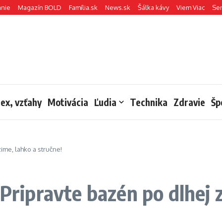
anie
Magazín BOLD
Família.sk
News.sk
Šálka kávy
Viem Viac
Se
sex, vzťahy
Motivácia
Ľudia
Technika
Zdravie
Šp
zime, lahko a stručne!
 Pripravte bazén po dlhej 