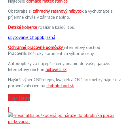
Najlepšie
domáce meteostanice
Obstarajte si
záhradný ratanový nábytok
a vychutnajte si
príjemné chvíle v záhrade naplno.
Detské koberce
rozžiaria každú izbu.
ubytovanie Chopok Jasná
Ochranné pracovné pomôcky
internetový obchod
Pracovnik.sk
široký sortiment za výborné ceny.
Autodoplnky za najlepšie ceny priamo do vašej garáže.
Internetový obchod
autoveci.sk
Najširší výber CBD olejov, kvapiek a CBD kozmetiky nájdete v
porovnávači cien na
cbd-obchod.sk
Top témy
1