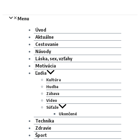
Menu
Úvod
Aktuálne
Cestovanie
Návody
Láska, sex, vzťahy
Motivácia
Ľudia
Kultúra
Hudba
Zábava
Video
Súťaže
Ukončené
Technika
Zdravie
Šport