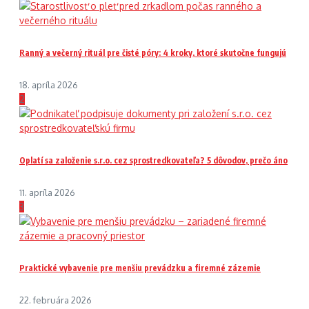
Ranný a večerný rituál pre čisté póry: 4 kroky, ktoré skutočne fungujú
18. apríla 2026
2
Oplatí sa založenie s.r.o. cez sprostredkovateľa? 5 dôvodov, prečo áno
11. apríla 2026
3
Praktické vybavenie pre menšiu prevádzku a firemné zázemie
22. februára 2026