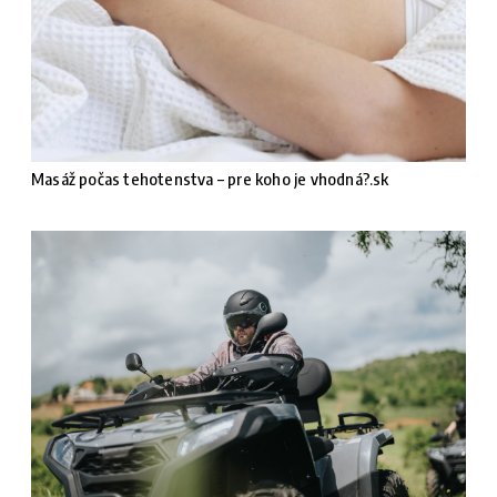
Masáž počas tehotenstva – pre koho je vhodná?.sk