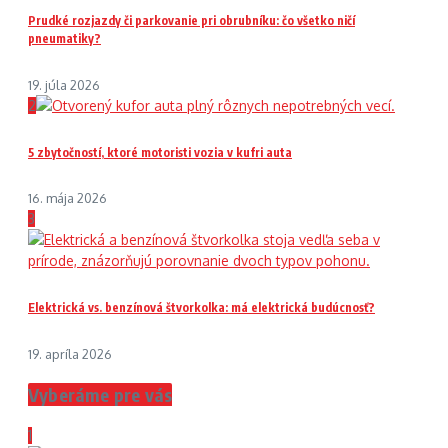
Prudké rozjazdy či parkovanie pri obrubníku: čo všetko ničí
pneumatiky?
19. júla 2026
2
5 zbytočností, ktoré motoristi vozia v kufri auta
16. mája 2026
3
Elektrická vs. benzínová štvorkolka: má elektrická budúcnosť?
19. apríla 2026
Vyberáme pre vás
1