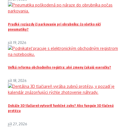
Prudké rozjazdy či parkovanie pri obrubníku: čo všetko ničí
pneumatiky?
júl 19, 2026
Veľká reforma obchodného registra: aké zmeny čakajú eseročky?
júl 18, 2026
Dokáže 3D tlačiareň vytvoriť funkčné zuby? Ako funguje 3D tlačená
protéza
júl 27, 2026