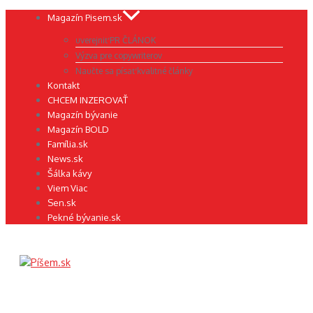
Preskočiť
Magazín Pisem.sk
na
uverejniť PR ČLÁNOK
obsah
Výzva pre copywriterov
Naučte sa písať kvalitné články
Kontakt
CHCEM INZEROVAŤ
Magazín bývanie
Magazín BOLD
Família.sk
News.sk
Šálka kávy
Viem Viac
Sen.sk
Pekné bývanie.sk