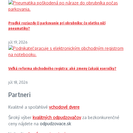
Prudké rozjazdy či parkovanie pri obrubníku: čo všetko ničí
pneumatiky?
júl 19, 2026
Veľká reforma obchodného registra: aké zmeny čakajú eseročky?
júl 18, 2026
Partneri
Kvalitné a spoľahlivé
vchodové dvere
Široký výber
kvalitných odpudzovačov
za bezkonkurenčné
ceny nájdete na
odpudzovace.sk