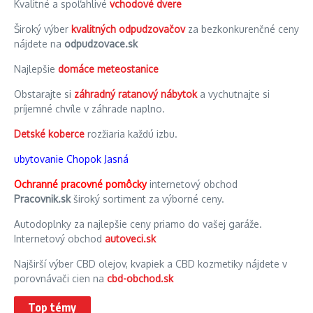
Kvalitné a spoľahlivé
vchodové dvere
Široký výber
kvalitných odpudzovačov
za bezkonkurenčné ceny
nájdete na
odpudzovace.sk
Najlepšie
domáce meteostanice
Obstarajte si
záhradný ratanový nábytok
a vychutnajte si
príjemné chvíle v záhrade naplno.
Detské koberce
rozžiaria každú izbu.
ubytovanie Chopok Jasná
Ochranné pracovné pomôcky
internetový obchod
Pracovnik.sk
široký sortiment za výborné ceny.
Autodoplnky za najlepšie ceny priamo do vašej garáže.
Internetový obchod
autoveci.sk
Najširší výber CBD olejov, kvapiek a CBD kozmetiky nájdete v
porovnávači cien na
cbd-obchod.sk
Top témy