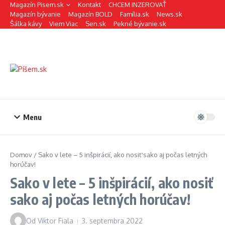
Preskočiť na obsah
Magazín Pisem.sk
Kontakt
CHCEM INZEROVAŤ
Magazín bývanie
Magazín BOLD
Família.sk
News.sk
Šálka kávy
Viem Viac
Sen.sk
Pekné bývanie.sk
Menu
Domov
/
Sako v lete – 5 inšpirácií, ako nosiť sako aj počas letných
horúčav!
Sako v lete – 5 inšpirácií, ako nosiť
sako aj počas letných horúčav!
Od
Viktor Fiala
3. septembra 2022