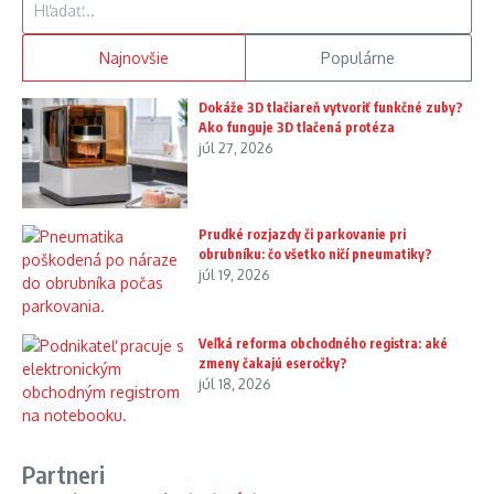
Najnovšie
Populárne
Dokáže 3D tlačiareň vytvoriť funkčné zuby?
Ako funguje 3D tlačená protéza
júl 27, 2026
Prudké rozjazdy či parkovanie pri
obrubníku: čo všetko ničí pneumatiky?
júl 19, 2026
Veľká reforma obchodného registra: aké
zmeny čakajú eseročky?
júl 18, 2026
Partneri