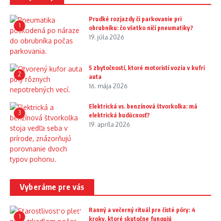
Prudké rozjazdy či parkovanie pri
1
obrubníku: čo všetko ničí pneumatiky?
19. júla 2026
5 zbytočností, ktoré motoristi vozia v kufri
2
auta
16. mája 2026
Elektrická vs. benzínová štvorkolka: má
3
elektrická budúcnosť?
19. apríla 2026
Vyberáme pre vás
Ranný a večerný rituál pre čisté póry: 4
1
kroky, ktoré skutočne fungujú