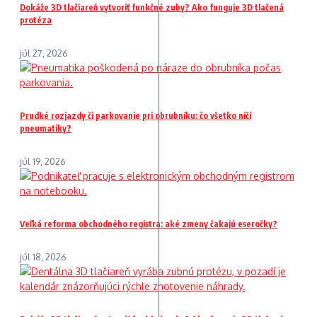
Dokáže 3D tlačiareň vytvoriť funkčné zuby? Ako funguje 3D tlačená
protéza
júl 27, 2026
Prudké rozjazdy či parkovanie pri obrubníku: čo všetko ničí
pneumatiky?
júl 19, 2026
Veľká reforma obchodného registra: aké zmeny čakajú eseročky?
júl 18, 2026