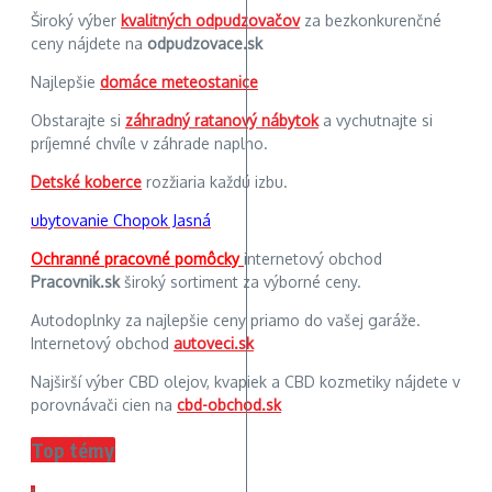
Široký výber
kvalitných odpudzovačov
za bezkonkurenčné
ceny nájdete na
odpudzovace.sk
Najlepšie
domáce meteostanice
Obstarajte si
záhradný ratanový nábytok
a vychutnajte si
príjemné chvíle v záhrade naplno.
Detské koberce
rozžiaria každú izbu.
ubytovanie Chopok Jasná
Ochranné pracovné pomôcky
internetový obchod
Pracovnik.sk
široký sortiment za výborné ceny.
Autodoplnky za najlepšie ceny priamo do vašej garáže.
Internetový obchod
autoveci.sk
Najširší výber CBD olejov, kvapiek a CBD kozmetiky nájdete v
porovnávači cien na
cbd-obchod.sk
Top témy