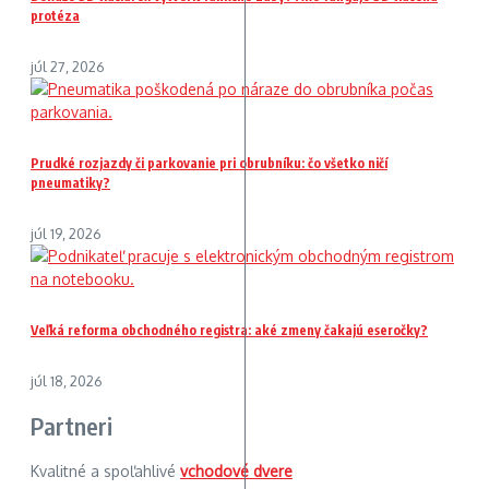
protéza
júl 27, 2026
Prudké rozjazdy či parkovanie pri obrubníku: čo všetko ničí
pneumatiky?
júl 19, 2026
Veľká reforma obchodného registra: aké zmeny čakajú eseročky?
júl 18, 2026
Partneri
Kvalitné a spoľahlivé
vchodové dvere