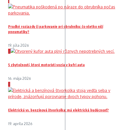
1
Prudké rozjazdy či parkovanie pri obrubníku: čo všetko ničí
pneumatiky?
19. júla 2026
2
5 zbytočností, ktoré motoristi vozia v kufri auta
16. mája 2026
3
Elektrická vs. benzínová štvorkolka: má elektrická budúcnosť?
19. apríla 2026