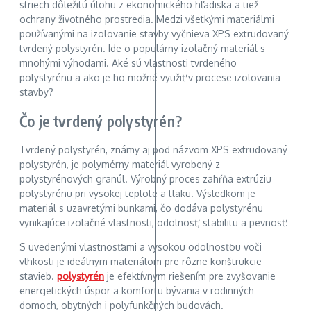
striech dôležitú úlohu z ekonomického hľadiska a tiež
ochrany životného prostredia. Medzi všetkými materiálmi
používanými na izolovanie stavby vyčnieva XPS extrudovaný
tvrdený polystyrén. Ide o populárny izolačný materiál s
mnohými výhodami. Aké sú vlastnosti tvrdeného
polystyrénu a ako je ho možné využiť v procese izolovania
stavby?
Čo je tvrdený polystyrén?
Tvrdený polystyrén, známy aj pod názvom XPS extrudovaný
polystyrén, je polymérny materiál vyrobený z
polystyrénových granúl. Výrobný proces zahŕňa extrúziu
polystyrénu pri vysokej teplote a tlaku. Výsledkom je
materiál s uzavretými bunkami, čo dodáva polystyrénu
vynikajúce izolačné vlastnosti, odolnosť, stabilitu a pevnosť.
S uvedenými vlastnosťami a vysokou odolnosťou voči
vlhkosti je ideálnym materiálom pre rôzne konštrukcie
stavieb.
polystyrén
je efektívnym riešením pre zvyšovanie
energetických úspor a komfortu bývania v rodinných
domoch, obytných i polyfunkčných budovách.