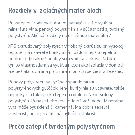
Rozdiely v izolačných materiáloch
Pri zateplení rodinných domov sa najčastejšie využíva
minerálna vlna, penový polystyrén a v súčasnosti aj tvrdený
polystyrén. Aké sú rozdiely medzi týmito materiálmi?
XPS extrudovaný polystyrén vyrobený extrúziou pri vysokej
teplote má uzavreté bunky a tým pádom lepšiu tepelnú
odolnosť. Je taktiež odolný voči vode a vlhkosti. Vďaka
týmto vlastnostiam sa využíva nielen ako izolácia v domoch,
ale tiež ako ochrana proti mrazu pri stavbe ciest a železníc.
Penový polystyrén sa vyrába expandovaním
polystyrénových guľôčok. Jeho bunky nie sú uzavreté, takže
neposkytujú tak vysokú tepelnú odolnosť ako tvrdený
polystyrén. Pena je tiež menej odolná voči vode. Minerálna
vlna môže byť sklená či kamenná. Má dobré tepelné
vlastnosti, no je priveľmi náchylná na vlhkosť.
Prečo zatepliť tvrdeným polystyrénom