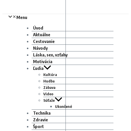
Menu
Úvod
Aktuálne
Cestovanie
Návody
Láska, sex, vzťahy
Motivácia
Ľudia
Kultúra
Hudba
Zábava
Video
Súťaže
Ukončené
Technika
Zdravie
Šport