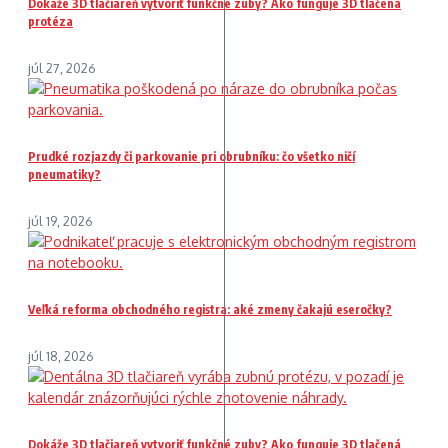
Dokáže 3D tlačiareň vytvoriť funkčné zuby? Ako funguje 3D tlačená
protéza
júl 27, 2026
Prudké rozjazdy či parkovanie pri obrubníku: čo všetko ničí
pneumatiky?
júl 19, 2026
Veľká reforma obchodného registra: aké zmeny čakajú eseročky?
júl 18, 2026
Dokáže 3D tlačiareň vytvoriť funkčné zuby? Ako funguje 3D tlačená