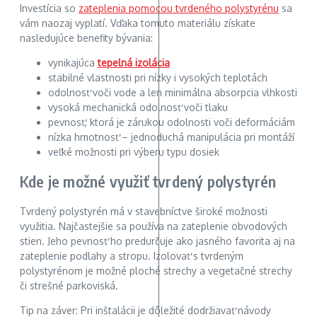
Investícia so
zateplenia pomocou tvrdeného polystyrénu
sa
vám naozaj vyplatí. Vďaka tomuto materiálu získate
nasledujúce benefity bývania:
vynikajúca
tepelná izolácia
stabilné vlastnosti pri nízky i vysokých teplotách
odolnosť voči vode a len minimálna absorpcia vlhkosti
vysoká mechanická odolnosť voči tlaku
pevnosť, ktorá je zárukou odolnosti voči deformáciám
nízka hmotnosť – jednoduchá manipulácia pri montáží
veľké možnosti pri výberu typu dosiek
Kde je možné využiť tvrdený polystyrén
Tvrdený polystyrén má v stavebníctve široké možnosti
využitia. Najčastejšie sa používa na zateplenie obvodových
stien. Jeho pevnosť ho predurčuje ako jasného favorita aj na
zateplenie podlahy a stropu. Izolovať s tvrdeným
polystyrénom je možné ploché strechy a vegetačné strechy
či strešné parkoviská.
Tip na záver: Pri inštalácii je dôležité dodržiavať návody