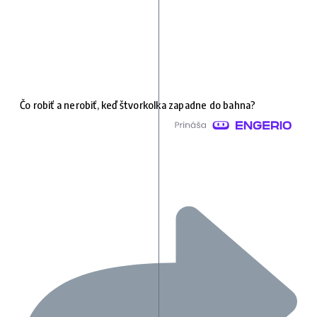
Čo robiť a nerobiť, keď štvorkolka zapadne do bahna?