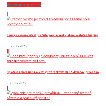
Vyberáme pre vás
1
Ranný a večerný rituál pre čisté póry: 4 kroky, ktoré skutočne fungujú
18. apríla 2026
2
Oplatí sa založenie s.r.o. cez sprostredkovateľa? 5 dôvodov, prečo áno
11. apríla 2026
3