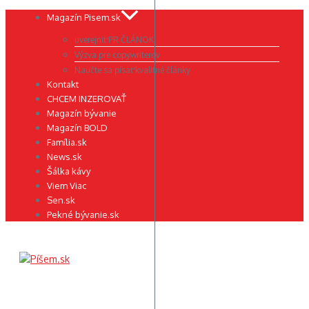
Preskočiť
Magazín Pisem.sk
na
uverejniť PR ČLÁNOK
obsah
Výzva pre copywriterov
Naučte sa písať kvalitné články
Kontakt
CHCEM INZEROVAŤ
Magazín bývanie
Magazín BOLD
Família.sk
News.sk
Šálka kávy
Viem Viac
Sen.sk
Pekné bývanie.sk