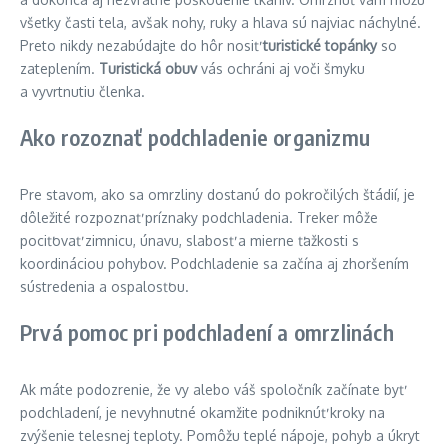
všetky časti tela, avšak nohy, ruky a hlava sú najviac náchylné.
Preto nikdy nezabúdajte do hôr nosiť
turistické topánky
so
zateplením.
Turistická obuv
vás ochráni aj voči šmyku
a vyvrtnutiu členka.
Ako rozoznať podchladenie organizmu
Pre stavom, ako sa omrzliny dostanú do pokročilých štádií, je
dôležité rozpoznať príznaky podchladenia. Treker môže
pociťovať zimnicu, únavu, slabosť a mierne ťažkosti s
koordináciou pohybov. Podchladenie sa začína aj zhoršením
sústredenia a ospalosťou.
Prvá pomoc pri podchladení a omrzlinách
Ak máte podozrenie, že vy alebo váš spoločník začínate byť
podchladení, je nevyhnutné okamžite podniknúť kroky na
zvýšenie telesnej teploty. Pomôžu teplé nápoje, pohyb a úkryt