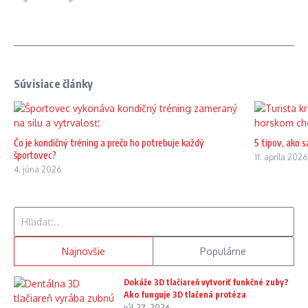
Súvisiace články
Čo je kondičný tréning a prečo ho potrebuje každý
5 tipov, ako 
športovec?
11. apríla 2026
4. júna 2026
Hľadať:
Najnovšie
Populárne
Dokáže 3D tlačiareň vytvoriť funkčné zuby?
Ako funguje 3D tlačená protéza
júl 27, 2026