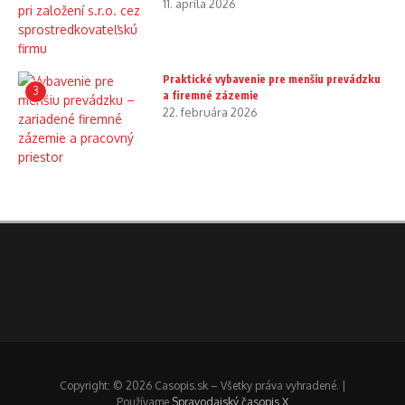
11. apríla 2026
Praktické vybavenie pre menšiu prevádzku
3
a firemné zázemie
22. februára 2026
Copyright: © 2026 Casopis.sk – Všetky práva vyhradené. |
Používame
Spravodajský časopis X