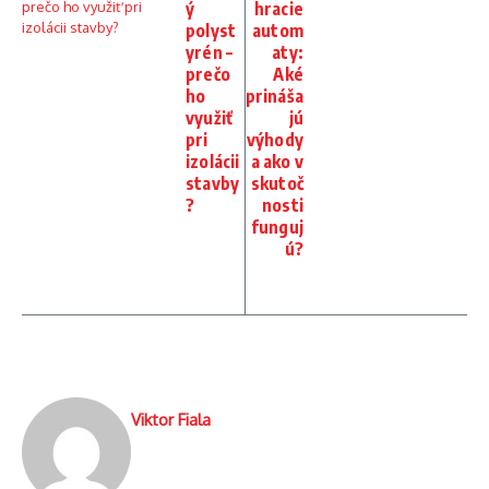
ý
hracie
polyst
autom
yrén –
aty:
prečo
Aké
ho
prináša
využiť
jú
pri
výhody
izolácii
a ako v
stavby
skutoč
?
nosti
funguj
ú?
Viktor Fiala