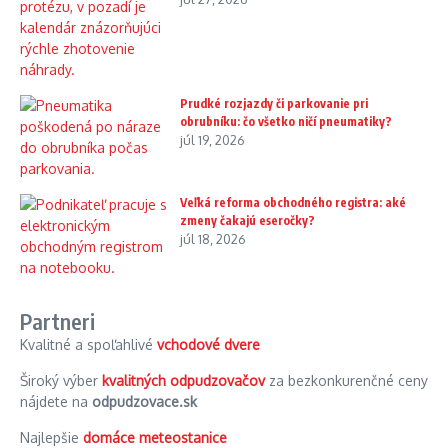
Prudké rozjazdy či parkovanie pri
obrubníku: čo všetko ničí pneumatiky?
júl 19, 2026
Veľká reforma obchodného registra: aké
zmeny čakajú eseročky?
júl 18, 2026
Partneri
Kvalitné a spoľahlivé
vchodové dvere
Široký výber
kvalitných odpudzovačov
za bezkonkurenčné ceny
nájdete na
odpudzovace.sk
Najlepšie
domáce meteostanice