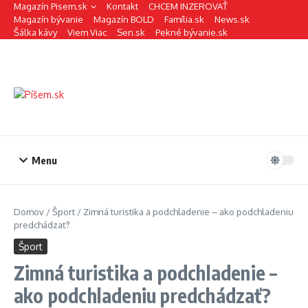
Preskočiť na obsah
Magazín Pisem.sk
Kontakt
CHCEM INZEROVAŤ
Magazín bývanie
Magazín BOLD
Família.sk
News.sk
Šálka kávy
Viem Viac
Sen.sk
Pekné bývanie.sk
Menu
Domov
/
Šport
/
Zimná turistika a podchladenie – ako podchladeniu
predchádzať?
Šport
Zimná turistika a podchladenie –
ako podchladeniu predchádzať?