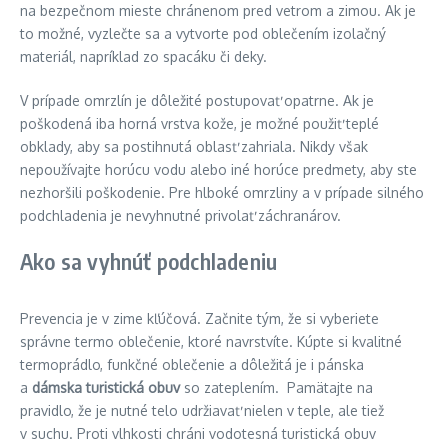
na bezpečnom mieste chránenom pred vetrom a zimou. Ak je
to možné, vyzlečte sa a vytvorte pod oblečením izolačný
materiál, napríklad zo spacáku či deky.
V prípade omrzlín je dôležité postupovať opatrne. Ak je
poškodená iba horná vrstva kože, je možné použiť teplé
obklady, aby sa postihnutá oblasť zahriala. Nikdy však
nepoužívajte horúcu vodu alebo iné horúce predmety, aby ste
nezhoršili poškodenie. Pre hlboké omrzliny a v prípade silného
podchladenia je nevyhnutné privolať záchranárov.
Ako sa vyhnúť podchladeniu
Prevencia je v zime kľúčová. Začnite tým, že si vyberiete
správne termo oblečenie, ktoré navrstvíte. Kúpte si kvalitné
termoprádlo, funkčné oblečenie a dôležitá je i pánska
a
dámska turistická obuv
so zateplením. Pamätajte na
pravidlo, že je nutné telo udržiavať nielen v teple, ale tiež
v suchu. Proti vlhkosti chráni vodotesná turistická obuv