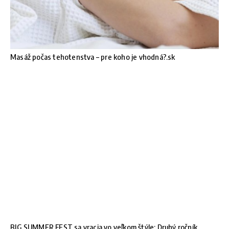
Masáž počas tehotenstva – pre koho je vhodná?.sk
BIG SUMMER FEST sa vracia vo veľkom štýle: Druhý ročník