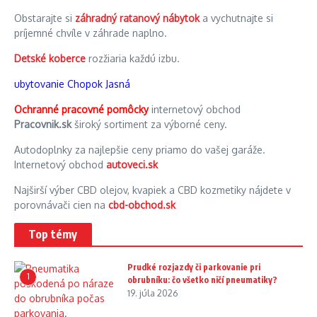
Obstarajte si
záhradný ratanový nábytok
a vychutnajte si
príjemné chvíle v záhrade naplno.
Detské koberce
rozžiaria každú izbu.
ubytovanie Chopok Jasná
Ochranné pracovné pomôcky
internetový obchod
Pracovnik.sk
široký sortiment za výborné ceny.
Autodoplnky za najlepšie ceny priamo do vašej garáže.
Internetový obchod
autoveci.sk
Najširší výber CBD olejov, kvapiek a CBD kozmetiky nájdete v
porovnávači cien na
cbd-obchod.sk
Top témy
Prudké rozjazdy či parkovanie pri
1
obrubníku: čo všetko ničí pneumatiky?
19. júla 2026