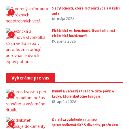
5 zbytočností, ktoré motoristi vozia v kufri
2
auta
16. mája 2026
Elektrická vs. benzínová štvorkolka: má
3
elektrická budúcnosť?
19. apríla 2026
Vyberáme pre vás
Ranný a večerný rituál pre čisté póry: 4
1
kroky, ktoré skutočne fungujú
18. apríla 2026
Oplatí sa založenie s.r.o. cez
2
sprostredkovateľa? 5 dôvodov, prečo áno