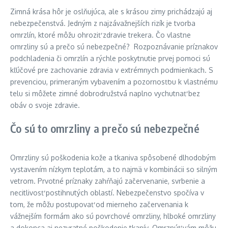
Zimná krása hôr je oslňujúca, ale s krásou zimy prichádzajú aj
nebezpečenstvá. Jedným z najzávažnejších rizík je tvorba
omrzlín, ktoré môžu ohroziť zdravie trekera. Čo vlastne
omrzliny sú a prečo sú nebezpečné? Rozpoznávanie príznakov
podchladenia či omrzlín a rýchle poskytnutie prvej pomoci sú
kľúčové pre zachovanie zdravia v extrémnych podmienkach. S
prevenciou, primeraným vybavením a pozornosťou k vlastnému
telu si môžete zimné dobrodružstvá naplno vychutnať bez
obáv o svoje zdravie.
Čo sú to omrzliny a prečo sú nebezpečné
Omrzliny sú poškodenia kože a tkaniva spôsobené dlhodobým
vystavením nízkym teplotám, a to najmä v kombinácii so silným
vetrom. Prvotné príznaky zahŕňajú začervenanie, svrbenie a
necitlivosť postihnutých oblastí. Nebezpečenstvo spočíva v
tom, že môžu postupovať od mierneho začervenania k
vážnejším formám ako sú povrchové omrzliny, hlboké omrzliny
a dokonca aj nezvratné poškodenie tkanív. Omrznúť vám môžu