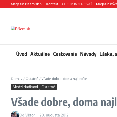
Preskočiť na obsah
Magazín Pisem.sk
Kontakt
CHCEM INZEROVAŤ
Magazín býv
Úvod
Aktuálne
Cestovanie
Návody
Láska, 
Domov
/
Ostatné
/
Všade dobre, doma najlepšie
Medzi riadkami
Ostatné
Všade dobre, doma najl
Od
Viktor
20. augusta 2012