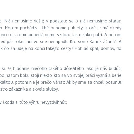
. Nič nemusíme riešiť, v podstate sa o nič nemusíme starať.
. Potom prichádza dlhé odbobie puberty, ktoré je málokedy
le ono to k tomu pubertálnemu vzdoru tak nejako patrí. A potom
pred pár rokmi ani vo sne nenapadli. Kto som? Kam kráčam? A
šak čo sa udeje na konci takejto cesty? Pohľad späť, domov, do
si, že hľadanie niečoho takého dôležitého, ako je náš budúci
 našom boku stojí niekto, kto sa vo svojej práci vyzná a berie
kalitou, potom nie je prečo váhať. Ak by sme sa chceli posunúť
sť o zákazníka a skvelé služby.
y škoda si túto výhru nevyzdvihnúť.