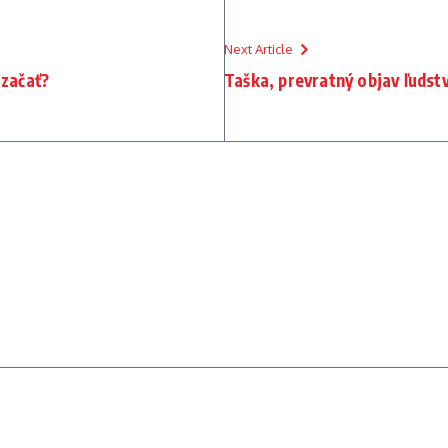
Next Article
 začať?
Taška, prevratný objav ľudst