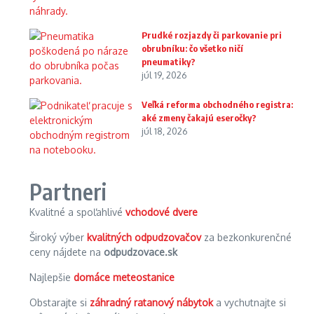
Prudké rozjazdy či parkovanie pri
obrubníku: čo všetko ničí
pneumatiky?
júl 19, 2026
Veľká reforma obchodného registra:
aké zmeny čakajú eseročky?
júl 18, 2026
Partneri
Kvalitné a spoľahlivé
vchodové dvere
Široký výber
kvalitných odpudzovačov
za bezkonkurenčné
ceny nájdete na
odpudzovace.sk
Najlepšie
domáce meteostanice
Obstarajte si
záhradný ratanový nábytok
a vychutnajte si