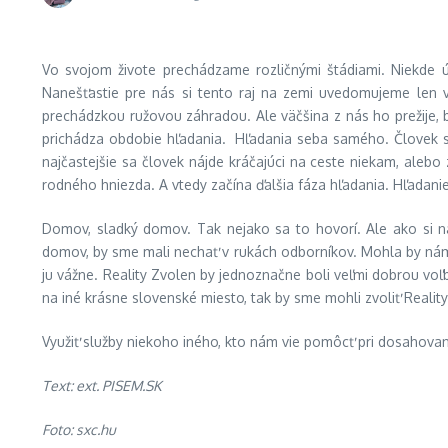
Vo svojom živote prechádzame rozličnými štádiami. Niekde ú
Nanešťastie pre nás si
tento raj na zemi uvedomujeme len v
prechádzkou ružovou záhradou. Ale väčšina z nás ho prežije, b
prichádza obdobie hľadania. Hľadania seba samého. Človek s
najčastejšie sa človek nájde kráčajúci na ceste niekam, alebo
rodného hniezda. A vtedy začína ďalšia fáza hľadania. Hľadan
Domov, sladký domov. Tak nejako sa to hovorí. Ale ako si ná
domov, by sme mali nechať v rukách odborníkov. Mohla by nám v
ju vážne. Reality Zvolen by jednoznačne boli veľmi dobrou voľ
na iné krásne slovenské miesto, tak by sme mohli zvoliť Realit
Využiť služby niekoho iného, kto nám vie pomôcť pri dosahovaní
Text: ext. PISEM.SK
Foto: sxc.hu