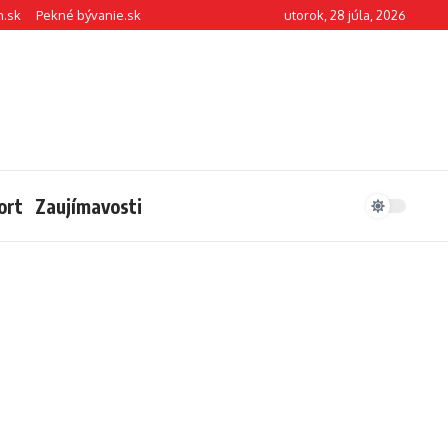
n.sk
Pekné bývanie.sk
utorok, 28 júla, 2026
ort
Zaujímavosti