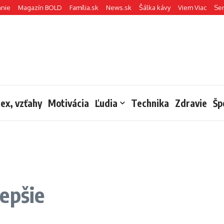
anie
Magazín BOLD
Família.sk
News.sk
Šálka kávy
Viem Viac
Se
sex, vzťahy
Motivácia
Ľudia
Technika
Zdravie
Šp
epšie