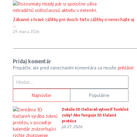
Zábavné a hravé zážitky pre dvoch: tieto zážitky si nenechajte uj
...
29. marca 2026
Pridaj komentár
Prepáčte, ale pred zanechaním komentára sa musíte
prihlásiť
.
Hľadať:
Najnovšie
Populárne
Dokáže 3D tlačiareň vytvoriť funkčné
zuby? Ako funguje 3D tlačená
protéza
júl 27, 2026