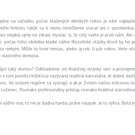
plne na začiatku, počas blažených detských rokov, je nám najlepšie
eľmi hmlisto, takže sa k nemu nemôžeme vracať ani v spomienkach
ez nejakej ujmy na zdraví, mysliac si, že celý svete je proti nám. A
i počas toho obdobia kladie vážne filozofické otázky, ktoré by ho 
 za niekým. Môže to trvať mesiac, alebo aj rok, či pár rokov. Viete v
ie vlastného domova.
jsť taký domov? Odhliadnime od finančnej stránky veci a priznajme 
 tom pomôcť inštitúcia nazývaná realitná kancelária. Je dobré, keď po
bou. Vo svojom regióne sa vyznajú, a ak je Zvolen našou srdcovou lo
y Lučenec. Rovnako profesionálny prístup, rovnako kvalitná starostlivo
 nášho sna, to nie je žiadna hanba, práve naopak. Je to výhra. Bola b