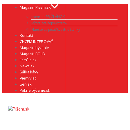
Preskočiť
Magazín Pisem.sk
na
uverejniť PR ČLÁNOK
obsah
Výzva pre copywriterov
Naučte sa písať kvalitné články
Kontakt
CHCEM INZEROVAŤ
Magazín bývanie
Magazín BOLD
Família.sk
News.sk
Šálka kávy
Viem Viac
Sen.sk
Pekné bývanie.sk