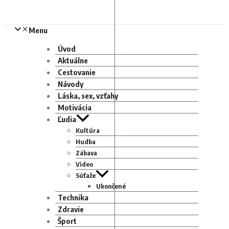
Menu
Úvod
Aktuálne
Cestovanie
Návody
Láska, sex, vzťahy
Motivácia
Ľudia
Kultúra
Hudba
Zábava
Video
Súťaže
Ukončené
Technika
Zdravie
Šport