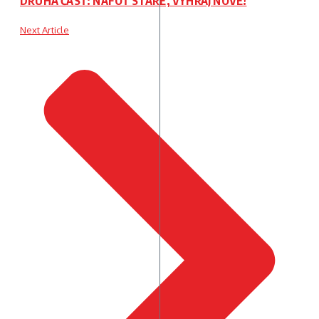
DRUHÁ ČASŤ: NAFOŤ STARÉ, VYHRAJ NOVÉ!
Next Article