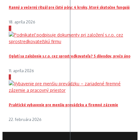
Ranný a večerný rituál pre čisté póry: 4 kroky, ktoré skutočne fungujú
18. apríla 2026
2
Oplatí sa založenie s.r.o. cez sprostredkovateľa? 5 dôvodov, prečo áno
11. apríla 2026
3
Praktické vybavenie pre menšiu prevádzku a firemné zázemie
22. februára 2026