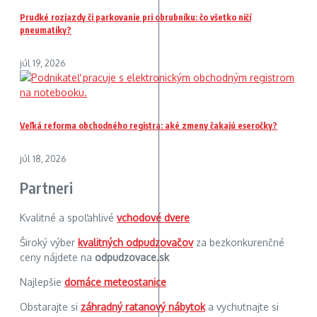
Prudké rozjazdy či parkovanie pri obrubníku: čo všetko ničí
pneumatiky?
júl 19, 2026
Veľká reforma obchodného registra: aké zmeny čakajú eseročky?
júl 18, 2026
Partneri
Kvalitné a spoľahlivé
vchodové dvere
Široký výber
kvalitných odpudzovačov
za bezkonkurenčné
ceny nájdete na
odpudzovace.sk
Najlepšie
domáce meteostanice
Obstarajte si
záhradný ratanový nábytok
a vychutnajte si