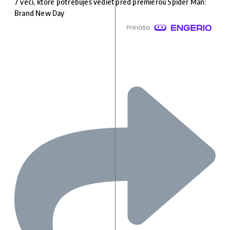
7 vecí, ktoré potrebuješ vedieť pred premiérou Spider Man:
Brand New Day