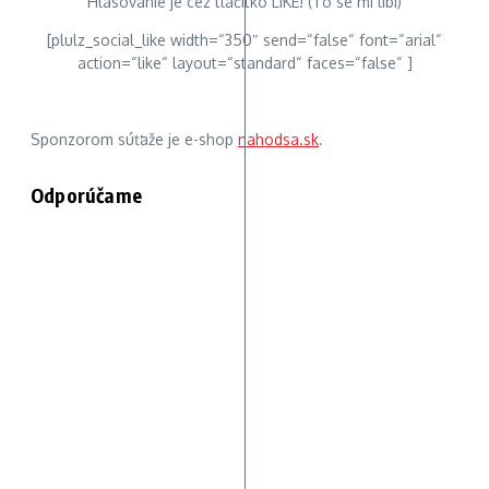
Hlasovanie je cez tlačítko LIKE! (To se mi líbí)
[plulz_social_like width=“350″ send=“false“ font=“arial“
action=“like“ layout=“standard“ faces=“false“ ]
Sponzorom súťaže je e-shop
nahodsa.sk
.
Odporúčame