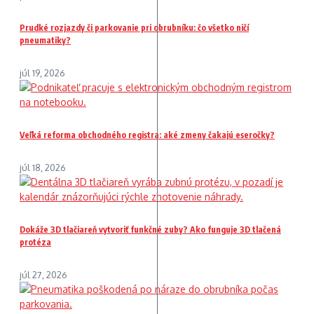
Prudké rozjazdy či parkovanie pri obrubníku: čo všetko ničí
pneumatiky?
júl 19, 2026
Veľká reforma obchodného registra: aké zmeny čakajú eseročky?
júl 18, 2026
Dokáže 3D tlačiareň vytvoriť funkčné zuby? Ako funguje 3D tlačená
protéza
júl 27, 2026