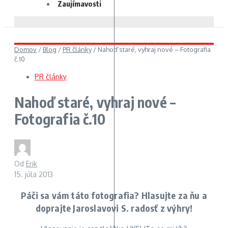
Zaujímavosti
Domov
/
Blog
/
PR články
/
Nahoď staré, vyhraj nové – Fotografia
č.10
PR články
Nahoď staré, vyhraj nové –
Fotografia č.10
Od
Erik
15. júla 2013
Páči sa vám táto fotografia? Hlasujte za ňu a
doprajte Jaroslavovi S. radosť z výhry!