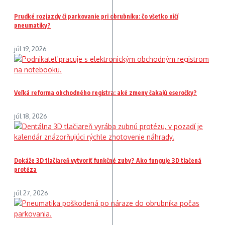
Prudké rozjazdy či parkovanie pri obrubníku: čo všetko ničí
pneumatiky?
júl 19, 2026
Veľká reforma obchodného registra: aké zmeny čakajú eseročky?
júl 18, 2026
Dokáže 3D tlačiareň vytvoriť funkčné zuby? Ako funguje 3D tlačená
protéza
júl 27, 2026