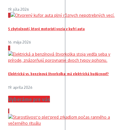
19. júla 2026
2
5 zbytočností, ktoré motoristi vozia v kufri auta
16. mája 2026
3
Elektrická vs. benzínová štvorkolka: má elektrická budúcnosť?
19. apríla 2026
Vyberáme pre vás
1