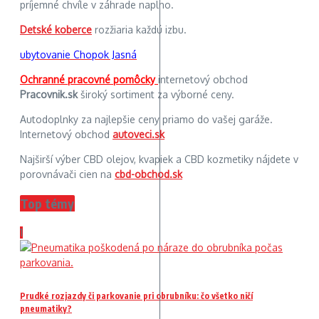
príjemné chvíle v záhrade naplno.
Detské koberce
rozžiaria každú izbu.
ubytovanie Chopok Jasná
Ochranné pracovné pomôcky
internetový obchod
Pracovnik.sk
široký sortiment za výborné ceny.
Autodoplnky za najlepšie ceny priamo do vašej garáže.
Internetový obchod
autoveci.sk
Najširší výber CBD olejov, kvapiek a CBD kozmetiky nájdete v
porovnávači cien na
cbd-obchod.sk
Top témy
1
Prudké rozjazdy či parkovanie pri obrubníku: čo všetko ničí
pneumatiky?