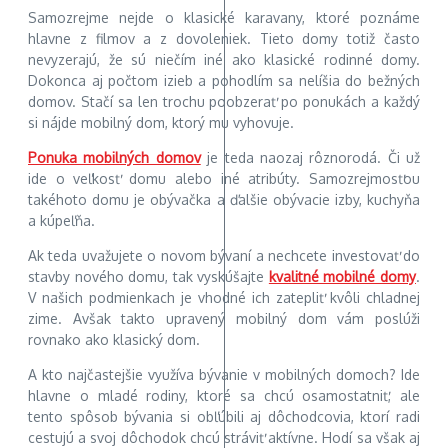
Samozrejme nejde o klasické karavany, ktoré poznáme
hlavne z filmov a z dovoleniek. Tieto domy totiž často
nevyzerajú, že sú niečím iné ako klasické rodinné domy.
Dokonca aj počtom izieb a pohodlím sa nelíšia do bežných
domov. Stačí sa len trochu poobzerať po ponukách a každý
si nájde mobilný dom, ktorý mu vyhovuje.
Ponuka mobilných domov
je teda naozaj rôznorodá. Či už
ide o veľkosť domu alebo iné atribúty. Samozrejmosťou
takéhoto domu je obývačka a ďalšie obývacie izby, kuchyňa
a kúpeľňa.
Ak teda uvažujete o novom bývaní a nechcete investovať do
stavby nového domu, tak vyskúšajte
kvalitné mobilné domy
.
V našich podmienkach je vhodné ich zatepliť kvôli chladnej
zime. Avšak takto upravený mobilný dom vám poslúži
rovnako ako klasický dom.
A kto najčastejšie využíva bývanie v mobilných domoch? Ide
hlavne o mladé rodiny, ktoré sa chcú osamostatniť, ale
tento spôsob bývania si obľúbili aj dôchodcovia, ktorí radi
cestujú a svoj dôchodok chcú stráviť aktívne. Hodí sa však aj