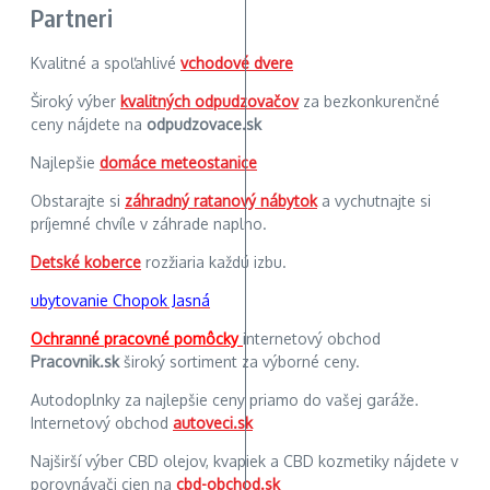
Partneri
Kvalitné a spoľahlivé
vchodové dvere
Široký výber
kvalitných odpudzovačov
za bezkonkurenčné
ceny nájdete na
odpudzovace.sk
Najlepšie
domáce meteostanice
Obstarajte si
záhradný ratanový nábytok
a vychutnajte si
príjemné chvíle v záhrade naplno.
Detské koberce
rozžiaria každú izbu.
ubytovanie Chopok Jasná
Ochranné pracovné pomôcky
internetový obchod
Pracovnik.sk
široký sortiment za výborné ceny.
Autodoplnky za najlepšie ceny priamo do vašej garáže.
Internetový obchod
autoveci.sk
Najširší výber CBD olejov, kvapiek a CBD kozmetiky nájdete v
porovnávači cien na
cbd-obchod.sk