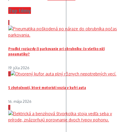
Top témy
1
Prudké rozjazdy či parkovanie pri obrubníku: čo všetko ničí
pneumatiky?
19. júla 2026
2
5 zbytočností, ktoré motoristi vozia v kufri auta
16. mája 2026
3