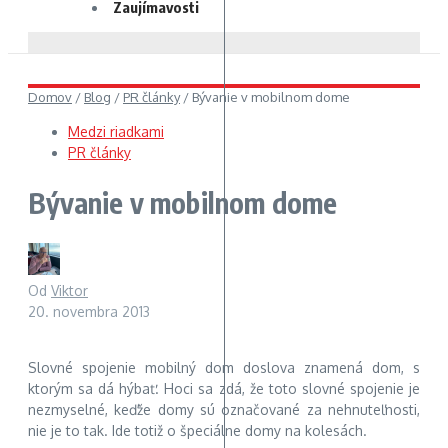
Zaujímavosti
Domov
/
Blog
/
PR články
/
Bývanie v mobilnom dome
Medzi riadkami
PR články
Bývanie v mobilnom dome
Od
Viktor
20. novembra 2013
Slovné spojenie mobilný dom doslova znamená dom, s
ktorým sa dá hýbať. Hoci sa zdá, že toto slovné spojenie je
nezmyselné, keďže domy sú označované za nehnuteľnosti,
nie je to tak. Ide totiž o špeciálne domy na kolesách.