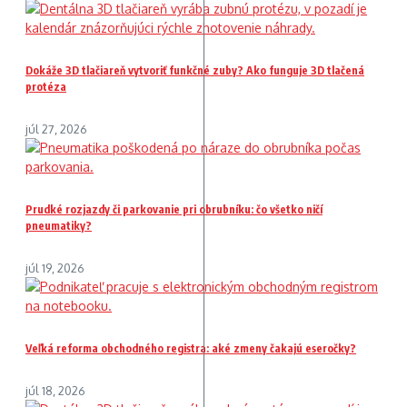
Dokáže 3D tlačiareň vytvoriť funkčné zuby? Ako funguje 3D tlačená
protéza
júl 27, 2026
Prudké rozjazdy či parkovanie pri obrubníku: čo všetko ničí
pneumatiky?
júl 19, 2026
Veľká reforma obchodného registra: aké zmeny čakajú eseročky?
júl 18, 2026