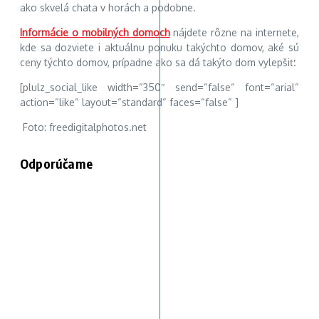
ako skvelá chata v horách a podobne.
Informácie o mobilných domoch
nájdete rôzne na internete,
kde sa dozviete i aktuálnu ponuku takýchto domov, aké sú
ceny týchto domov, prípadne ako sa dá takýto dom vylepšiť.
[plulz_social_like width=“350″ send=“false“ font=“arial“
action=“like“ layout=“standard“ faces=“false“ ]
Foto: freedigitalphotos.net
Odporúčame