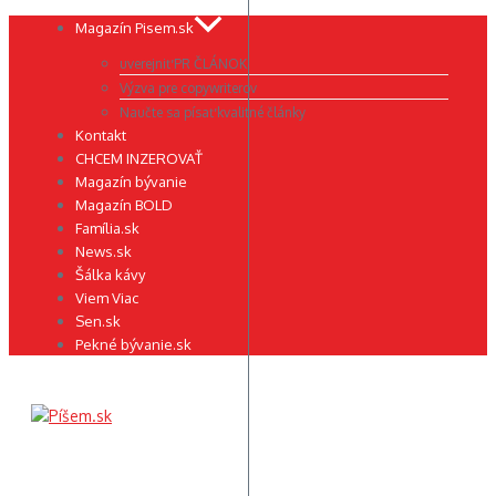
Preskočiť
Magazín Pisem.sk
na
uverejniť PR ČLÁNOK
obsah
Výzva pre copywriterov
Naučte sa písať kvalitné články
Kontakt
CHCEM INZEROVAŤ
Magazín bývanie
Magazín BOLD
Família.sk
News.sk
Šálka kávy
Viem Viac
Sen.sk
Pekné bývanie.sk