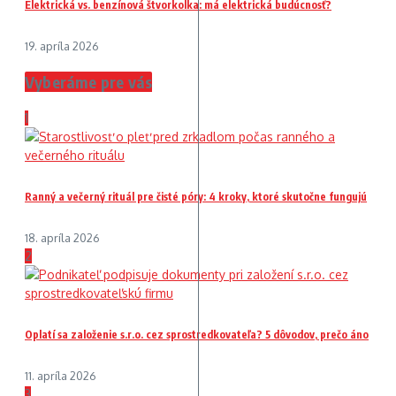
Elektrická vs. benzínová štvorkolka: má elektrická budúcnosť?
19. apríla 2026
Vyberáme pre vás
1
Ranný a večerný rituál pre čisté póry: 4 kroky, ktoré skutočne fungujú
18. apríla 2026
2
Oplatí sa založenie s.r.o. cez sprostredkovateľa? 5 dôvodov, prečo áno
11. apríla 2026
3