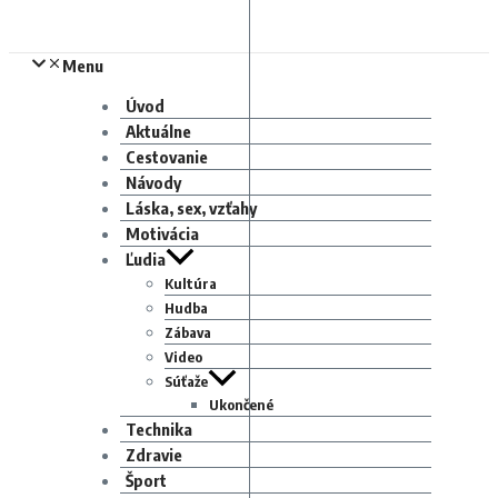
Menu
Úvod
Aktuálne
Cestovanie
Návody
Láska, sex, vzťahy
Motivácia
Ľudia
Kultúra
Hudba
Zábava
Video
Súťaže
Ukončené
Technika
Zdravie
Šport