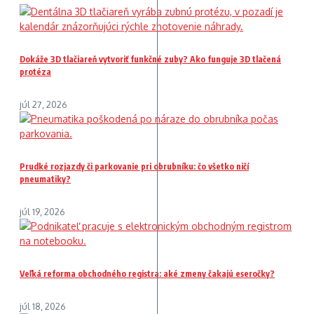
Dokáže 3D tlačiareň vytvoriť funkčné zuby? Ako funguje 3D tlačená
protéza
júl 27, 2026
Prudké rozjazdy či parkovanie pri obrubníku: čo všetko ničí
pneumatiky?
júl 19, 2026
Veľká reforma obchodného registra: aké zmeny čakajú eseročky?
júl 18, 2026