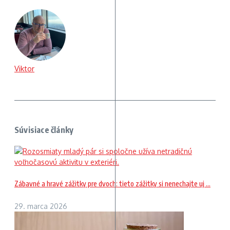
Viktor
Súvisiace články
Zábavné a hravé zážitky pre dvoch: tieto zážitky si nenechajte uj ...
29. marca 2026