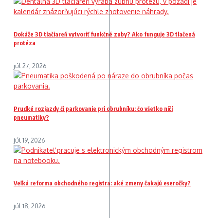
Dokáže 3D tlačiareň vytvoriť funkčné zuby? Ako funguje 3D tlačená
protéza
júl 27, 2026
Prudké rozjazdy či parkovanie pri obrubníku: čo všetko ničí
pneumatiky?
júl 19, 2026
Veľká reforma obchodného registra: aké zmeny čakajú eseročky?
júl 18, 2026