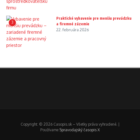
Praktické vybavenie pre menšiu prevádzku
3
a firemné zázemie
22. februára 2026
Copyright: © 2026 Casopis.sk – Všetky práva vyhradené. |
Používame
Spravodajský časopis X