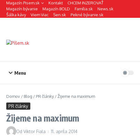
Preskočiť na obsah
Magazín Pisem.sk
Kontakt
CHCEM INZEROVAŤ
Magazín bývanie
Magazín BOLD
Família.sk
News.sk
Šálka kávy
Viem Viac
Sen.sk
Pekné bývanie.sk
Menu
Domov
/
Blog
/
PR články
/
Žijeme na maximum
PR články
Žijeme na maximum
Od
Viktor Fiala
11. apríla 2014