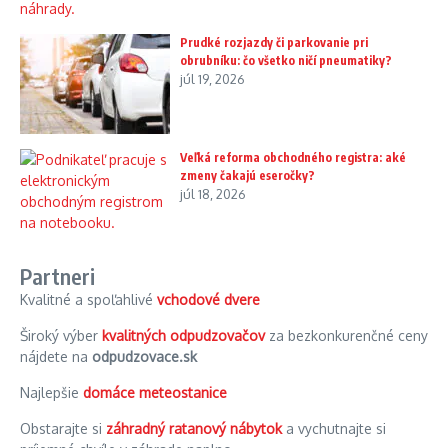
Prudké rozjazdy či parkovanie pri
obrubníku: čo všetko ničí pneumatiky?
júl 19, 2026
Veľká reforma obchodného registra: aké
zmeny čakajú eseročky?
júl 18, 2026
Partneri
Kvalitné a spoľahlivé
vchodové dvere
Široký výber
kvalitných odpudzovačov
za bezkonkurenčné ceny
nájdete na
odpudzovace.sk
Najlepšie
domáce meteostanice
Obstarajte si
záhradný ratanový nábytok
a vychutnajte si