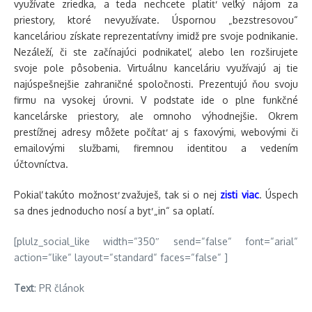
využívate zriedka, a teda nechcete platiť veľký nájom za
priestory, ktoré nevyužívate. Úspornou „bezstresovou“
kanceláriou získate reprezentatívny imidž pre svoje podnikanie.
Nezáleží, či ste začínajúci podnikateľ, alebo len rozširujete
svoje pole pôsobenia. Virtuálnu kanceláriu využívajú aj tie
najúspešnejšie zahraničné spoločnosti. Prezentujú ňou svoju
firmu na vysokej úrovni. V podstate ide o plne funkčné
kancelárske priestory, ale omnoho výhodnejšie. Okrem
prestížnej adresy môžete počítať aj s faxovými, webovými či
emailovými službami, firemnou identitou a vedením
účtovníctva.
Pokiaľ takúto možnosť zvažuješ, tak si o nej
zisti viac
. Úspech
sa dnes jednoducho nosí a byť „in“ sa oplatí.
[plulz_social_like width=“350″ send=“false“ font=“arial“
action=“like“ layout=“standard“ faces=“false“ ]
Text
: PR článok