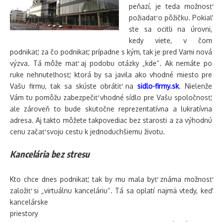
peňazí, je teda možnosť
požiadať o pôžičku. Pokiaľ
ste sa ocitli na úrovni,
kedy viete, v čom
podnikať, za čo podnikať, prípadne s kým, tak je pred Vami nová
výzva. Tá môže mať aj podobu otázky „kde“. Ak nemáte po
ruke nehnuteľnosť, ktorá by sa javila ako vhodné miesto pre
Vašu firmu, tak sa skúste obrátiť na
sidlo-firmy.sk
. Nielenže
Vám tu pomôžu zabezpečiť vhodné sídlo pre Vašu spoločnosť,
ale zároveň to bude skutočne reprezentatívna a lukratívna
adresa. Aj takto môžete takpovediac bez starosti a za výhodnú
cenu začať svoju cestu k jednoduchšiemu životu.
Kancelária bez stresu
Kto chce dnes podnikať, tak by mu mala byť známa možnosť
založiť si „virtuálnu kanceláriu“. Tá sa oplatí najmä vtedy, keď
kancelárske
priestory