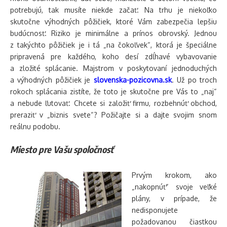
potrebujú, tak musíte niekde začať. Na trhu je niekoľko
skutočne výhodných pôžičiek, ktoré Vám zabezpečia lepšiu
budúcnosť. Riziko je minimálne a prínos obrovský. Jednou
z takýchto pôžičiek je i tá „na čokoľvek“, ktorá je špeciálne
pripravená pre každého, koho desí zdĺhavé vybavovanie
a zložité splácanie. Majstrom v poskytovaní jednoduchých
a výhodných pôžičiek je
slovenska-pozicovna.sk
. Už po troch
rokoch splácania zistíte, že toto je skutočne pre Vás to „naj“
a nebude ľutovať. Chcete si založiť firmu, rozbehnúť obchod,
preraziť v „biznis svete“? Požičajte si a dajte svojim snom
reálnu podobu.
Miesto pre Vašu spoločnosť
Prvým krokom, ako
„nakopnúť“ svoje veľké
plány, v prípade, že
nedisponujete
požadovanou čiastkou