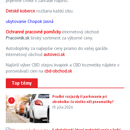
príjemné chvíle v záhrade naplno.
Detské koberce
rozžiaria každú izbu.
ubytovanie Chopok Jasná
Ochranné pracovné pomôcky
internetový obchod
Pracovnik.sk
široký sortiment za výborné ceny.
Autodoplnky za najlepšie ceny priamo do vašej garáže.
Internetový obchod
autoveci.sk
Najširší výber CBD olejov, kvapiek a CBD kozmetiky nájdete v
porovnávači cien na
cbd-obchod.sk
Top témy
Prudké rozjazdy či parkovanie pri
1
obrubníku: čo všetko ničí pneumatiky?
19. júla 2026
5 zbytočností, ktoré motoristi vozia v kufri