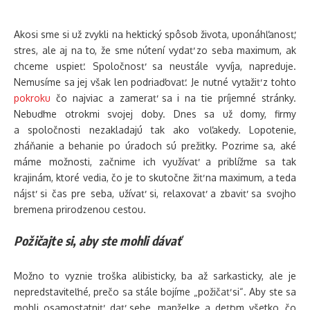
Akosi sme si už zvykli na hektický spôsob života, uponáhľanosť,
stres, ale aj na to, že sme nútení vydať zo seba maximum, ak
chceme uspieť. Spoločnosť sa neustále vyvíja, napreduje.
Nemusíme sa jej však len podriaďovať. Je nutné vyťažiť z tohto
pokroku
čo najviac a zamerať sa i na tie príjemné stránky.
Nebuďme otrokmi svojej doby. Dnes sa už domy, firmy
a spoločnosti nezakladajú tak ako voľakedy. Lopotenie,
zháňanie a behanie po úradoch sú prežitky. Pozrime sa, aké
máme možnosti, začnime ich využívať a priblížme sa tak
krajinám, ktoré vedia, čo je to skutočne žiť na maximum, a teda
nájsť si čas pre seba, užívať si, relaxovať a zbaviť sa svojho
bremena prirodzenou cestou.
Požičajte si, aby ste mohli dávať
Možno to vyznie troška alibisticky, ba až sarkasticky, ale je
nepredstaviteľné, prečo sa stále bojíme „požičať si“. Aby ste sa
mohli osamostatniť, dať sebe, manželke a deťom všetko, čo