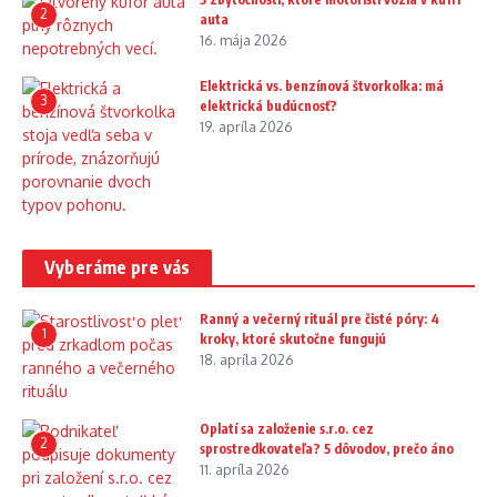
2
auta
16. mája 2026
Elektrická vs. benzínová štvorkolka: má
3
elektrická budúcnosť?
19. apríla 2026
Vyberáme pre vás
Ranný a večerný rituál pre čisté póry: 4
1
kroky, ktoré skutočne fungujú
18. apríla 2026
Oplatí sa založenie s.r.o. cez
2
sprostredkovateľa? 5 dôvodov, prečo áno
11. apríla 2026