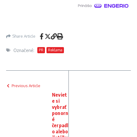
Share Article
Označené:
PR
Reklama
Previous Article
Neviet
e si
vybrať
ponorn
é
čerpadl
o alebo