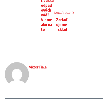
čističku
odpad
ových
Next Article
vôd?
Vieme
Zariaď
ako na
ujeme
to
sklad
Viktor Fiala