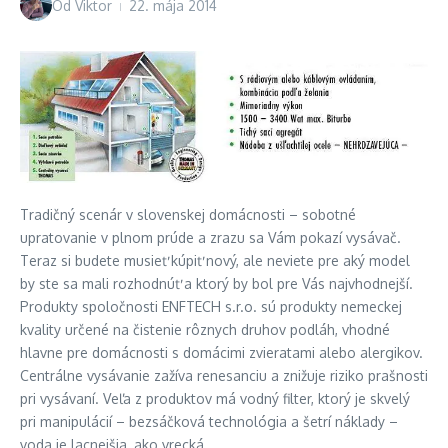
Od
Viktor
22. mája 2014
Tradičný scenár v slovenskej domácnosti – sobotné
upratovanie v plnom prúde a zrazu sa Vám pokazí vysávač.
Teraz si budete musieť kúpiť nový, ale neviete pre aký model
by ste sa mali rozhodnúť a ktorý by bol pre Vás najvhodnejší.
Produkty spoločnosti ENFTECH s.r.o. sú produkty nemeckej
kvality určené na čistenie rôznych druhov podláh, vhodné
hlavne pre domácnosti s domácimi zvieratami alebo alergikov.
Centrálne vysávanie zažíva renesanciu a znižuje riziko prašnosti
pri vysávaní. Veľa z produktov má vodný filter, ktorý je skvelý
pri manipulácií – bezsáčková technológia a šetrí náklady –
voda je lacnejšia, ako vrecká.