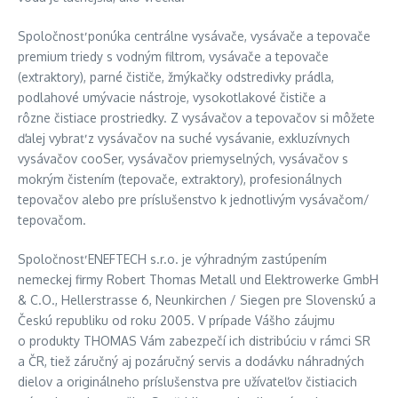
Spoločnosť ponúka centrálne vysávače, vysávače a tepovače
premium triedy s vodným filtrom, vysávače a tepovače
(extraktory), parné čističe, žmýkačky odstredivky prádla,
podlahové umývacie nástroje, vysokotlakové čističe a
rôzne čistiace prostriedky. Z vysávačov a tepovačov si môžete
ďalej vybrať z vysávačov na suché vysávanie, exkluzívnych
vysávačov cooSer, vysávačov priemyselných, vysávačov s
mokrým čistením (tepovače, extraktory), profesionálnych
tepovačov alebo pre príslušenstvo k jednotlivým vysávačom/
tepovačom.
Spoločnosť ENEFTECH s.r.o. je výhradným zastúpením
nemeckej firmy Robert Thomas Metall und Elektrowerke GmbH
& C.O., Hellerstrasse 6, Neunkirchen / Siegen pre Slovenskú a
Českú republiku od roku 2005. V prípade Vášho záujmu
o produkty THOMAS Vám zabezpečí ich distribúciu v rámci SR
a ČR, tiež záručný aj pozáručný servis a dodávku náhradných
dielov a originálneho príslušenstva pre užívateľov čistiacich