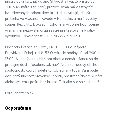
prístrojov tejto značky. Spoľahlivosť a kvalitu prístrojov
THOMAS máte zaručenú, protože firma má vlastný tím
kvalifikovaných odborníkov, ktorí ich navrhujú, ich výroba
prebieha vo vlastnom závode v Nemecku, a majú vysoký
stupeň flexibility. Dôkazom toho je aj výborné hodnotenie,
významnej nezávislej organizácie pre testovanie kvality
výrobkov – spoločnosti STIFUNG WARENTEST.
Obchodnú kanceláriu firmy ENFTECH s.r.o. nájdete v
Prievidzi na Dlhej ulici č. 52 Otváracie hodiny sú od 9:00 do
15:00. Ak nebývate v blízkom okolí a nemáte šancu sa do
predajne dostať osobne, tak navštívte internetový obchod
spoločnosti, ktorý nájdete tu. Objednaný tovar Vám bude
doručený buď cez Slovenskú poštu, prostredníctvom kuriéra
alebo systému pošta bez hraníc. Tak ako ste sa rozhodli?
Foto: eneftech.sk
Odporúčame