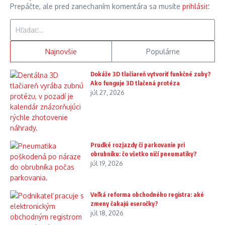
Prepáčte, ale pred zanechaním komentára sa musíte
prihlásiť
.
Hľadať:
Najnovšie
Populárne
Dokáže 3D tlačiareň vytvoriť funkčné zuby?
Ako funguje 3D tlačená protéza
júl 27, 2026
Prudké rozjazdy či parkovanie pri
obrubníku: čo všetko ničí pneumatiky?
júl 19, 2026
Veľká reforma obchodného registra: aké
zmeny čakajú eseročky?
júl 18, 2026