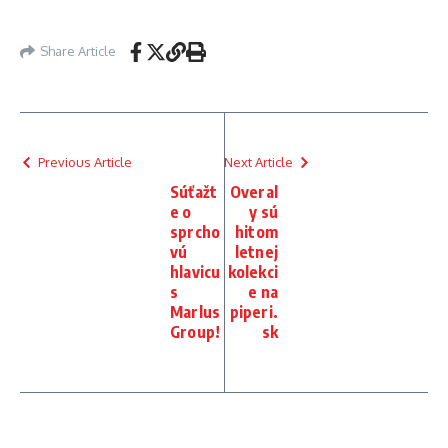
Share Article
Previous Article
Next Article
Súťažt
Overal
e o
y sú
sprcho
hitom
vú
letnej
hlavicu
kolekci
s
e na
Marlus
piperi.
Group!
sk