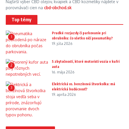
Najširší výber CBD olejov, kvapiek a CBD kozmetiky nájdete v
porovnávači cien na
cbd-obchod.sk
Top témy
Prudké rozjazdy či parkovanie pri
1
obrubníku: čo všetko ničí pneumatiky?
19. júla 2026
5 zbytočností, ktoré motoristi vozia v kufri
2
auta
16. mája 2026
Elektrická vs. benzínová štvorkolka: má
3
elektrická budúcnosť?
19. apríla 2026