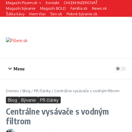
Preskočiť na obsah
Magazín Pisem.sk
Kontakt
CHCEM INZEROVAŤ
Magazín bývanie
Magazín BOLD
Família.sk
News.sk
Šálka kávy
Viem Viac
Sen.sk
Pekné bývanie.sk
Menu
Domov
/
Blog
/
PR články
/
Centrálne vysávače s vodným filtrom
Blog
Bývanie
PR články
Centrálne vysávače s vodným
filtrom