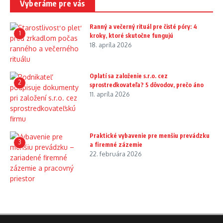
Vyberáme pre vás
Ranný a večerný rituál pre čisté póry: 4
1
kroky, ktoré skutočne fungujú
18. apríla 2026
Oplatí sa založenie s.r.o. cez
2
sprostredkovateľa? 5 dôvodov, prečo áno
11. apríla 2026
Praktické vybavenie pre menšiu prevádzku
3
a firemné zázemie
22. februára 2026