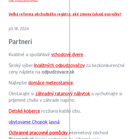
Veľká reforma obchodného registra: aké zmeny čakajú eseročky?
júl 18, 2026
Partneri
Kvalitné a spoľahlivé
vchodové dvere
Široký výber
kvalitných odpudzovačov
za bezkonkurenčné
ceny nájdete na
odpudzovace.sk
Najlepšie
domáce meteostanice
Obstarajte si
záhradný ratanový nábytok
a vychutnajte si
príjemné chvíle v záhrade naplno.
Detské koberce
rozžiaria každú izbu.
ubytovanie Chopok Jasná
Ochranné pracovné pomôcky
internetový obchod