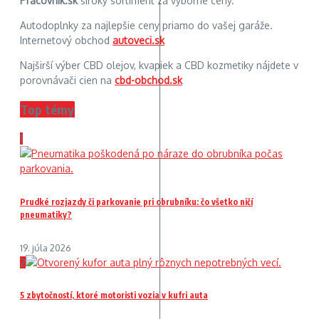
Pracovnik.sk
široký sortiment za výborné ceny.
Autodoplnky za najlepšie ceny priamo do vašej garáže.
Internetový obchod
autoveci.sk
Najširší výber CBD olejov, kvapiek a CBD kozmetiky nájdete v
porovnávači cien na
cbd-obchod.sk
Top témy
1
Prudké rozjazdy či parkovanie pri obrubníku: čo všetko ničí
pneumatiky?
19. júla 2026
2
5 zbytočností, ktoré motoristi vozia v kufri auta