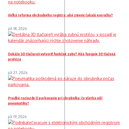
Veľká reforma obchodného registra: aké zmeny čakajú eseročky?
júl 18, 2026
Dokáže 3D tlačiareň vytvoriť funkčné zuby? Ako funguje 3D tlačená
protéza
júl 27, 2026
Prudké rozjazdy či parkovanie pri obrubníku: čo všetko ničí
pneumatiky?
júl 19, 2026