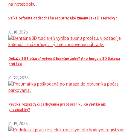
Veľká reforma obchodného registra: aké zmeny čakajú eseročky?
júl 18, 2026
Dokáže 3D tlačiareň vytvoriť funkčné zuby? Ako funguje 3D tlačená
protéza
júl 27, 2026
Prudké rozjazdy či parkovanie pri obrubníku: čo všetko ničí
pneumatiky?
júl 19, 2026