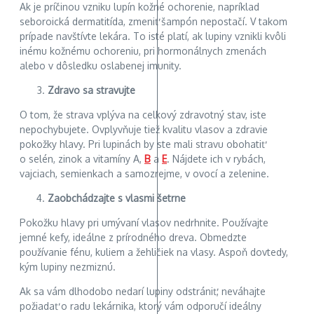
Ak je príčinou vzniku lupín kožné ochorenie, napríklad
seboroická dermatitída, zmeniť šampón nepostačí. V takom
prípade navštívte lekára. To isté platí, ak lupiny vznikli kvôli
inému kožnému ochoreniu, pri hormonálnych zmenách
alebo v dôsledku oslabenej imunity.
Zdravo sa stravujte
O tom, že strava vplýva na celkový zdravotný stav, iste
nepochybujete. Ovplyvňuje tiež kvalitu vlasov a zdravie
pokožky hlavy. Pri lupinách by ste mali stravu obohatiť
o selén, zinok a vitamíny A,
B
a
E
. Nájdete ich v rybách,
vajciach, semienkach a samozrejme, v ovocí a zelenine.
Zaobchádzajte s vlasmi šetrne
Pokožku hlavy pri umývaní vlasov nedrhnite. Používajte
jemné kefy, ideálne z prírodného dreva. Obmedzte
používanie fénu, kuliem a žehličiek na vlasy. Aspoň dovtedy,
kým lupiny nezmiznú.
Ak sa vám dlhodobo nedarí lupiny odstrániť, neváhajte
požiadať o radu lekárnika, ktorý vám odporučí ideálny