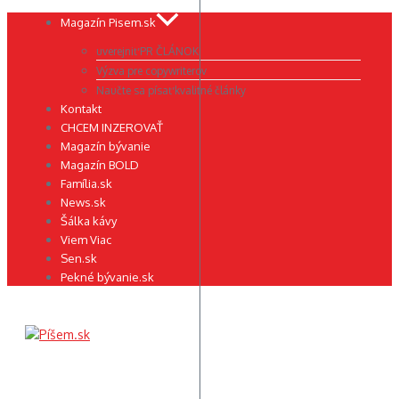
Preskočiť
Magazín Pisem.sk
na
uverejniť PR ČLÁNOK
obsah
Výzva pre copywriterov
Naučte sa písať kvalitné články
Kontakt
CHCEM INZEROVAŤ
Magazín bývanie
Magazín BOLD
Família.sk
News.sk
Šálka kávy
Viem Viac
Sen.sk
Pekné bývanie.sk