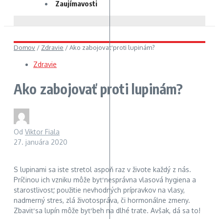
Zaujímavosti
Domov
/
Zdravie
/
Ako zabojovať proti lupinám?
Zdravie
Ako zabojovať proti lupinám?
Od
Viktor Fiala
27. januára 2020
S lupinami sa iste stretol aspoň raz v živote každý z nás.
Príčinou ich vzniku môže byť nesprávna vlasová hygiena a
starostlivosť, použitie nevhodných prípravkov na vlasy,
nadmerný stres, zlá životospráva, či hormonálne zmeny.
Zbaviť sa lupín môže byť beh na dlhé trate. Avšak, dá sa to!