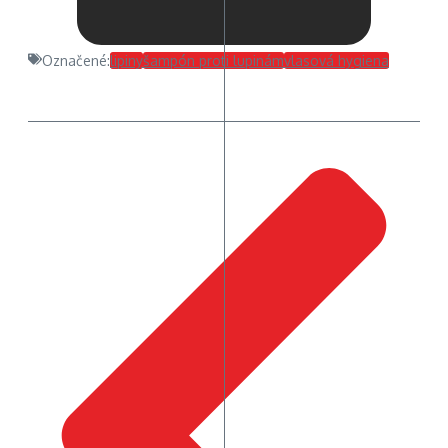
Označené:
lipiny
šampón proti lupinám
vlasová hygiena