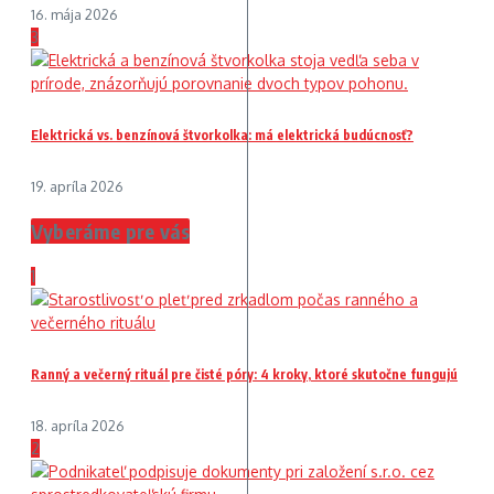
16. mája 2026
3
Elektrická vs. benzínová štvorkolka: má elektrická budúcnosť?
19. apríla 2026
Vyberáme pre vás
1
Ranný a večerný rituál pre čisté póry: 4 kroky, ktoré skutočne fungujú
18. apríla 2026
2