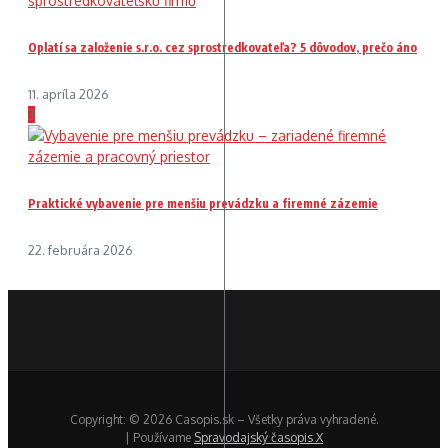
Oplatí sa založenie s.r.o. cez sprostredkovateľa? 5 dôvodov, prečo áno
11. apríla 2026
3
Praktické vybavenie pre menšiu prevádzku a firemné zázemie
22. februára 2026
Copyright: © 2026 Casopis.sk – Všetky práva vyhradené.
| Používame
Spravodajský časopis X