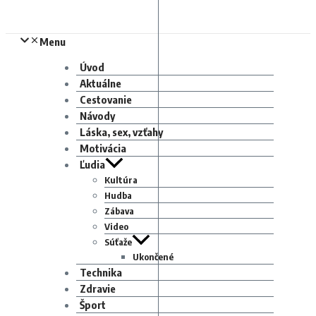
Menu
Úvod
Aktuálne
Cestovanie
Návody
Láska, sex, vzťahy
Motivácia
Ľudia
Kultúra
Hudba
Zábava
Video
Súťaže
Ukončené
Technika
Zdravie
Šport