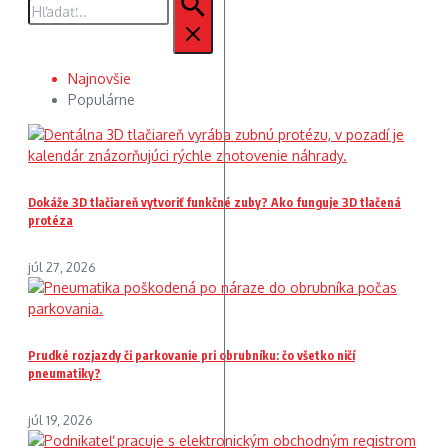
Najnovšie
Populárne
Dokáže 3D tlačiareň vytvoriť funkčné zuby? Ako funguje 3D tlačená
protéza
júl 27, 2026
Prudké rozjazdy či parkovanie pri obrubníku: čo všetko ničí
pneumatiky?
júl 19, 2026