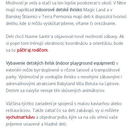
Možností je veľa a stačí sa len lepšie poobzerať v okolí. V Nitre
majú napríklad
indoorové detské ihrisko
Magic Land a v
Banskej Štiavnici v Terra Permonia majú deti k dispozícií tvorivú
dielňu, kde si môžu vyskúšať pílenie, vŕtanie či orezávanie.
Deti chcú hlavne šantiť a objavovať nové možnosti zábavy. Ak
si popri tom trénujú obratnosť, koordináciu a orientáciu, bude
sa to
páčiť aj rodičom
.
Vybavenie detských ihrísk (
indoor playground equipment
)
v
exteriéri môže byť doplnené o rôzne lanové a trampolínové
parky. Výnimočné je vonkajšie ihrisko s mnohými zábavnými i
adrenalínovými atrakciami Babyland Villa Betula na Liptove.
Deťom sa navyše venuje tím skúsených animátorov.
Väčšina týchto zariadení je spojená s malou kaviarňou alebo
reštauráciou. Takže zatiaľ čo sa deti zabávajú, vy si môžete
vychutnať kávu
a objednať jedlo, kým sa na vás vrhnú vaše
príjemne unavené a hladné deti.