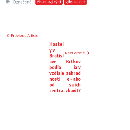
Označené:
Víkendový výlet
výlet s deťmi
Previous Article
Hostel
y v
Next Article
Bratisl
ave
Krtkov
podľa
ia v
vzdiale
záhrad
nosti
e – ako
od
sa ich
centra.
zbaviť?