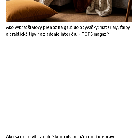
Ako vybrať štýlový prehoz na gauč do obývačky: materiály, farby
a praktické tipy na zladenie interiéru - TOP5 magazín
Ako sa pripraviť na colné kontroly pri námornej preprave