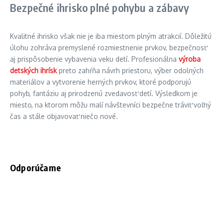
Bezpečné ihrisko plné pohybu a zábavy
Kvalitné ihrisko však nie je iba miestom plným atrakcií. Dôležitú
úlohu zohráva premyslené rozmiestnenie prvkov, bezpečnosť
aj prispôsobenie vybavenia veku detí. Profesionálna
výroba
detských ihrísk
preto zahŕňa návrh priestoru, výber odolných
materiálov a vytvorenie herných prvkov, ktoré podporujú
pohyb, fantáziu aj prirodzenú zvedavosť detí. Výsledkom je
miesto, na ktorom môžu malí návštevníci bezpečne tráviť voľný
čas a stále objavovať niečo nové.
Odporúčame