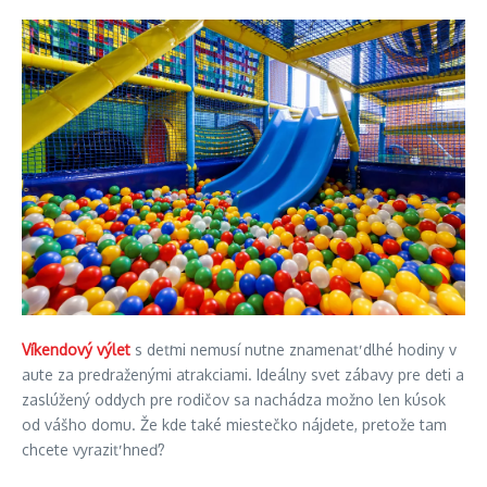
Víkendový výlet
s deťmi nemusí nutne znamenať dlhé hodiny v
aute za predraženými atrakciami. Ideálny svet zábavy pre deti a
zaslúžený oddych pre rodičov sa nachádza možno len kúsok
od vášho domu. Že kde také miestečko nájdete, pretože tam
chcete vyraziť hneď?