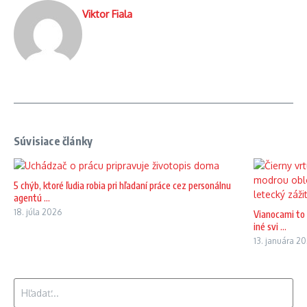
Viktor Fiala
Súvisiace články
5 chýb, ktoré ľudia robia pri hľadaní práce cez personálnu
agentú ...
18. júla 2026
Vianocami to 
iné svi ...
13. januára 2
Hľadať: