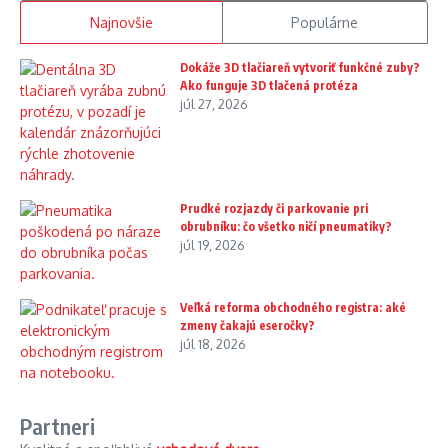
Najnovšie
Populárne
Dokáže 3D tlačiareň vytvoriť funkčné zuby?
Ako funguje 3D tlačená protéza
júl 27, 2026
Prudké rozjazdy či parkovanie pri
obrubníku: čo všetko ničí pneumatiky?
júl 19, 2026
Veľká reforma obchodného registra: aké
zmeny čakajú eseročky?
júl 18, 2026
Partneri