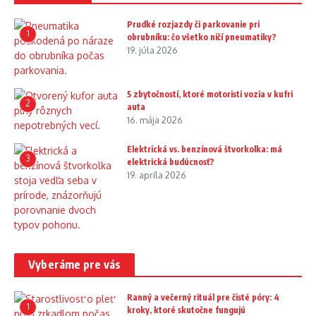
Prudké rozjazdy či parkovanie pri
1
obrubníku: čo všetko ničí pneumatiky?
19. júla 2026
5 zbytočností, ktoré motoristi vozia v kufri
2
auta
16. mája 2026
Elektrická vs. benzínová štvorkolka: má
3
elektrická budúcnosť?
19. apríla 2026
Vyberáme pre vás
Ranný a večerný rituál pre čisté póry: 4
1
kroky, ktoré skutočne fungujú