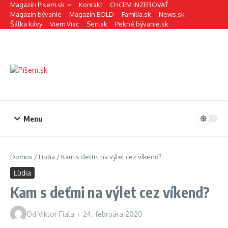
Preskočiť na obsah
Magazín Pisem.sk
Kontakt
CHCEM INZEROVAŤ
Magazín bývanie
Magazín BOLD
Família.sk
News.sk
Šálka kávy
Viem Viac
Sen.sk
Pekné bývanie.sk
Menu
Domov
/
Ľudia
/
Kam s deťmi na výlet cez víkend?
Ľudia
Kam s deťmi na výlet cez víkend?
Od
Viktor Fiala
24. februára 2020