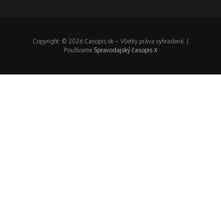
Copyright: © 2026 Casopis.sk – Všetky práva vyhradené. |
Používame
Spravodajský časopis X