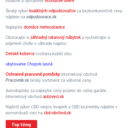
Kvalitné a spoľahlivé
vchodové dvere
Široký výber
kvalitných odpudzovačov
za bezkonkurenčné ceny
nájdete na
odpudzovace.sk
Najlepšie
domáce meteostanice
Obstarajte si
záhradný ratanový nábytok
a vychutnajte si
príjemné chvíle v záhrade naplno.
Detské koberce
rozžiaria každú izbu.
ubytovanie Chopok Jasná
Ochranné pracovné pomôcky
internetový obchod
Pracovnik.sk
široký sortiment za výborné ceny.
Autodoplnky za najlepšie ceny priamo do vašej garáže.
Internetový obchod
autoveci.sk
Najširší výber CBD olejov, kvapiek a CBD kozmetiky nájdete v
porovnávači cien na
cbd-obchod.sk
Top témy