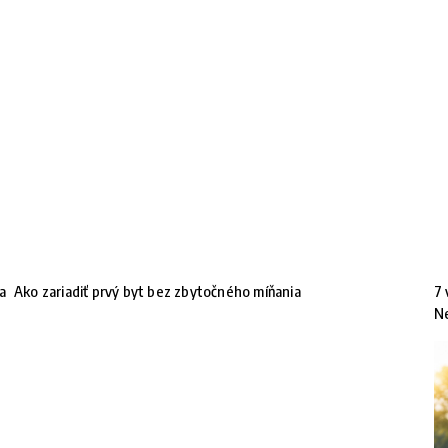
na
Ako zariadiť prvý byt bez zbytočného míňania
7 
N