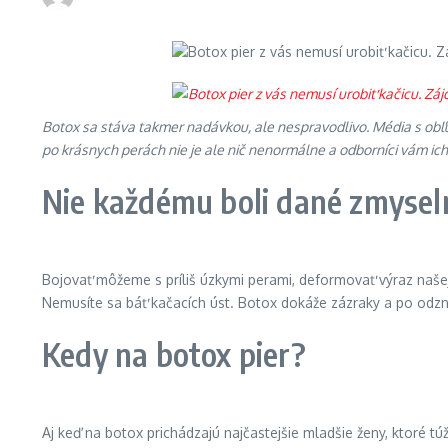
Botox sa stáva takmer nadávkou, ale nespravodlivo. Média s obľub
po krásnych perách nie je ale nič nenormálne a odborníci vám ic
Nie každému boli dané zmysel
Bojovať môžeme s príliš úzkymi perami, deformovať výraz naše
Nemusíte sa báť kačacích úst. Botox dokáže zázraky a po odzn
Kedy na botox pier?
Aj keď na botox prichádzajú najčastejšie mladšie ženy, ktoré tú