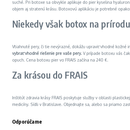
suché. Pri botoxe sa obvykle aplikuje do pier kyselina hyaluron
objem aj stratenú krásu. Botoxovú aplikáciu je potrebné opako
Niekedy však botox na prírodu
Vtiahnuté pery, či tie nevýrazné, dokážu upraviť vhodné kožné im
vybrať vhodné riešenie pre vaše pery.
V prípade botoxu vás čaká
opuch. Cena botoxu pier vo FRAIS začína na 240 €.
Za krásou do FRAIS
Inštitút zdravia krásy FRAIS poskytuje služby v oblasti plastick
medicíny. Sídli v Bratislave. Objednajte sa, alebo sa priamo zas
Odporúčame