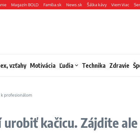
anie
Magazín BOLD
Família.sk
News.sk
Šálka kávy
Viem Viac
Se
sex, vzťahy
Motivácia
Ľudia
Technika
Zdravie
Šp
le k profesionálom
 urobiť kačicu. Zájdite al