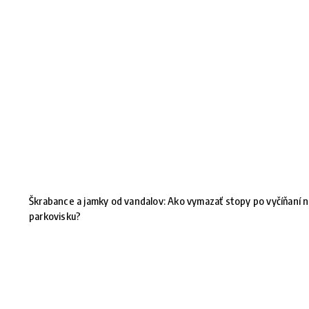
Škrabance a jamky od vandalov: Ako vymazať stopy po vyčíňaní 
parkovisku?