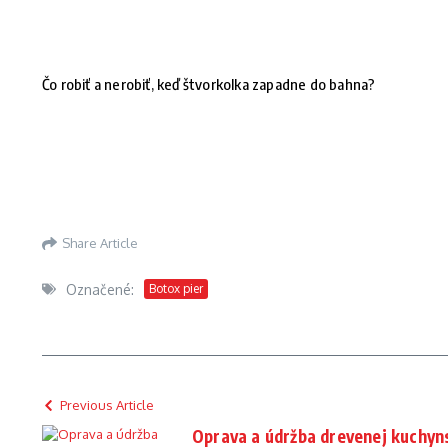
Čo robiť a nerobiť, keď štvorkolka zapadne do bahna?
Share Article
Označené:
Botox pier
Previous Article
Oprava a údržba drevenej kuchynsk