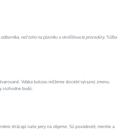
 odborníka, než toho na plastiku a skrášľovacie procedúry. Túžba
ne tvarované. Vďaka botoxu môžeme docieliť výraznú zmenu.
ry rozhodne budú.
i rokmi strácajú naše pery na objeme. Sú povädnuté, menšie a