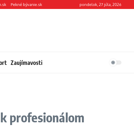
n.sk
Pekné bývanie.sk
pondelok, 27 júla, 2026
ort
Zaujímavosti
e k profesionálom