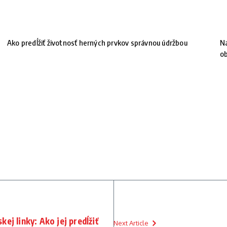
Ako predĺžiť životnosť herných prvkov správnou údržbou
Na
ob
ej linky: Ako jej predĺžiť
Next Article