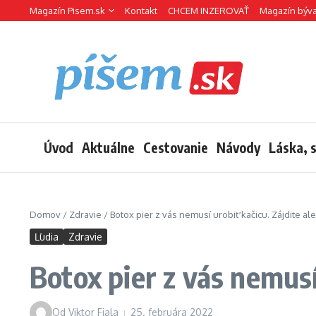
Preskočiť na obsah
Magazín Pisem.sk
Kontakt
CHCEM INZEROVAŤ
Magazín býv
Úvod
Aktuálne
Cestovanie
Návody
Láska, 
Domov
/
Zdravie
/
Botox pier z vás nemusí urobiť kačicu. Zájdite a
Ľudia
Zdravie
Botox pier z vás nemusí
Od
Viktor Fiala
25. februára 2022