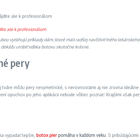
ou vyťahujú príklady dám, ktoré mali radšej navštíviť iného lekárskeho
h dokážu urobiť vďaka botoxu skutočne krásne.
né pery
j tváre môžu pery nesymetrické, s nerovnosťami aj nie zrovna ideál
ení opuchov po jeho aplikácii nebude vôbec poznať. Krajšími však pe
žia vypadať lepšie,
botox pier
pomáha v každom veku
. S pribúdajúcim