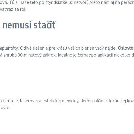
ová. Tú si naše telo po štyridsiatke už netvorí, preto nám aj na perách
vať raz za rok.
 nemusí stačiť
plantáty. Citlivé riešenie pre krásu vašich pier sa vždy nájde.
Oslovte 
 zhruba 30 minútový zákrok. Ideálne je čerpať po aplikácii niekoľko d
ej chirurgie, laserovej a estetickej medicíny, dermatológie, lekárskej 
tavte.