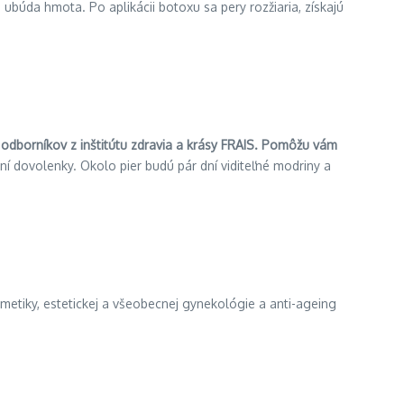
 ubúda hmota. Po aplikácii botoxu sa pery rozžiaria, získajú
odborníkov z inštitútu zdravia a krásy FRAIS. Pomôžu vám
ní dovolenky. Okolo pier budú pár dní viditeľné modriny a
kozmetiky, estetickej a všeobecnej gynekológie a anti-ageing