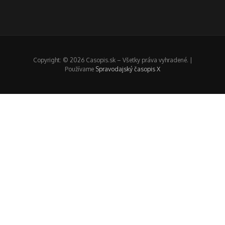
Copyright: © 2026 Casopis.sk – Všetky práva vyhradené. |
Používame
Spravodajský časopis X