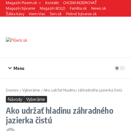
Preskočiť na obsah
Magazín Pisem.sk
Kontakt
CHCEM INZEROVAŤ
Magazín bývanie
Magazín BOLD
Família.sk
News.sk
Šálka kávy
Viem Viac
Sen.sk
Pekné bývanie.sk
Menu
Domov
/
Vyberáme
/
Ako udržať hladinu záhradného jazierka čistú
Návody
Vyberáme
Ako udržať hladinu záhradného
jazierka čistú