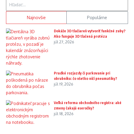
Hľadať:
Najnovšie
Populárne
Dokáže 3D tlačiareň vytvoriť funkčné zuby?
Ako funguje 3D tlačená protéza
júl 27, 2026
Prudké rozjazdy či parkovanie pri
obrubníku: čo všetko ničí pneumatiky?
júl 19, 2026
Veľká reforma obchodného registra: aké
zmeny čakajú eseročky?
júl 18, 2026