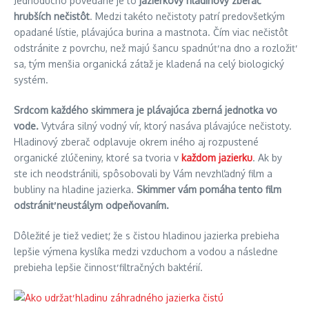
Jednoducho povedané je to
jazierkový hladinový zberač
hrubších nečistôt
. Medzi takéto nečistoty patrí predovšetkým
opadané lístie, plávajúca burina a mastnota. Čím viac nečistôt
odstránite z povrchu, než majú šancu spadnúť na dno a rozložiť
sa, tým menšia organická záťaž je kladená na celý biologický
systém.
Srdcom každého skimmera je plávajúca zberná jednotka vo
vode.
Vytvára silný vodný vír, ktorý nasáva plávajúce nečistoty.
Hladinový zberač odplavuje okrem iného aj rozpustené
organické zlúčeniny, ktoré sa tvoria v
každom jazierku
. Ak by
ste ich neodstránili, spôsobovali by Vám nevzhľadný film a
bubliny na hladine jazierka.
Skimmer vám pomáha tento film
odstrániť neustálym odpeňovaním.
Dôležité je tiež vedieť, že s čistou hladinou jazierka prebieha
lepšie výmena kyslíka medzi vzduchom a vodou a následne
prebieha lepšie činnosť filtračných baktérií.