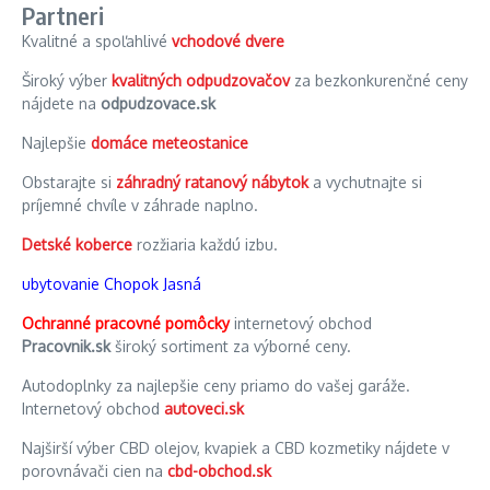
Partneri
Kvalitné a spoľahlivé
vchodové dvere
Široký výber
kvalitných odpudzovačov
za bezkonkurenčné ceny
nájdete na
odpudzovace.sk
Najlepšie
domáce meteostanice
Obstarajte si
záhradný ratanový nábytok
a vychutnajte si
príjemné chvíle v záhrade naplno.
Detské koberce
rozžiaria každú izbu.
ubytovanie Chopok Jasná
Ochranné pracovné pomôcky
internetový obchod
Pracovnik.sk
široký sortiment za výborné ceny.
Autodoplnky za najlepšie ceny priamo do vašej garáže.
Internetový obchod
autoveci.sk
Najširší výber CBD olejov, kvapiek a CBD kozmetiky nájdete v
porovnávači cien na
cbd-obchod.sk