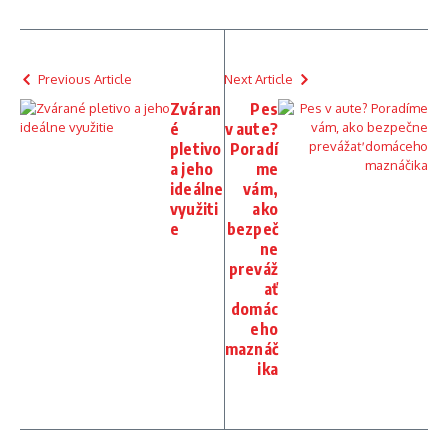
Previous Article
Next Article
Zváran
Pes
é
v aute?
pletivo
Poradí
a jeho
me
ideálne
vám,
využiti
ako
e
bezpeč
ne
preváž
ať
domác
eho
maznáč
ika