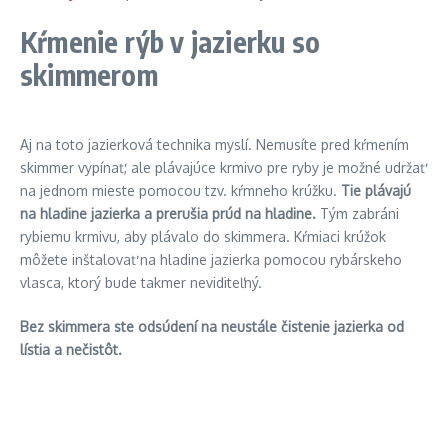
Kŕmenie rýb v jazierku so
skimmerom
Aj na toto jazierková technika myslí. Nemusíte pred kŕmením
skimmer vypínať, ale plávajúce krmivo pre ryby je možné udržať
na jednom mieste pomocou tzv. kŕmneho krúžku.
Tie plávajú
na hladine jazierka a prerušia prúd na hladine.
Tým zabráni
rybiemu krmivu, aby plávalo do skimmera. Kŕmiaci krúžok
môžete inštalovať na hladine jazierka pomocou rybárskeho
vlasca, ktorý bude takmer neviditeľný.
Bez skimmera ste odsúdení na neustále čistenie jazierka od
lístia a nečistôt.