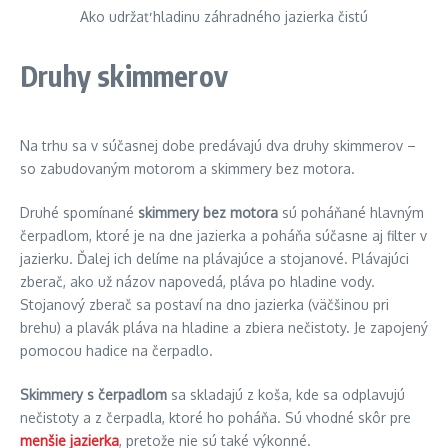
Ako udržať hladinu záhradného jazierka čistú
Druhy skimmerov
Na trhu sa v súčasnej dobe predávajú dva druhy skimmerov –
so zabudovaným motorom a skimmery bez motora.
Druhé spomínané
skimmery bez motora
sú poháňané hlavným
čerpadlom, ktoré je na dne jazierka a poháňa súčasne aj filter v
jazierku. Ďalej ich delíme na plávajúce a stojanové. Plávajúci
zberač, ako už názov napovedá, pláva po hladine vody.
Stojanový zberač sa postaví na dno jazierka (väčšinou pri
brehu) a plavák pláva na hladine a zbiera nečistoty. Je zapojený
pomocou hadice na čerpadlo.
Skimmery s čerpadlom
sa skladajú z koša, kde sa odplavujú
nečistoty a z čerpadla, ktoré ho poháňa. Sú vhodné skôr pre
menšie jazierka
, pretože nie sú také výkonné.