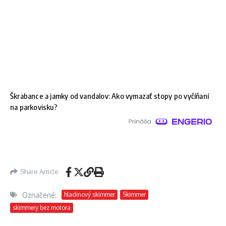
Škrabance a jamky od vandalov: Ako vymazať stopy po vyčíňaní
na parkovisku?
Share Article
Označené:
hladinový skimmer
Skimmer
skimmery bez motora