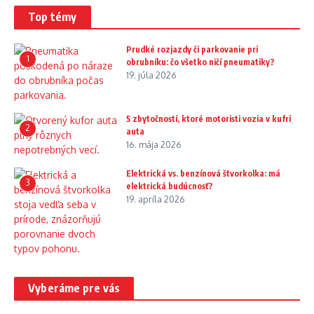
Top témy
Prudké rozjazdy či parkovanie pri
1
obrubníku: čo všetko ničí pneumatiky?
19. júla 2026
5 zbytočností, ktoré motoristi vozia v kufri
2
auta
16. mája 2026
Elektrická vs. benzínová štvorkolka: má
3
elektrická budúcnosť?
19. apríla 2026
Vyberáme pre vás