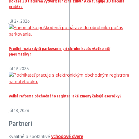
Dokáže 3D tlačiareň vytvoriť funkčné zuby? Ako funguje 3D tlačená
protéza
júl 27, 2026
Prudké rozjazdy či parkovanie pri obrubníku: čo všetko ničí
pneumatiky?
júl 19, 2026
Veľká reforma obchodného registra: aké zmeny čakajú eseročky?
júl 18, 2026
Partneri
Kvalitné a spoľahlivé
vchodové dvere