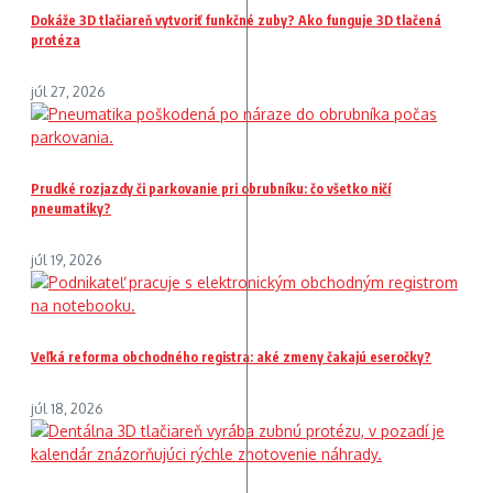
Dokáže 3D tlačiareň vytvoriť funkčné zuby? Ako funguje 3D tlačená
protéza
júl 27, 2026
Prudké rozjazdy či parkovanie pri obrubníku: čo všetko ničí
pneumatiky?
júl 19, 2026
Veľká reforma obchodného registra: aké zmeny čakajú eseročky?
júl 18, 2026