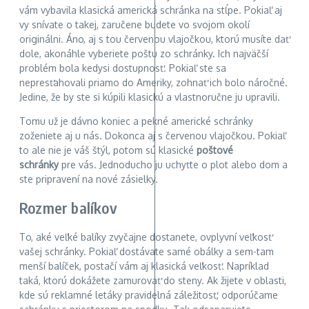
vám vybavila klasická americká schránka na stĺpe. Pokiaľ aj
vy snívate o takej, zaručene budete vo svojom okolí
originálni. Áno, aj s tou červenou vlajočkou, ktorú musíte dať
dole, akonáhle vyberiete poštu zo schránky. Ich najväčší
problém bola kedysi dostupnosť. Pokiaľ ste sa
nepresťahovali priamo do Ameriky, zohnať ich bolo náročné.
Jedine, že by ste si kúpili klasickú a vlastnoručne ju upravili.
Tomu už je dávno koniec a pekné americké schránky
zoženiete aj u nás. Dokonca aj s červenou vlajočkou. Pokiaľ
to ale nie je váš štýl, potom sú klasické
poštové
schránky
pre vás. Jednoducho ju uchyťte o plot alebo dom a
ste pripravení na nové zásielky.
Rozmer balíkov
To, aké veľké balíky zvyčajne dostanete, ovplyvní veľkosť
vašej schránky. Pokiaľ dostávate samé obálky a sem-tam
menší balíček, postačí vám aj klasická veľkosť. Napríklad
taká, ktorú dokážete zamurovať do steny. Ak žijete v oblasti,
kde sú reklamné letáky pravidelná záležitosť, odporúčame