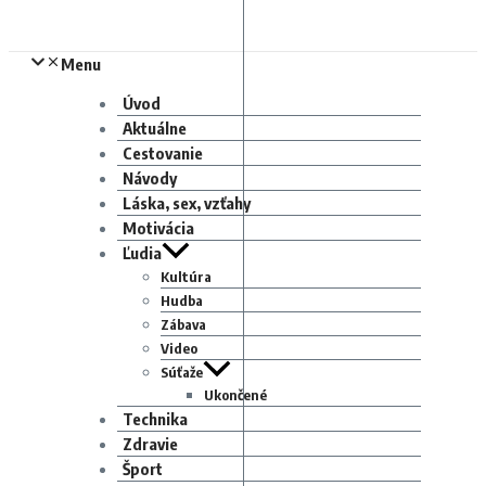
Menu
Úvod
Aktuálne
Cestovanie
Návody
Láska, sex, vzťahy
Motivácia
Ľudia
Kultúra
Hudba
Zábava
Video
Súťaže
Ukončené
Technika
Zdravie
Šport