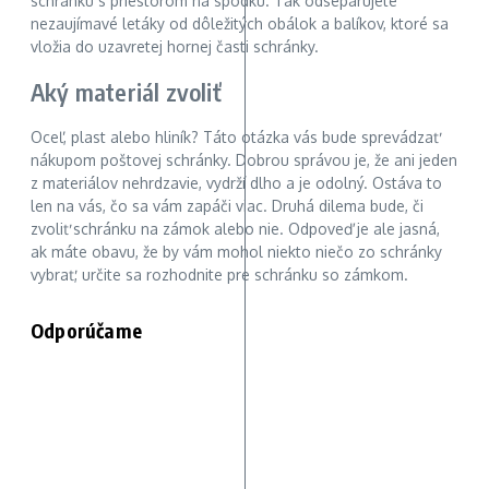
schránku s priestorom na spodku. Tak odseparujete
nezaujímavé letáky od dôležitých obálok a balíkov, ktoré sa
vložia do uzavretej hornej časti schránky.
Aký materiál zvoliť
Oceľ, plast alebo hliník? Táto otázka vás bude sprevádzať
nákupom poštovej schránky. Dobrou správou je, že ani jeden
z materiálov nehrdzavie, vydrží dlho a je odolný. Ostáva to
len na vás, čo sa vám zapáči viac. Druhá dilema bude, či
zvoliť schránku na zámok alebo nie. Odpoveď je ale jasná,
ak máte obavu, že by vám mohol niekto niečo zo schránky
vybrať, určite sa rozhodnite pre schránku so zámkom.
Odporúčame