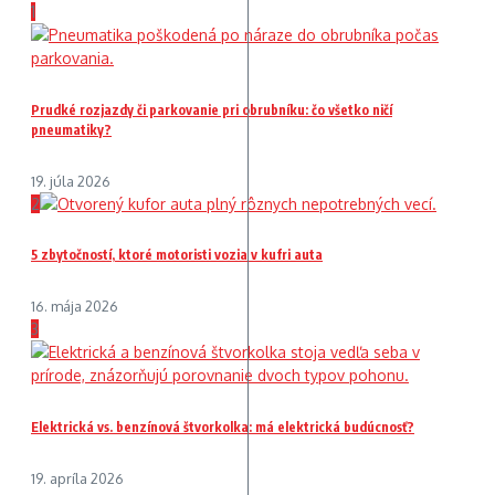
1
Prudké rozjazdy či parkovanie pri obrubníku: čo všetko ničí
pneumatiky?
19. júla 2026
2
5 zbytočností, ktoré motoristi vozia v kufri auta
16. mája 2026
3
Elektrická vs. benzínová štvorkolka: má elektrická budúcnosť?
19. apríla 2026