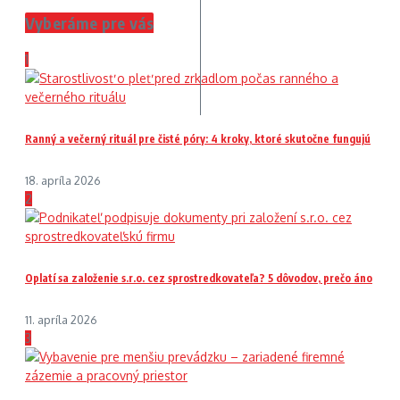
Vyberáme pre vás
1
Ranný a večerný rituál pre čisté póry: 4 kroky, ktoré skutočne fungujú
18. apríla 2026
2
Oplatí sa založenie s.r.o. cez sprostredkovateľa? 5 dôvodov, prečo áno
11. apríla 2026
3