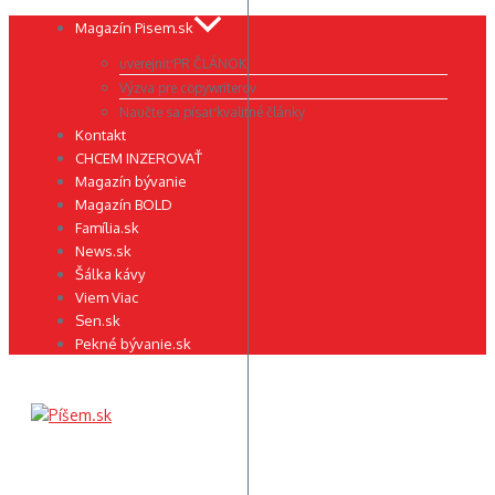
Preskočiť
Magazín Pisem.sk
na
uverejniť PR ČLÁNOK
obsah
Výzva pre copywriterov
Naučte sa písať kvalitné články
Kontakt
CHCEM INZEROVAŤ
Magazín bývanie
Magazín BOLD
Família.sk
News.sk
Šálka kávy
Viem Viac
Sen.sk
Pekné bývanie.sk