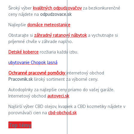
Široký výber
kvalitných odpudzovačov
za bezkonkurenčné
ceny nájdete na
odpudzovace.sk
Najlepšie
domáce meteostanice
Obstarajte si
záhradný ratanový nábytok
a vychutnajte si
príjemné chvíle v záhrade naplno.
Detské koberce
rozžiaria každú izbu.
ubytovanie Chopok Jasná
Ochranné pracovné pomôcky
internetový obchod
Pracovnik.sk
široký sortiment za výborné ceny.
Autodoplnky za najlepšie ceny priamo do vašej garáže.
Internetový obchod
autoveci.sk
Najširší výber CBD olejov, kvapiek a CBD kozmetiky nájdete v
porovnávači cien na
cbd-obchod.sk
Top témy