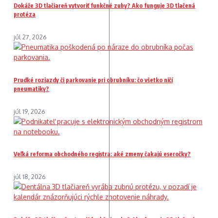
Dokáže 3D tlačiareň vytvoriť funkčné zuby? Ako funguje 3D tlačená
protéza
júl 27, 2026
Prudké rozjazdy či parkovanie pri obrubníku: čo všetko ničí
pneumatiky?
júl 19, 2026
Veľká reforma obchodného registra: aké zmeny čakajú eseročky?
júl 18, 2026