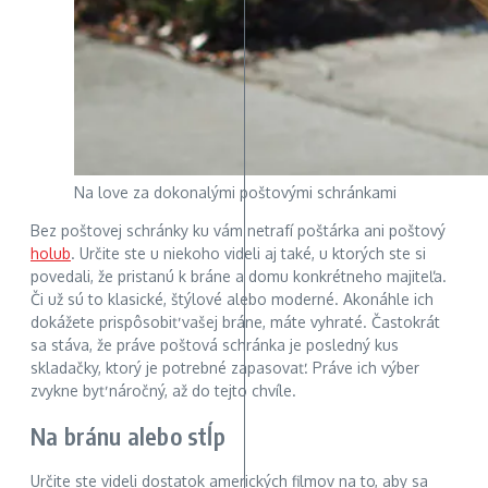
Na love za dokonalými poštovými schránkami
Bez poštovej schránky ku vám netrafí poštárka ani poštový
holub
. Určite ste u niekoho videli aj také, u ktorých ste si
povedali, že pristanú k bráne a domu konkrétneho majiteľa.
Či už sú to klasické, štýlové alebo moderné. Akonáhle ich
dokážete prispôsobiť vašej bráne, máte vyhraté. Častokrát
sa stáva, že práve poštová schránka je posledný kus
skladačky, ktorý je potrebné zapasovať. Práve ich výber
zvykne byť náročný, až do tejto chvíle.
Na bránu alebo stĺp
Určite ste videli dostatok amerických filmov na to, aby sa