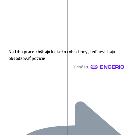
Na trhu práce chýbajú ľudia: čo robia firmy, keď nestíhajú
obsadzovať pozície