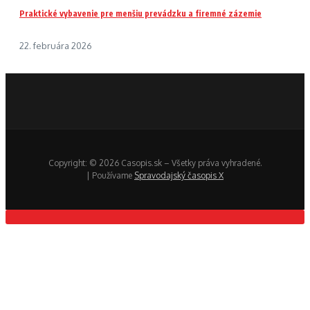
Praktické vybavenie pre menšiu prevádzku a firemné zázemie
22. februára 2026
Copyright: © 2026 Casopis.sk – Všetky práva vyhradené.
| Používame
Spravodajský časopis X