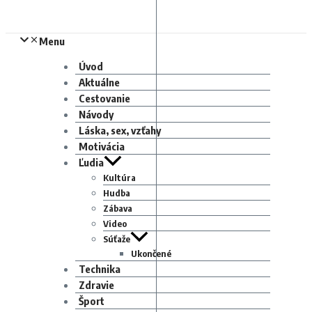
Menu
Úvod
Aktuálne
Cestovanie
Návody
Láska, sex, vzťahy
Motivácia
Ľudia
Kultúra
Hudba
Zábava
Video
Súťaže
Ukončené
Technika
Zdravie
Šport