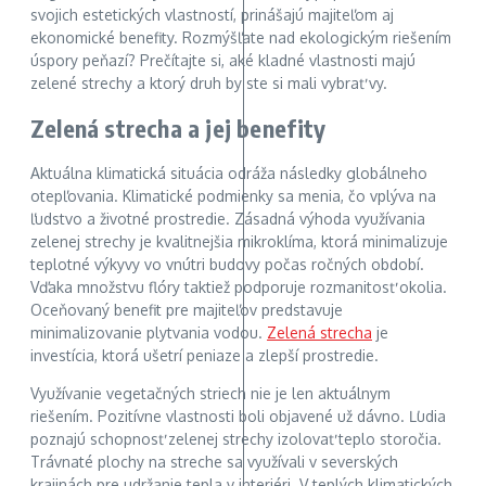
svojich estetických vlastností, prinášajú majiteľom aj
ekonomické benefity. Rozmýšľate nad ekologickým riešením
úspory peňazí? Prečítajte si, aké kladné vlastnosti majú
zelené strechy a ktorý druh by ste si mali vybrať vy.
Zelená strecha a jej benefity
Aktuálna klimatická situácia odráža následky globálneho
otepľovania. Klimatické podmienky sa menia, čo vplýva na
ľudstvo a životné prostredie. Zásadná výhoda využívania
zelenej strechy je kvalitnejšia mikroklíma, ktorá minimalizuje
teplotné výkyvy vo vnútri budovy počas ročných období.
Vďaka množstvu flóry taktiež podporuje rozmanitosť okolia.
Oceňovaný benefit pre majiteľov predstavuje
minimalizovanie plytvania vodou.
Zelená strecha
je
investícia, ktorá ušetrí peniaze a zlepší prostredie.
Využívanie vegetačných striech nie je len aktuálnym
riešením. Pozitívne vlastnosti boli objavené už dávno. Ľudia
poznajú schopnosť zelenej strechy izolovať teplo storočia.
Trávnaté plochy na streche sa využívali v severských
krajinách pre udržanie tepla v interiéri. V teplých klimatických