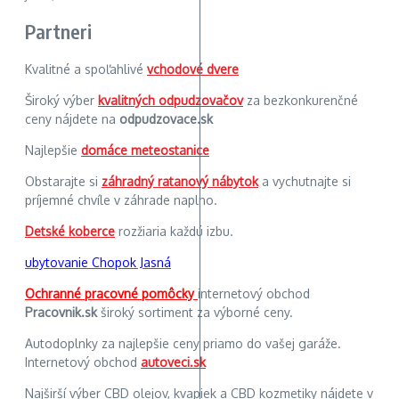
Partneri
Kvalitné a spoľahlivé
vchodové dvere
Široký výber
kvalitných odpudzovačov
za bezkonkurenčné
ceny nájdete na
odpudzovace.sk
Najlepšie
domáce meteostanice
Obstarajte si
záhradný ratanový nábytok
a vychutnajte si
príjemné chvíle v záhrade naplno.
Detské koberce
rozžiaria každú izbu.
ubytovanie Chopok Jasná
Ochranné pracovné pomôcky
internetový obchod
Pracovnik.sk
široký sortiment za výborné ceny.
Autodoplnky za najlepšie ceny priamo do vašej garáže.
Internetový obchod
autoveci.sk
Najširší výber CBD olejov, kvapiek a CBD kozmetiky nájdete v