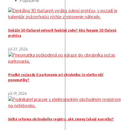
Populárne
Dokáže 3D tlačiareň vytvoriť funkčné zuby? Ako funguje 3D tlačená
protéza
júl 27, 2026
Prudké rozjazdy či parkovanie pri obrubníku: čo všetko ničí
pneumatiky?
júl 19, 2026
Veľká reforma obchodného registra: aké zmeny čakajú eseročky?