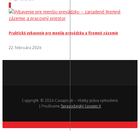
3
Praktické vybavenie pre menšiu prevádzku a firemné zázemie
22. februára 2026
Copyright: © 2026 Casopis.sk – Všetky práva vyhradené.
| Používame
Spravodajský časopis X