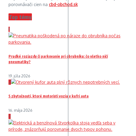
porovnávači cien na
cbd-obchod.sk
Top témy
1
Prudké rozjazdy či parkovanie pri obrubníku: čo všetko ničí
pneumatiky?
19. júla 2026
2
5 zbytočností, ktoré motoristi vozia v kufri auta
16. mája 2026
3