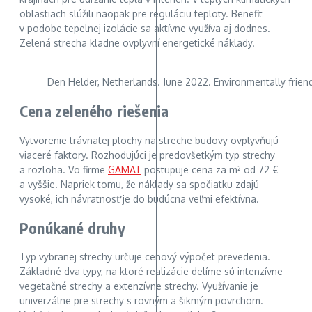
oblastiach slúžili naopak pre reguláciu teploty. Benefit
v podobe tepelnej izolácie sa aktívne využíva aj dodnes.
Zelená strecha kladne ovplyvní energetické náklady.
Den Helder, Netherlands. June 2022. Environmentally friendl
Cena zeleného riešenia
Vytvorenie trávnatej plochy na streche budovy ovplyvňujú
viaceré faktory. Rozhodujúci je predovšetkým typ strechy
a rozloha. Vo firme
GAMAT
postupuje cena za m² od 72 €
a vyššie. Napriek tomu, že náklady sa spočiatku zdajú
vysoké, ich návratnosť je do budúcna veľmi efektívna.
Ponúkané druhy
Typ vybranej strechy určuje cenový výpočet prevedenia.
Základné dva typy, na ktoré realizácie delíme sú intenzívne
vegetačné strechy a extenzívne strechy. Využívanie je
univerzálne pre strechy s rovným a šikmým povrchom.