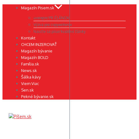
Preskočiť
Magazín Pisem.sk
na
uverejniť PR ČLÁNOK
obsah
Výzva pre copywriterov
Naučte sa písať kvalitné články
Kontakt
CHCEM INZEROVAŤ
Magazín bývanie
Magazín BOLD
Família.sk
News.sk
Šálka kávy
Viem Viac
Sen.sk
Pekné bývanie.sk