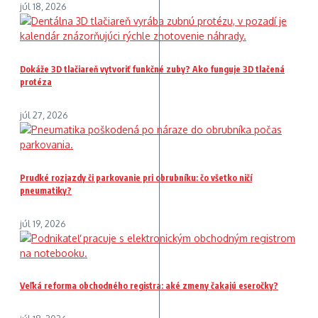
júl 18, 2026
Dokáže 3D tlačiareň vytvoriť funkčné zuby? Ako funguje 3D tlačená
protéza
júl 27, 2026
Prudké rozjazdy či parkovanie pri obrubníku: čo všetko ničí
pneumatiky?
júl 19, 2026
Veľká reforma obchodného registra: aké zmeny čakajú eseročky?