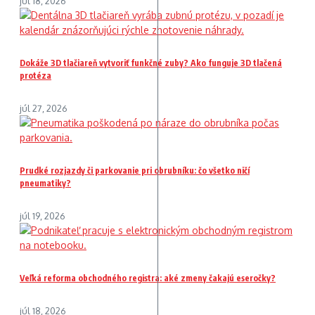
júl 18, 2026
Dokáže 3D tlačiareň vytvoriť funkčné zuby? Ako funguje 3D tlačená
protéza
júl 27, 2026
Prudké rozjazdy či parkovanie pri obrubníku: čo všetko ničí
pneumatiky?
júl 19, 2026
Veľká reforma obchodného registra: aké zmeny čakajú eseročky?
júl 18, 2026