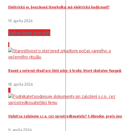
Elektrická vs. benzínová štvorkolka: má elektrická budúcnosť?
19. apríla 2026
Vyberáme pre vás
1
Ranný a večerný rituál pre čisté póry: 4 kroky, ktoré skutočne fungujú
18. apríla 2026
2
Oplatí sa založenie s.r.o. cez sprostredkovateľa? 5 dôvodov, prečo áno
11. apríla 2026