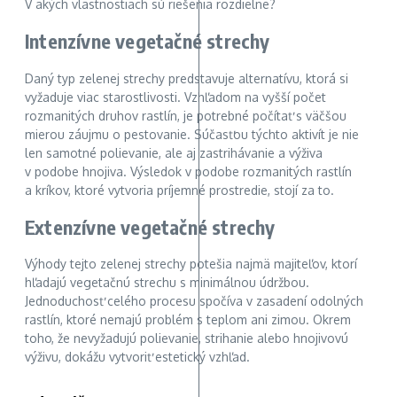
V akých vlastnostiach sú riešenia rozdielne?
Intenzívne vegetačné strechy
Daný typ zelenej strechy predstavuje alternatívu, ktorá si
vyžaduje viac starostlivosti. Vzhľadom na vyšší počet
rozmanitých druhov rastlín, je potrebné počítať s väčšou
mierou záujmu o pestovanie. Súčasťou týchto aktivít je nie
len samotné polievanie, ale aj zastrihávanie a výživa
v podobe hnojiva. Výsledok v podobe rozmanitých rastlín
a kríkov, ktoré vytvoria príjemné prostredie, stojí za to.
Extenzívne vegetačné strechy
Výhody tejto zelenej strechy potešia najmä majiteľov, ktorí
hľadajú vegetačnú strechu s minimálnou údržbou.
Jednoduchosť celého procesu spočíva v zasadení odolných
rastlín, ktoré nemajú problém s teplom ani zimou. Okrem
toho, že nevyžadujú polievanie, strihanie alebo hnojivovú
výživu, dokážu vytvoriť estetický vzhľad.