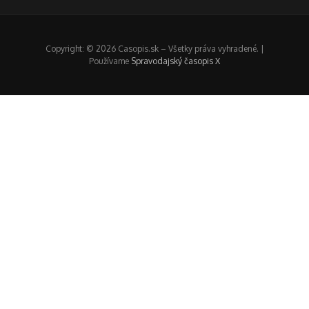
Copyright: © 2026 Casopis.sk – Všetky práva vyhradené. |
Používame
Spravodajský časopis X