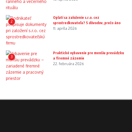
Oplatí sa založenie s.r.o. cez
2
sprostredkovateľa? 5 dôvodov, prečo áno
11. apríla 2026
Praktické vybavenie pre menšiu prevádzku
3
a firemné zázemie
22. februára 2026