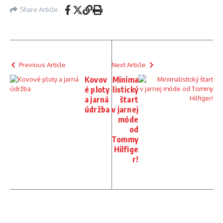
Share Article
Previous Article
Next Article
Kovov
Minima
é ploty
listický
a jarná
štart
údržba
v jarnej
móde
od
Tommy
Hilfige
r!