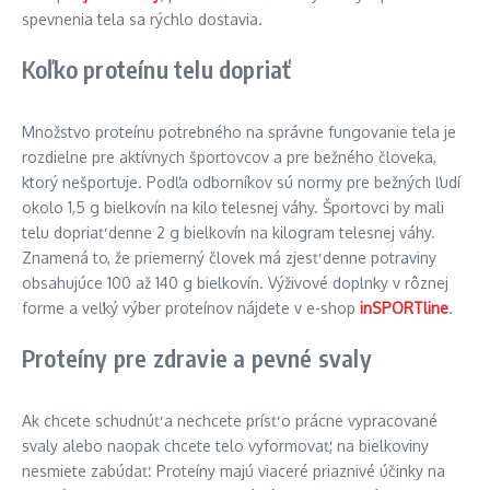
spevnenia tela sa rýchlo dostavia.
Koľko proteínu telu dopriať
Množstvo proteínu potrebného na správne fungovanie tela je
rozdielne pre aktívnych športovcov a pre bežného človeka,
ktorý nešportuje. Podľa odborníkov sú normy pre bežných ľudí
okolo 1,5 g bielkovín na kilo telesnej váhy. Športovci by mali
telu dopriať denne 2 g bielkovín na kilogram telesnej váhy.
Znamená to, že priemerný človek má zjesť denne potraviny
obsahujúce 100 až 140 g bielkovín. Výživové doplnky v rôznej
forme a veľký výber proteínov nájdete v e-shop
inSPORTline
.
Proteíny pre zdravie a pevné svaly
Ak chcete schudnúť a nechcete prísť o prácne vypracované
svaly alebo naopak chcete telo vyformovať, na bielkoviny
nesmiete zabúdať. Proteíny majú viaceré priaznivé účinky na