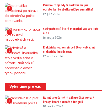
Prudké rozjazdy či parkovanie pri
1
obrubníku: čo všetko ničí pneumatiky?
19. júla 2026
5 zbytočností, ktoré motoristi vozia v kufri
2
auta
16. mája 2026
Elektrická vs. benzínová štvorkolka: má
3
elektrická budúcnosť?
19. apríla 2026
Vyberáme pre vás
Ranný a večerný rituál pre čisté póry: 4
1
kroky, ktoré skutočne fungujú
18. apríla 2026