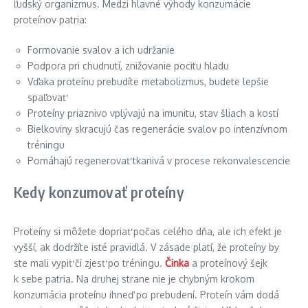
ľudský organizmus. Medzi hlavné výhody konzumácie
proteínov patria:
Formovanie svalov a ich udržanie
Podpora pri chudnutí, znižovanie pocitu hladu
Vďaka proteínu prebudíte metabolizmus, budete lepšie
spaľovať
Proteíny priaznivo vplývajú na imunitu, stav šliach a kostí
Bielkoviny skracujú čas regenerácie svalov po intenzívnom
tréningu
Pomáhajú regenerovať tkanivá v procese rekonvalescencie
Kedy konzumovať proteíny
Proteíny si môžete dopriať počas celého dňa, ale ich efekt je
vyšší, ak dodržíte isté pravidlá. V zásade platí, že proteíny by
ste mali vypiť či zjesť po tréningu.
Činka
a proteínový šejk
k sebe patria. Na druhej strane nie je chybným krokom
konzumácia proteínu ihneď po prebudení. Proteín vám dodá