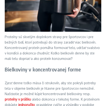
Proteíny sú skvelým doplnkom stravy pre športovcov i pre
bežných ľudí, ktorí potrebujú do stravy zaradiť viac bielkovín.
Koncentrovaný proteín pomáha formovať telo, udržať svalstvo
v kondícii a dokonca chudnúť. Koľko bielkovín denne by ste
mali telu dopriať a ako proteín konzumovať?
Bielkoviny v koncentrovanej forme
Zjesť denne toľko mäsa či strukovín, aby ste pokryli potreby
tela v objeme bielkovín je hlavne pre športovcov nemožné.
Našťastie je možné kúpiť koncentrované bielkoviny resp.
proteíny v prášku
alebo dokonca v tekutej forme. K proteínom
dokúpte
jednoručky
, pravidelne cvičte a výsledky v podobe