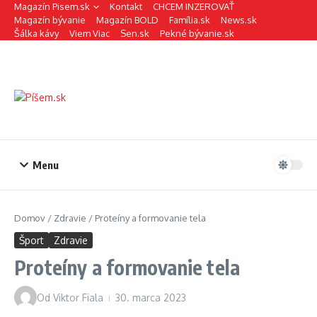
Preskočiť na obsah
Magazín Pisem.sk
Kontakt
CHCEM INZEROVAŤ
Magazín bývanie
Magazín BOLD
Família.sk
News.sk
Šálka kávy
Viem Viac
Sen.sk
Pekné bývanie.sk
Menu
Domov
/
Zdravie
/
Proteíny a formovanie tela
Šport
Zdravie
Proteíny a formovanie tela
Od
Viktor Fiala
30. marca 2023