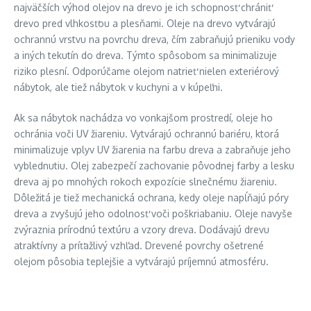
najväčších výhod olejov na drevo je ich schopnosť chrániť
drevo pred vlhkosťou a plesňami. Oleje na drevo vytvárajú
ochrannú vrstvu na povrchu dreva, čím zabraňujú prieniku vody
a iných tekutín do dreva. Týmto spôsobom sa minimalizuje
riziko plesní. Odporúčame olejom natrieť nielen exteriérový
nábytok, ale tiež nábytok v kuchyni a v kúpeľni.
Ak sa nábytok nachádza vo vonkajšom prostredí, oleje ho
ochránia voči UV žiareniu. Vytvárajú ochrannú bariéru, ktorá
minimalizuje vplyv UV žiarenia na farbu dreva a zabraňuje jeho
vyblednutiu. Olej zabezpečí zachovanie pôvodnej farby a lesku
dreva aj po mnohých rokoch expozície slnečnému žiareniu.
Dôležitá je tiež mechanická ochrana, kedy oleje napĺňajú póry
dreva a zvyšujú jeho odolnosť voči poškriabaniu. Oleje navyše
zvýraznia prírodnú textúru a vzory dreva. Dodávajú drevu
atraktívny a príťažlivý vzhľad. Drevené povrchy ošetrené
olejom pôsobia teplejšie a vytvárajú príjemnú atmosféru.