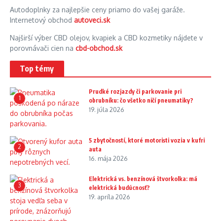
Autodoplnky za najlepšie ceny priamo do vašej garáže.
Internetový obchod
autoveci.sk
Najširší výber CBD olejov, kvapiek a CBD kozmetiky nájdete v
porovnávači cien na
cbd-obchod.sk
Top témy
Prudké rozjazdy či parkovanie pri
1
obrubníku: čo všetko ničí pneumatiky?
19. júla 2026
5 zbytočností, ktoré motoristi vozia v kufri
2
auta
16. mája 2026
Elektrická vs. benzínová štvorkolka: má
3
elektrická budúcnosť?
19. apríla 2026