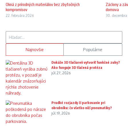
Okná z prírodných materiálov bez zbytočných
Záclony a zá
kompromisov
domova
22. februára 2026
30. decembra
Hľadať:
Najnovšie
Populárne
Dokáže 3D tlačiareň vytvoriť funkčné zuby?
Ako funguje 3D tlačená protéza
júl 27, 2026
Prudké rozjazdy či parkovanie pri
obrubníku: čo všetko ničí pneumatiky?
júl 19, 2026