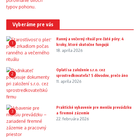
Vyberáme pre vás
Ranný a večerný rituál pre čisté póry: 4
1
kroky, ktoré skutočne fungujú
18. apríla 2026
Oplatí sa založenie s.r.o. cez
2
sprostredkovateľa? 5 dôvodov, prečo áno
11. apríla 2026
Praktické vybavenie pre menšiu prevádzku
3
a firemné zázemie
22. februára 2026