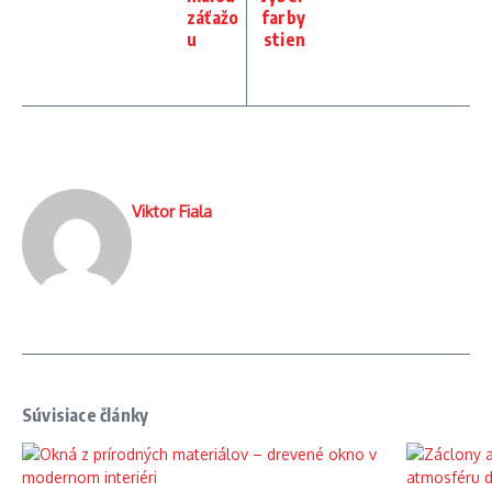
záťažo
farby
u
stien
Viktor Fiala
Súvisiace články