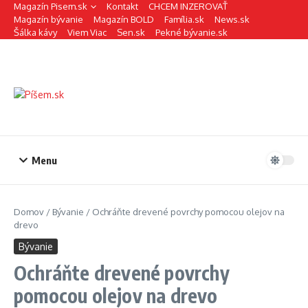
Preskočiť na obsah
Magazín Pisem.sk
Kontakt
CHCEM INZEROVAŤ
Magazín bývanie
Magazín BOLD
Família.sk
News.sk
Šálka kávy
Viem Viac
Sen.sk
Pekné bývanie.sk
Menu
Domov
/
Bývanie
/
Ochráňte drevené povrchy pomocou olejov na
drevo
Bývanie
Ochráňte drevené povrchy
pomocou olejov na drevo