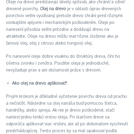
Oleje na drevo predstavujú skvelý spôsob, ako chrániť a oživiť
drevené povrchy.
Olej na drevo
je v oblasti úprav drevených
povrchov veľmi využívaný, pretože drevo chráni pred rôznymi
vonkajšími vplyvmi i mechanickým poškodením. Oleje po
nanesení pôsobia veľmi prírodne a dodávajú drevu na
atraktivite. Oleje na drevo môžu mať rôzne zloženie ako je
ľanový olej, olej z citrusu alebo tungový olej.
Po nanesení oleje dobre vsiaknu do štruktúry dreva, čím ho
ošetria zvonku i zvnútra. Použitie oleja je jednoduché,
nevyžaduje prax a ani skúsenosti práce s drevom.
Ako olej na drevo aplikovať?
Prvým krokom je dôkladné vyčistenie povrchu dreva od prachu
a nečistôt. Následne sa olej nanáša buď pomocou štetca,
handričky, alebo spreja. Ak nie je drevo poškodené, stačí
naniesť jednu tenkú vrstvu oleja. Pri staršom dreve sa
odporúča aplikovať viac vrstiev, ale až po dokonalom vyschnutí
predchádzajúcej. Tento proces by sa mal opakovať podľa