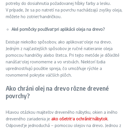
potreby do dosiahnutia požadovanej hĺbky farby a lesku.
V prípade, že sa po natretí na povrchu nachádzajú zvyšky oleja,
môžete ho zotrieť handričkou.
Aké pomôcky používať pri aplikácii oleja na drevo?
Existuje niekoľko spôsobov, ako aplikovať oleje na drevo.
Jedným z najčastejších spôsobov je ručné natieranie oleja
pomocou handričky alebo štetca. Pri tejto metóde je dôležité
nanášať olej rovnomerne a vo vrstvách. Niektorí ľudia
uprednostňujú použitie spreja, čo umožňuje rýchle a
rovnomerné pokrytie väčších plôch.
Ako chráni olej na drevo rôzne drevené
povrchy?
Hlavou otázkou majiteľov dreveného nábytku, okien a iného
dreveného zariadenia je
ako ošetriť a ochrániť nábytok
.
Odpoveď je jednoduchá – pomocou olejov na drevo. Jednou z