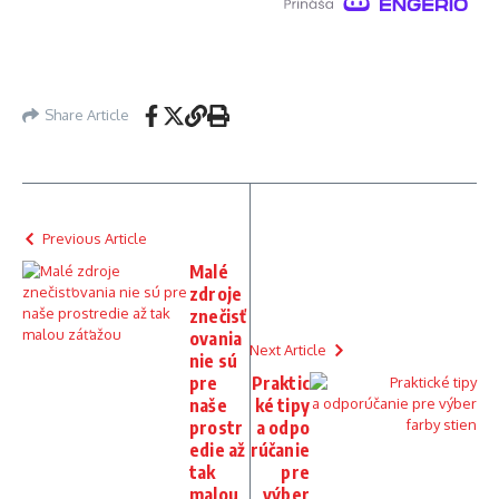
Share Article
Previous Article
Malé
zdroje
znečisť
ovania
Next Article
nie sú
pre
Praktic
naše
ké tipy
prostr
a odpo
edie až
rúčanie
tak
pre
malou
výber