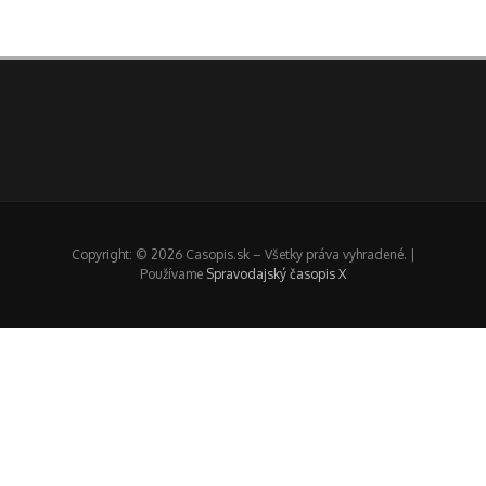
Copyright: © 2026 Casopis.sk – Všetky práva vyhradené. |
Používame
Spravodajský časopis X