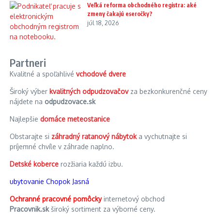
Veľká reforma obchodného registra: aké
zmeny čakajú eseročky?
júl 18, 2026
Partneri
Kvalitné a spoľahlivé
vchodové dvere
Široký výber
kvalitných odpudzovačov
za bezkonkurenčné ceny
nájdete na
odpudzovace.sk
Najlepšie
domáce meteostanice
Obstarajte si
záhradný ratanový nábytok
a vychutnajte si
príjemné chvíle v záhrade naplno.
Detské koberce
rozžiaria každú izbu.
ubytovanie Chopok Jasná
Ochranné pracovné pomôcky
internetový obchod
Pracovnik.sk
široký sortiment za výborné ceny.