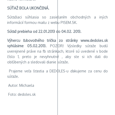
SÚŤAŽ BOLA UKONČENÁ.
Súťažiaci súhlasia so zasielaním obchodných a iných
informácií formou mailu z webu PISEM.SK.
Súťaž prebieha od 22.01.2013 do 04.02. 2013.
Výhercu ľubovoľného trička zo stránky www.dedoles.sk
vyhlásime 05.02.2013.
POZOR! Výsledky súťaže budú
uverejnené práve na fb stránkach, ktoré sú uvedené v bode
číslo 1, preto je nevyhnutné , aby ste si ich dali do
obľúbených a sledovali dianie súťaže.
Prajeme veľa šťastia a DEDOLES-u ďakujeme za cenu do
súťaže.
Autor: Michaela
Foto: dedoles.sk