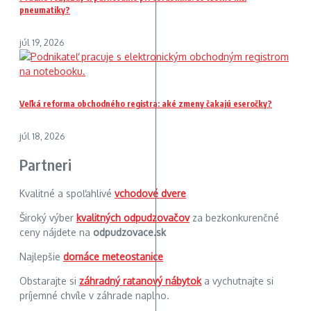
pneumatiky?
júl 19, 2026
Veľká reforma obchodného registra: aké zmeny čakajú eseročky?
júl 18, 2026
Partneri
Kvalitné a spoľahlivé
vchodové dvere
Široký výber
kvalitných odpudzovačov
za bezkonkurenčné
ceny nájdete na
odpudzovace.sk
Najlepšie
domáce meteostanice
Obstarajte si
záhradný ratanový nábytok
a vychutnajte si
príjemné chvíle v záhrade naplno.