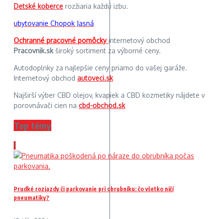
Detské koberce
rozžiaria každú izbu.
ubytovanie Chopok Jasná
Ochranné pracovné pomôcky
internetový obchod
Pracovnik.sk
široký sortiment za výborné ceny.
Autodoplnky za najlepšie ceny priamo do vašej garáže.
Internetový obchod
autoveci.sk
Najširší výber CBD olejov, kvapiek a CBD kozmetiky nájdete v
porovnávači cien na
cbd-obchod.sk
Top témy
1
Prudké rozjazdy či parkovanie pri obrubníku: čo všetko ničí
pneumatiky?