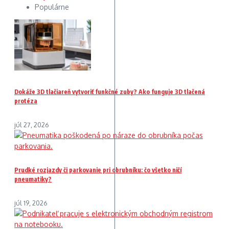
Populárne
Dokáže 3D tlačiareň vytvoriť funkčné zuby? Ako funguje 3D tlačená
protéza
júl 27, 2026
Prudké rozjazdy či parkovanie pri obrubníku: čo všetko ničí
pneumatiky?
júl 19, 2026