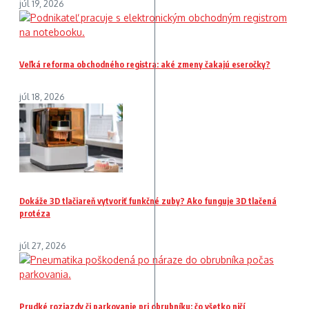
júl 19, 2026
Veľká reforma obchodného registra: aké zmeny čakajú eseročky?
júl 18, 2026
Dokáže 3D tlačiareň vytvoriť funkčné zuby? Ako funguje 3D tlačená
protéza
júl 27, 2026
Prudké rozjazdy či parkovanie pri obrubníku: čo všetko ničí