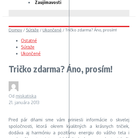
Zaujímavosti
Domov
/
Súťaže
/
Ukončené
/
Tričko zdarma? Áno, prosím!
Ostatné
Súťaže
Ukončené
Tričko zdarma? Áno, prosím!
Od
miskatiska
21. januára 2013
Pred pár dňami sme vám priniesli informácie o skvelej
spoločnosti, ktorá okrem kvalitných a krásnych tričiek,
dodáva aj harmóniu a pozitívnu energiu do vášho tela i