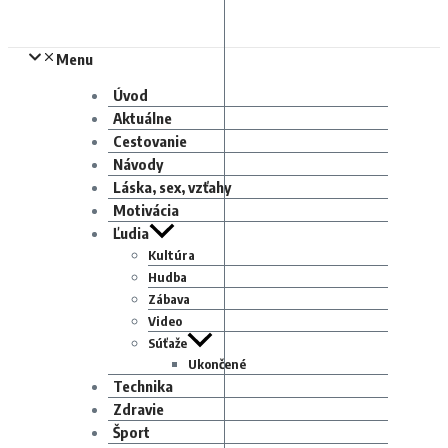
Menu
Úvod
Aktuálne
Cestovanie
Návody
Láska, sex, vzťahy
Motivácia
Ľudia
Kultúra
Hudba
Zábava
Video
Súťaže
Ukončené
Technika
Zdravie
Šport