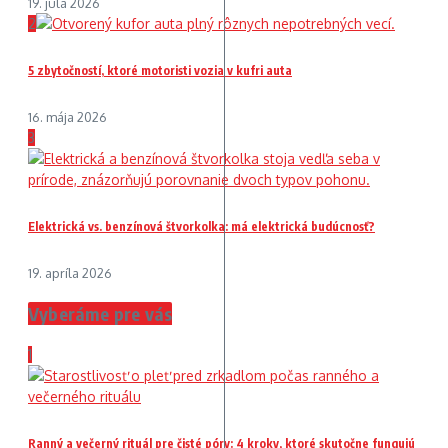
19. júla 2026
2
5 zbytočností, ktoré motoristi vozia v kufri auta
16. mája 2026
3
Elektrická vs. benzínová štvorkolka: má elektrická budúcnosť?
19. apríla 2026
Vyberáme pre vás
1
Ranný a večerný rituál pre čisté póry: 4 kroky, ktoré skutočne fungujú