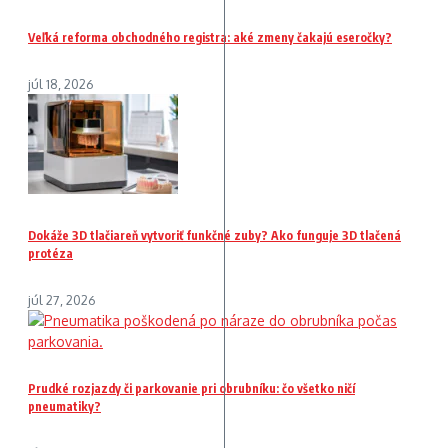
Veľká reforma obchodného registra: aké zmeny čakajú eseročky?
júl 18, 2026
Dokáže 3D tlačiareň vytvoriť funkčné zuby? Ako funguje 3D tlačená
protéza
júl 27, 2026
Prudké rozjazdy či parkovanie pri obrubníku: čo všetko ničí
pneumatiky?