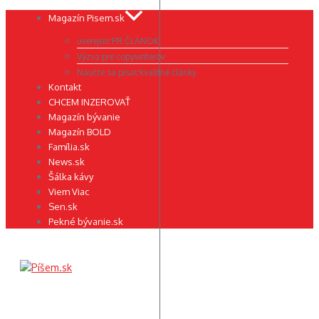
Preskočiť
Magazín Pisem.sk
na
uverejniť PR ČLÁNOK
obsah
Výzva pre copywriterov
Naučte sa písať kvalitné články
Kontakt
CHCEM INZEROVAŤ
Magazín bývanie
Magazín BOLD
Família.sk
News.sk
Šálka kávy
Viem Viac
Sen.sk
Pekné bývanie.sk