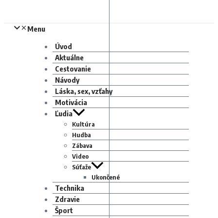
Menu
Úvod
Aktuálne
Cestovanie
Návody
Láska, sex, vzťahy
Motivácia
Ľudia
Kultúra
Hudba
Zábava
Video
Súťaže
Ukončené
Technika
Zdravie
Šport