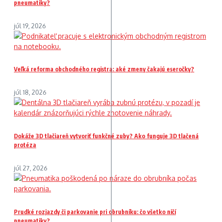
pneumatiky?
júl 19, 2026
Veľká reforma obchodného registra: aké zmeny čakajú eseročky?
júl 18, 2026
Dokáže 3D tlačiareň vytvoriť funkčné zuby? Ako funguje 3D tlačená
protéza
júl 27, 2026
Prudké rozjazdy či parkovanie pri obrubníku: čo všetko ničí
pneumatiky?