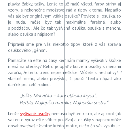
plavky, žabky, tašky. Lenže to už majú všetci, farby, strihy aj
vzory, a nekonečné množstvo rád a tipov k tomu. Napadlo
vás
ale byť originálnym vďaka osuške? Poviete si, osuška, to
je nuda, môže byť tak maximálne farebná, alebo
s podtlačou. Ale čo tak vyšívaná osuška, osuška s menom,
alebo osuška s nápisom?
P
ripravili sme pre vás niekoľko tipov, ktoré z vás spravia
osuškového „génia“.
P
amätáte sa ešte na časy, keď nám mamky vyšívali v škôlke
mená na uteráky? Retro je opäť v kurze a osušky s menami
zaručia, že tento trend nepremeškáte. Môžete si nechať vyšiť
vlastné meno, alebo prezývku, či použiť tento nápad ako
darček pre celú rodinu.
„
Jožko Mrkvička – kancelárska krysa“,
Peťulo, Najlepšia mamka, Najhoršia sestra“
L
enže
vyšívané osušky
nemusia byť len retro, ale aj cool (ak
sa tento výraz ešte vôbec používa) a osušky s nápismi môže
obsahovať vaše životné krédo, motto, niečo čo vás vystihuje.