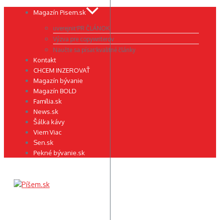
Preskočiť
Magazín Pisem.sk
na
uverejniť PR ČLÁNOK
obsah
Výzva pre copywriterov
Naučte sa písať kvalitné články
Kontakt
CHCEM INZEROVAŤ
Magazín bývanie
Magazín BOLD
Família.sk
News.sk
Šálka kávy
Viem Viac
Sen.sk
Pekné bývanie.sk