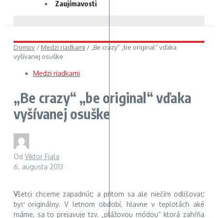
Zaujímavosti
Domov
/
Medzi riadkami
/
„Be crazy“ „be original“ vďaka
vyšívanej osuške
Medzi riadkami
„Be crazy“ „be original“ vďaka
vyšívanej osuške
Od
Viktor Fiala
6. augusta 2013
V
šetci chceme zapadnúť, a pritom sa ale niečím odlišovať,
byť originálny. V letnom období, hlavne v teplotách aké
máme, sa to prejavuje tzv. „plážovou módou“ ktorá zahŕňa