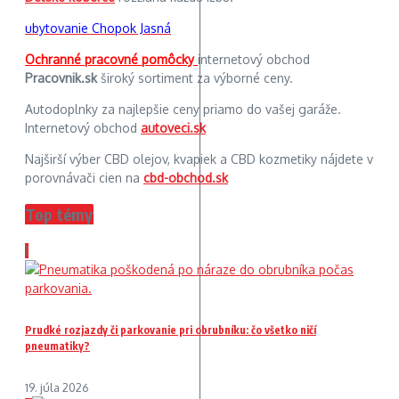
ubytovanie Chopok Jasná
Ochranné pracovné pomôcky
internetový obchod
Pracovnik.sk
široký sortiment za výborné ceny.
Autodoplnky za najlepšie ceny priamo do vašej garáže.
Internetový obchod
autoveci.sk
Najširší výber CBD olejov, kvapiek a CBD kozmetiky nájdete v
porovnávači cien na
cbd-obchod.sk
Top témy
1
Prudké rozjazdy či parkovanie pri obrubníku: čo všetko ničí
pneumatiky?
19. júla 2026