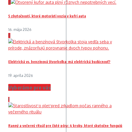
2
5 zbytočností, ktoré motoristi vozia v kufri auta
16. mája 2026
3
Elektrická vs. benzínová štvorkolka: má elektrická budúcnosť?
19. apríla 2026
Vyberáme pre vás
1
Ranný a večerný rituál pre čisté póry: 4 kroky, ktoré skutočne fungujú