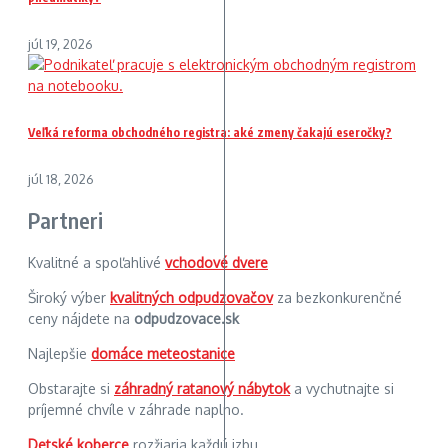
júl 19, 2026
Veľká reforma obchodného registra: aké zmeny čakajú eseročky?
júl 18, 2026
Partneri
Kvalitné a spoľahlivé
vchodové dvere
Široký výber
kvalitných odpudzovačov
za bezkonkurenčné
ceny nájdete na
odpudzovace.sk
Najlepšie
domáce meteostanice
Obstarajte si
záhradný ratanový nábytok
a vychutnajte si
príjemné chvíle v záhrade naplno.
Detské koberce
rozžiaria každú izbu.