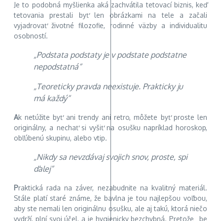
Je to podobná myšlienka aká zachvátila tetovací biznis, keď
tetovania prestali byť len obrázkami na tele a začali
vyjadrovať životné filozofie, rodinné väzby a individualitu
osobností.
„Podstata podstaty je v podstate podstatne
nepodstatná“
„Teoreticky pravda neexistuje. Prakticky ju
má každý“
A
k netúžite byť ani trendy ani retro, môžete byť proste len
originálny, a nechať si vyšiť na osušku napríklad horoskop,
obľúbenú skupinu, alebo vtip.
„Nikdy sa nevzdávaj svojich snov, proste, spi
ďalej“
P
raktická rada na záver, nezabudnite na kvalitný materiál.
Stále platí staré známe, že bavlna je tou najlepšou voľbou,
aby ste nemali len originálnu osušku, ale aj takú, ktorá niečo
vydrží, plní svoj účel, a je hygienicky bezchybná. Pretože „be