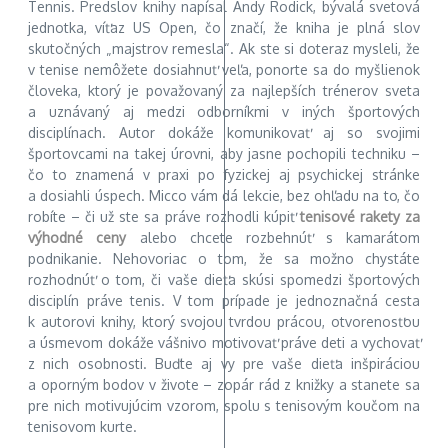
Tennis. Predslov knihy napísal Andy Rodick, bývalá svetová
jednotka, víťaz US Open, čo značí, že kniha je plná slov
skutočných „majstrov remesla“. Ak ste si doteraz mysleli, že
v tenise nemôžete dosiahnuť veľa, ponorte sa do myšlienok
človeka, ktorý je považovaný za najlepších trénerov sveta
a uznávaný aj medzi odborníkmi v iných športových
disciplínach. Autor dokáže komunikovať aj so svojimi
športovcami na takej úrovni, aby jasne pochopili techniku –
čo to znamená v praxi po fyzickej aj psychickej stránke
a dosiahli úspech. Micco vám dá lekcie, bez ohľadu na to, čo
robíte – či už ste sa práve rozhodli kúpiť
tenisové rakety za
výhodné ceny
alebo chcete rozbehnúť s kamarátom
podnikanie. Nehovoriac o tom, že sa možno chystáte
rozhodnúť o tom, či vaše dieťa skúsi spomedzi športových
disciplín práve tenis. V tom prípade je jednoznačná cesta
k autorovi knihy, ktorý svojou tvrdou prácou, otvorenosťou
a úsmevom dokáže vášnivo motivovať práve deti a vychovať
z nich osobnosti. Buďte aj vy pre vaše dieťa inšpiráciou
a oporným bodov v živote – zopár rád z knižky a stanete sa
pre nich motivujúcim vzorom, spolu s tenisovým koučom na
tenisovom kurte.