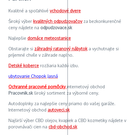
Kvalitné a spoľahlivé
vchodové dvere
Široký výber
kvalitných odpudzovačov
za bezkonkurenčné
ceny nájdete na
odpudzovace.sk
Najlepšie
domáce meteostanice
Obstarajte si
záhradný ratanový nábytok
a vychutnajte si
príjemné chvíle v záhrade naplno.
Detské koberce
rozžiaria každú izbu.
ubytovanie Chopok Jasná
Ochranné pracovné pomôcky
internetový obchod
Pracovnik.sk
široký sortiment za výborné ceny.
Autodoplnky za najlepšie ceny priamo do vašej garáže.
Internetový obchod
autoveci.sk
Najširší výber CBD olejov, kvapiek a CBD kozmetiky nájdete v
porovnávači cien na
cbd-obchod.sk