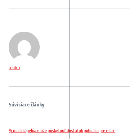
lenka
Súvisiace články
Aj malá kúpeľňa môže poskytnúť dostatok pohodlia pre relax.