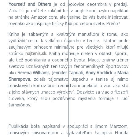
Yourself and Others
je od polovice decembra v predaji.
Zatiaľ si ju môžete zakúpiť len v anglickom jazyku napríklad
na stránke Amazon.com, ale veríme, že vás bude inšpirovať,
rovnako ako inšpiruje tisícky ľudí po celom svete. Prečo?
Kniha je zábavným a kvalitným manuálom k tomu, ako
vydláždiť cestu k veľkému úspechu v tenise. Istotne bude
zaujímavým prínosom minimálne pre všetkých, ktorí milujú
stránku
najtenis.sk
. Kniha motivuje nielen v oblasti športu,
ale tiež podnikania a osobného života. Macci, známy tréner
svetovo uznávaných tenisových fenomenálnych športovcov
ako
Serena Williams
,
Jennifer Capriati
,
Andy Roddick
a
Maria
Sharapova
, zdieľa tajomstvo úspechu v tenise aj mimo
teniskových kurtov prostredníctvom anekdot a viac ako sto
z jeho slávnych „macco-výrokov“. Dozviete sa viac o filozofii
človeka, ktorý silou pozitívneho myslenia formuje z ľudí
šampiónov.
Publikácia bola napísaná v spolupráci s Jimom Martzom,
tenisovým spisovateľom a vydavateľom časopisu Florida