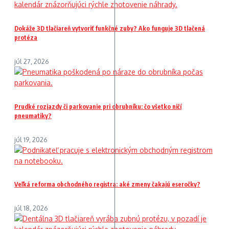
Dokáže 3D tlačiareň vytvoriť funkčné zuby? Ako funguje 3D tlačená
protéza
júl 27, 2026
Prudké rozjazdy či parkovanie pri obrubníku: čo všetko ničí
pneumatiky?
júl 19, 2026
Veľká reforma obchodného registra: aké zmeny čakajú eseročky?
júl 18, 2026