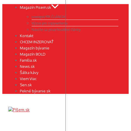
Preskočiť
Magazín Pisem.sk
na
uverejniť PR ČLÁNOK
obsah
Výzva pre copywriterov
Naučte sa písať kvalitné články
Kontakt
CHCEM INZEROVAŤ
Magazín bývanie
Magazín BOLD
Família.sk
News.sk
Šálka kávy
Viem Viac
Sen.sk
Pekné bývanie.sk