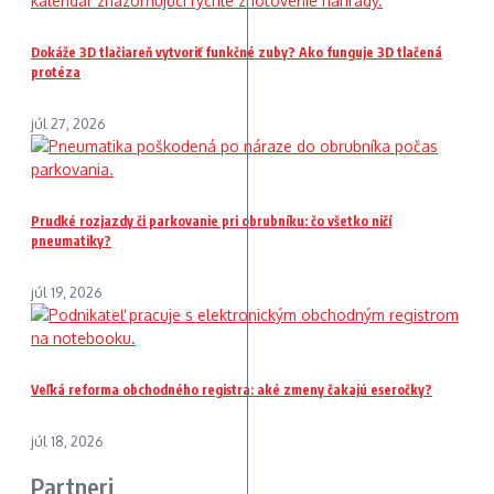
Dokáže 3D tlačiareň vytvoriť funkčné zuby? Ako funguje 3D tlačená
protéza
júl 27, 2026
Prudké rozjazdy či parkovanie pri obrubníku: čo všetko ničí
pneumatiky?
júl 19, 2026
Veľká reforma obchodného registra: aké zmeny čakajú eseročky?
júl 18, 2026
Partneri