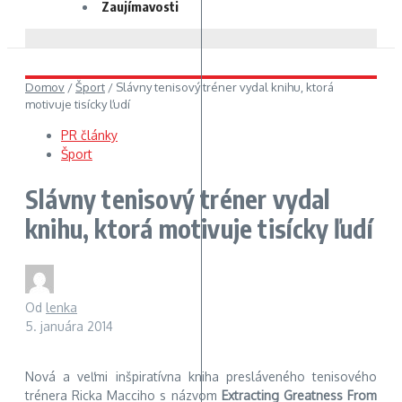
Zaujímavosti
Domov
/
Šport
/
Slávny tenisový tréner vydal knihu, ktorá
motivuje tisícky ľudí
PR články
Šport
Slávny tenisový tréner vydal
knihu, ktorá motivuje tisícky ľudí
Od
lenka
5. januára 2014
Nová a veľmi inšpiratívna kniha presláveného tenisového
trénera Ricka Macciho s názvom
Extracting Greatness From