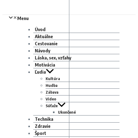
Menu
Úvod
Aktuálne
Cestovanie
Návody
Láska, sex, vzťahy
Motivácia
Ľudia
Kultúra
Hudba
Zábava
Video
Súťaže
Ukončené
Technika
Zdravie
Šport