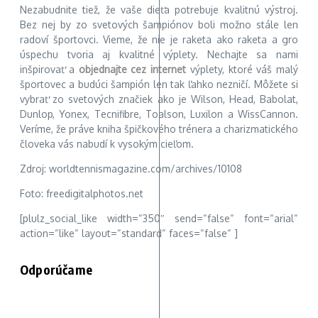
Nezabudnite tiež, že vaše dieťa potrebuje kvalitnú výstroj.
Bez nej by zo svetových šampiónov boli možno stále len
radoví športovci. Vieme, že nie je raketa ako raketa a gro
úspechu tvoria aj kvalitné výplety. Nechajte sa nami
inšpirovať a
objednajte cez internet
výplety, ktoré váš malý
športovec a budúci šampión len tak ľahko nezničí. Môžete si
vybrať zo svetových značiek ako je Wilson, Head, Babolat,
Dunlop, Yonex, Tecnifibre, Toalson, Luxilon a WissCannon.
Veríme, že práve kniha špičkového trénera a charizmatického
človeka vás nabudí k vysokým cieľom.
Zdroj: worldtennismagazine.com/archives/10108
Foto: freedigitalphotos.net
[plulz_social_like width=“350″ send=“false“ font=“arial“
action=“like“ layout=“standard“ faces=“false“ ]
Odporúčame