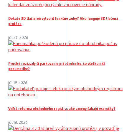
Dokáže 3D tlačiareň vytvoriť funkčné zuby? Ako funguje 3D tlačená
protéza
júl 27, 2026
Prudké rozjazdy či parkovanie pri obrubníku: čo všetko ničí
pneumatiky?
júl 19, 2026
Veľká reforma obchodného registra: aké zmeny čakajú eseročky?
júl 18, 2026