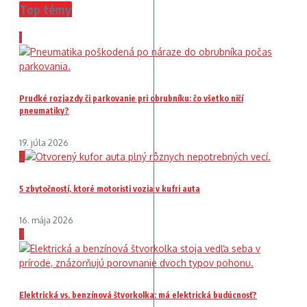
Top témy
1
Prudké rozjazdy či parkovanie pri obrubníku: čo všetko ničí
pneumatiky?
19. júla 2026
2
5 zbytočností, ktoré motoristi vozia v kufri auta
16. mája 2026
3
Elektrická vs. benzínová štvorkolka: má elektrická budúcnosť?