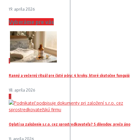
19. apríla 2026
Vyberáme pre vás
1
Ranný a večerný rituál pre čisté póry: 4 kroky, ktoré skutočne fungujú
18. apríla 2026
2
Oplatí sa založenie s.r.o. cez sprostredkovateľa? 5 dôvodov, prečo áno
11. apríla 2026