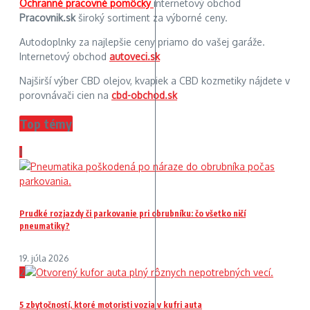
Ochranné pracovné pomôcky
internetový obchod
Pracovnik.sk
široký sortiment za výborné ceny.
Autodoplnky za najlepšie ceny priamo do vašej garáže.
Internetový obchod
autoveci.sk
Najširší výber CBD olejov, kvapiek a CBD kozmetiky nájdete v
porovnávači cien na
cbd-obchod.sk
Top témy
1
Prudké rozjazdy či parkovanie pri obrubníku: čo všetko ničí
pneumatiky?
19. júla 2026
2
5 zbytočností, ktoré motoristi vozia v kufri auta