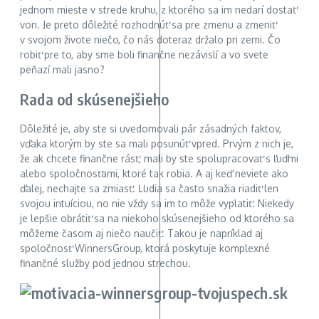
jednom mieste v strede kruhu, z ktorého sa im nedarí dostať
von. Je preto dôležité rozhodnúť sa pre zmenu a zmeniť
v svojom živote niečo, čo nás doteraz držalo pri zemi. Čo
robiť pre to, aby sme boli finančne nezávislí a vo svete
peňazí mali jasno?
Rada od skúsenejšieho
Dôležité je, aby ste si uvedomovali pár zásadných faktov,
vďaka ktorým by ste sa mali posunúť vpred. Prvým z nich je,
že ak chcete finančne rásť, mali by ste spolupracovať s ľuďmi
alebo spoločnosťami, ktoré tak robia. A aj keď neviete ako
ďalej, nechajte sa zmiasť. Ľudia sa často snažia riadiť len
svojou intuíciou, no nie vždy sa im to môže vyplatiť. Niekedy
je lepšie obrátiť sa na niekoho skúsenejšieho od ktorého sa
môžeme časom aj niečo naučiť. Takou je napríklad aj
spoločnosť WinnersGroup, ktorá poskytuje komplexné
finančné služby pod jednou strechou.