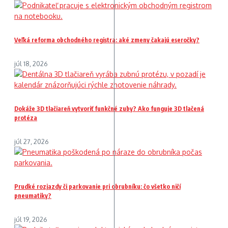
Veľká reforma obchodného registra: aké zmeny čakajú eseročky?
júl 18, 2026
Dokáže 3D tlačiareň vytvoriť funkčné zuby? Ako funguje 3D tlačená
protéza
júl 27, 2026
Prudké rozjazdy či parkovanie pri obrubníku: čo všetko ničí
pneumatiky?
júl 19, 2026