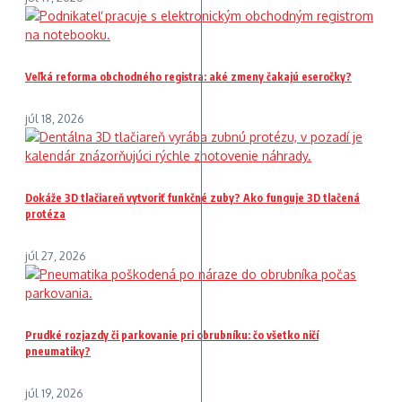
Veľká reforma obchodného registra: aké zmeny čakajú eseročky?
júl 18, 2026
Dokáže 3D tlačiareň vytvoriť funkčné zuby? Ako funguje 3D tlačená
protéza
júl 27, 2026
Prudké rozjazdy či parkovanie pri obrubníku: čo všetko ničí
pneumatiky?
júl 19, 2026