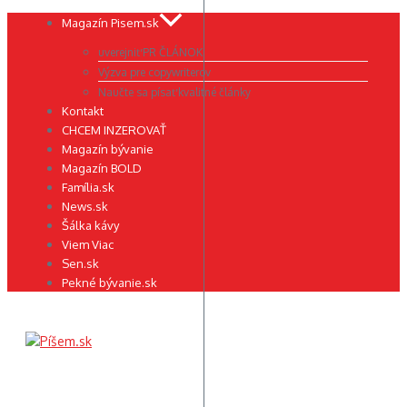
Preskočiť
Magazín Pisem.sk
na
uverejniť PR ČLÁNOK
obsah
Výzva pre copywriterov
Naučte sa písať kvalitné články
Kontakt
CHCEM INZEROVAŤ
Magazín bývanie
Magazín BOLD
Família.sk
News.sk
Šálka kávy
Viem Viac
Sen.sk
Pekné bývanie.sk