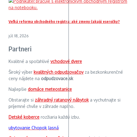
Veľká reforma obchodného registra: aké zmeny čakajú eseročky?
júl 18, 2026
Partneri
Kvalitné a spoľahlivé
vchodové dvere
Široký výber
kvalitných odpudzovačov
za bezkonkurenčné
ceny nájdete na
odpudzovace.sk
Najlepšie
domáce meteostanice
Obstarajte si
záhradný ratanový nábytok
a vychutnajte si
príjemné chvíle v záhrade naplno.
Detské koberce
rozžiaria každú izbu.
ubytovanie Chopok Jasná