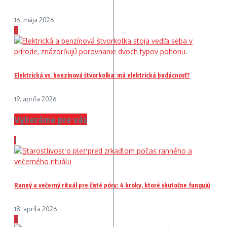
16. mája 2026
3
Elektrická vs. benzínová štvorkolka: má elektrická budúcnosť?
19. apríla 2026
Vyberáme pre vás
1
Ranný a večerný rituál pre čisté póry: 4 kroky, ktoré skutočne fungujú
18. apríla 2026
2