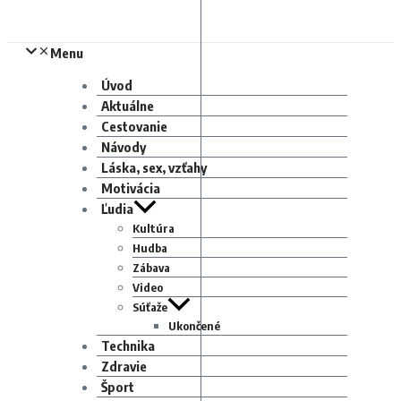
Menu
Úvod
Aktuálne
Cestovanie
Návody
Láska, sex, vzťahy
Motivácia
Ľudia
Kultúra
Hudba
Zábava
Video
Súťaže
Ukončené
Technika
Zdravie
Šport