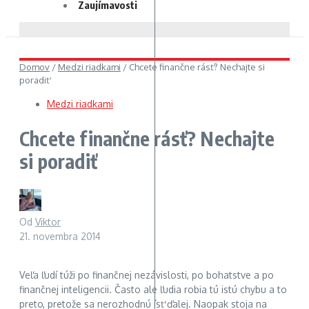
Zaujímavosti
Domov
/
Medzi riadkami
/
Chcete finančne rásť? Nechajte si
poradiť
Medzi riadkami
Chcete finančne rásť? Nechajte
si poradiť
Od
Viktor
21. novembra 2014
Veľa ľudí túži po finančnej nezávislosti, po bohatstve a po
finančnej inteligencii. Často ale ľudia robia tú istú chybu a to
preto, pretože sa nerozhodnú ísť ďalej. Naopak stoja na