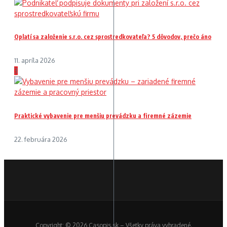
Oplatí sa založenie s.r.o. cez sprostredkovateľa? 5 dôvodov, prečo áno
11. apríla 2026
3
Praktické vybavenie pre menšiu prevádzku a firemné zázemie
22. februára 2026
Copyright: © 2026 Casopis.sk – Všetky práva vyhradené.