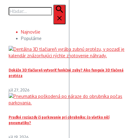
Hľadať:
Najnovšie
Populárne
Dokáže 3D tlačiareň vytvoriť funkčné zuby? Ako funguje 3D tlačená
protéza
júl 27, 2026
Prudké rozjazdy či parkovanie pri obrubníku: čo všetko ničí
pneumatiky?
júl 19, 2026