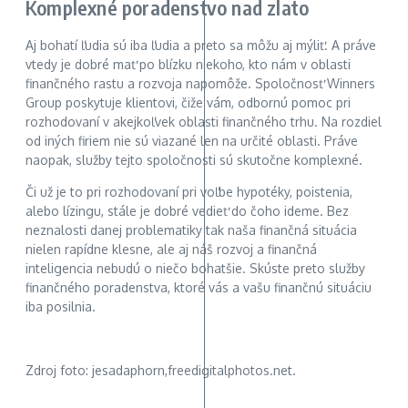
Komplexné poradenstvo nad zlato
Aj bohatí ľudia sú iba ľudia a preto sa môžu aj mýliť. A práve
vtedy je dobré mať po blízku niekoho, kto nám v oblasti
finančného rastu a rozvoja napomôže. Spoločnosť Winners
Group poskytuje klientovi, čiže vám, odbornú pomoc pri
rozhodovaní v akejkoľvek oblasti finančného trhu. Na rozdiel
od iných firiem nie sú viazané len na určité oblasti. Práve
naopak, služby tejto spoločnosti sú skutočne komplexné.
Či už je to pri rozhodovaní pri voľbe hypotéky, poistenia,
alebo lízingu, stále je dobré vedieť do čoho ideme. Bez
neznalosti danej problematiky tak naša finančná situácia
nielen rapídne klesne, ale aj náš rozvoj a finančná
inteligencia nebudú o niečo bohatšie. Skúste preto služby
finančného poradenstva, ktoré vás a vašu finančnú situáciu
iba posilnia.
Zdroj foto: jesadaphorn,freedigitalphotos.net.