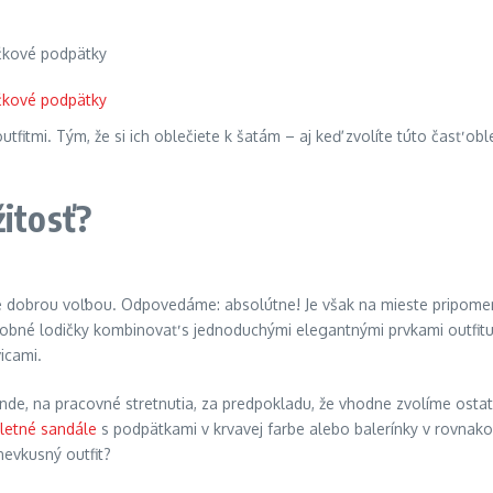
tfitmi. Tým, že si ich oblečiete k šatám – aj keď zvolíte túto časť ob
žitosť?
e dobrou voľbou. Odpovedáme: absolútne! Je však na mieste pripomenúť
bné lodičky kombinovať s jednoduchými elegantnými prvkami outfitu – t
icami.
de, na pracovné stretnutia, za predpokladu, že vhodne zvolíme ostatné
letné sandále
s podpätkami v krvavej farbe alebo balerínky v rovnakom
 nevkusný outfit?