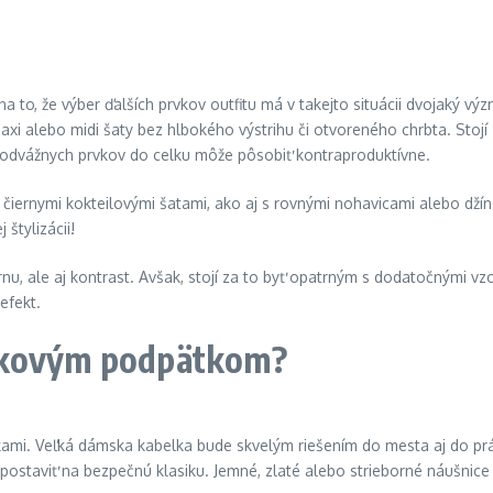
 to, že výber ďalších prvkov outfitu má v takejto situácii dvojaký v
 maxi alebo midi šaty bez hlbokého výstrihu či otvoreného chrbta. Sto
nie odvážnych prvkov do celku môže pôsobiť kontraproduktívne.
 čiernymi kokteilovými šatami, ako aj s rovnými nohavicami alebo d
 štylizácii!
rnu, ale aj kontrast. Avšak, stojí za to byť opatrným s dodatočnými vz
efekt.
ičkovým podpätkom?
kami. Veľká dámska kabelka bude skvelým riešením do mesta aj do prác
ostaviť na bezpečnú klasiku. Jemné, zlaté alebo strieborné náušnice a