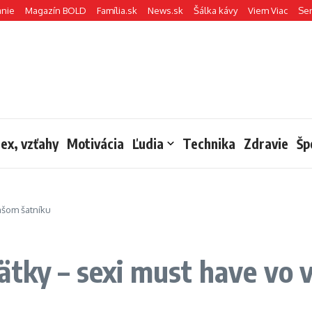
anie
Magazín BOLD
Família.sk
News.sk
Šálka kávy
Viem Viac
Se
sex, vzťahy
Motivácia
Ľudia
Technika
Zdravie
Šp
ašom šatníku
ätky – sexi must have vo 