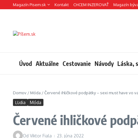
Preskočiť na obsah
Magazín Pisem.sk
Kontakt
CHCEM INZEROVAŤ
Magazín býv
Úvod
Aktuálne
Cestovanie
Návody
Láska, 
Domov
/
Móda
/
Červené ihličkové podpätky – sexi must have vo v
Ľudia
Móda
Červené ihličkové podp
Od
Viktor Fiala
23. júna 2022