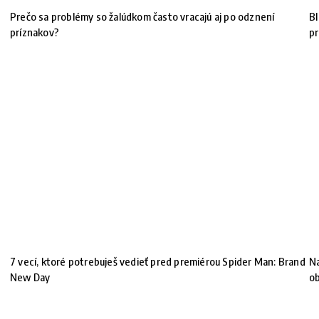
Prečo sa problémy so žalúdkom často vracajú aj po odznení
BI
príznakov?
pr
7 vecí, ktoré potrebuješ vedieť pred premiérou Spider Man: Brand
Na
New Day
ob