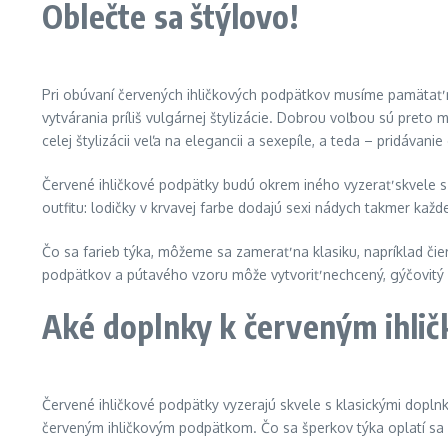
Oblečte sa štýlovo!
Pri obúvaní červených ihličkových podpätkov musíme pamätať na
vytvárania príliš vulgárnej štylizácie. Dobrou voľbou sú preto
celej štylizácii veľa na elegancii a sexepíle, a teda – pridáva
Červené ihličkové podpätky budú okrem iného vyzerať skvele s
outfitu: lodičky v krvavej farbe dodajú sexi nádych takmer každej
Čo sa farieb týka, môžeme sa zamerať na klasiku, napríklad čie
podpätkov a pútavého vzoru môže vytvoriť nechcený, gýčovitý 
Aké doplnky k červeným ihl
Červené ihličkové podpätky vyzerajú skvele s klasickými dopln
červeným ihličkovým podpätkom. Čo sa šperkov týka oplatí sa p