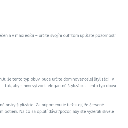
lečenia v maxi edícii – určite svojím outfitom upútate pozornosť
, že tento typ obuvi bude určite dominovať celej štylizácii. V
ak, aby s nimi vytvorili elegantnú štylizáciu. Tento typ obuvi
 prvky štylizácie. Za pripomenutie tiež stojí, že červené
 odtieni. Na čo sa oplatí dávať pozor, aby ste vyzerali skvele