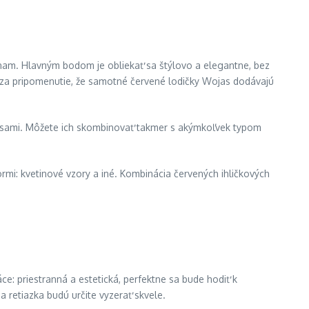
ýznam. Hlavným bodom je obliekať sa štýlovo a elegantne, bez
jí za pripomenutie, že samotné červené lodičky Wojas dodávajú
žínsami. Môžete ich skombinovať takmer s akýmkoľvek typom
ormi: kvetinové vzory a iné. Kombinácia červených ihličkových
e: priestranná a estetická, perfektne sa bude hodiť k
 retiazka budú určite vyzerať skvele.