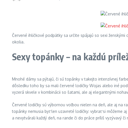
Červené ihličkové podpätky sa určite spájajú so sexi ženskými ou
okolia.
Sexy topánky – na každú príle
Mnohé dámy sa pýtajú, či sú topánky v takejto intenzívnej farb
dôsledku toho by sa mali červené lodičky Wojas alebo iné podo
vyzerá skvele v kombinácii so šatami, ale aj elegantnými nohav
Červené lodičky sú výbornou voľbou nielen na deň, ale aj na ran
topánky nemusia byť len uzavreté lodičky: vybrať si môžeme aj
a nevytvárali každý deň, na rande či do práce príliš vyzývavý či