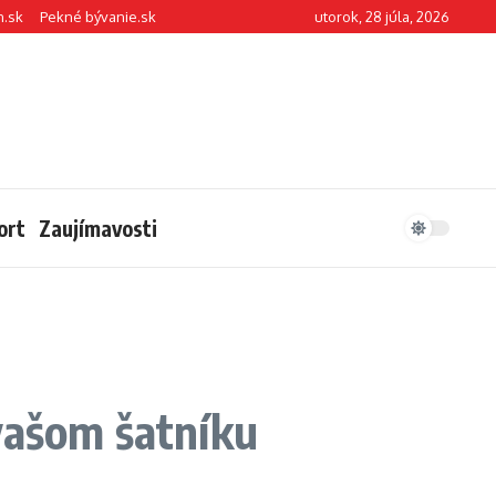
n.sk
Pekné bývanie.sk
utorok, 28 júla, 2026
ort
Zaujímavosti
vašom šatníku