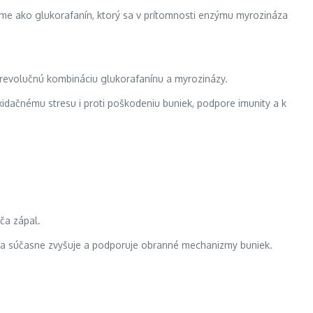
orme ako glukorafanín, ktorý sa v prítomnosti enzýmu myrozináza
va revolučnú kombináciu glukorafanínu a myrozinázy.
dačnému stresu i proti poškodeniu buniek, podpore imunity a k
áča zápal.
sy a súčasne zvyšuje a podporuje obranné mechanizmy buniek.