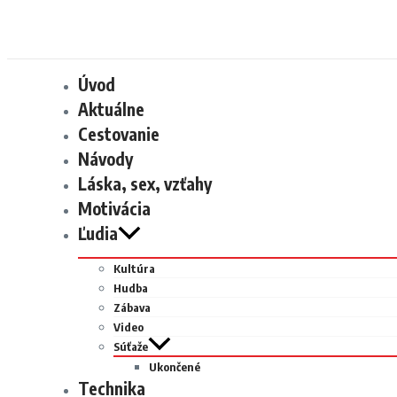
Úvod
Aktuálne
Cestovanie
Návody
Láska, sex, vzťahy
Motivácia
Ľudia
Kultúra
Hudba
Zábava
Video
Súťaže
Ukončené
Technika