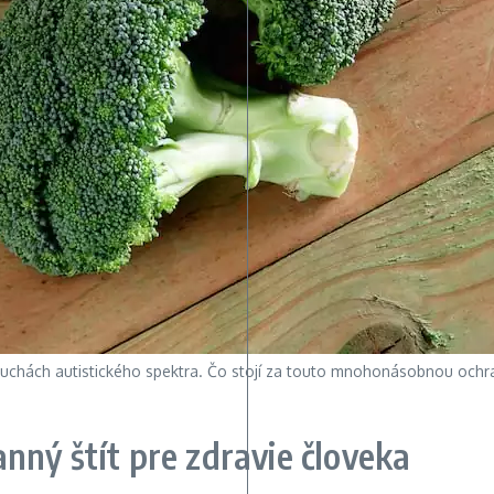
ruchách autistického spektra. Čo stojí za touto mnohonásobnou ochr
ný štít pre zdravie človeka