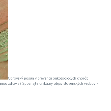
Obrovský posun v prevencii onkologických chorôb.
anou zdravia? Spoznajte unikátny objav slovenských vedcov –