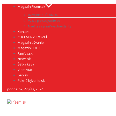
Preskočiť
Magazín Pisem.sk
na
uverejniť PR ČLÁNOK
obsah
Výzva pre copywriterov
Naučte sa písať kvalitné články
Kontakt
CHCEM INZEROVAŤ
Magazín bývanie
Magazín BOLD
Família.sk
News.sk
Šálka kávy
Viem Viac
Sen.sk
Pekné bývanie.sk
pondelok, 27 júla, 2026