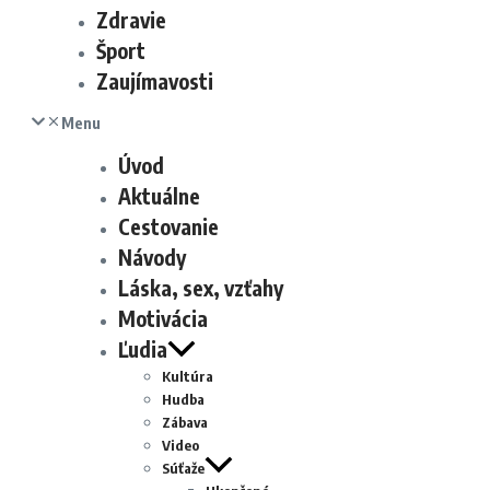
Zdravie
Šport
Zaujímavosti
Menu
Úvod
Aktuálne
Cestovanie
Návody
Láska, sex, vzťahy
Motivácia
Ľudia
Kultúra
Hudba
Zábava
Video
Súťaže