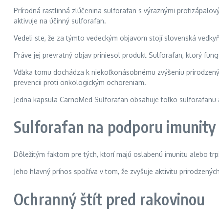
Prírodná rastlinná zlúčenina sulforafan s výraznými protizápalo
aktivuje na účinný sulforafan.
Vedeli ste, že za týmto vedeckým objavom stojí slovenská vedkyň
Práve jej prevratný objav priniesol produkt Sulforafan, ktorý fu
Vďaka tomu dochádza k niekoľkonásobnému zvýšeniu prirodzených
prevencii proti onkologickým ochoreniam.
Jedna kapsula CarnoMed Sulforafan obsahuje toľko sulforafanu 
Sulforafan na podporu imunity
Dôležitým faktom pre tých, ktorí majú oslabenú imunitu alebo trpi
Jeho hlavný prínos spočíva v tom, že zvyšuje aktivitu prirodzen
Ochranný štít pred rakovinou