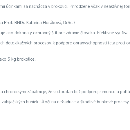
vými účinkami sa nachádza v brokolici. Prirodzene však v neaktívnej f
a Prof. RNDr. Katarína Horáková, DrSc.?
nguje ako dokonalý ochranný štít pre zdravie človeka. Efektívne využí
 detoxikačných procesov, k podpore obranyschopnosti tela proti oxi
ako 5 kg brokolice.
a chronickými zápalmi je, že sulforafan tiež podporuje imunitu a potl
ých zabíjačských buniek. Útočí na nežiaduce a škodlivé bunkové proce