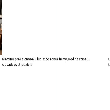
Na trhu práce chýbajú ľudia: čo robia firmy, keď nestíhajú
C
obsadzovať pozície
k