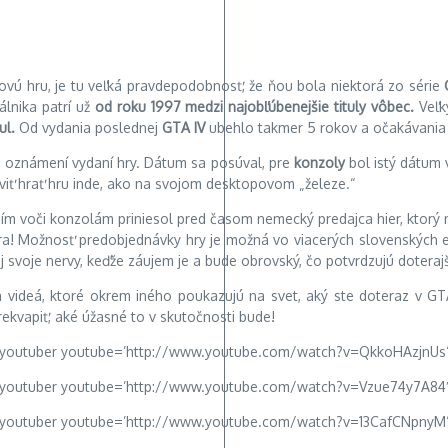
čovú hru, je tu veľká pravdepodobnosť, že ňou bola niektorá zo série
álnika patrí už
od roku 1997 medzi najobľúbenejšie tituly vôbec.
Veľký
ul.
Od vydania poslednej
GTA IV
ubehlo takmer 5 rokov a očakávania
m oznámení vydaní hry. Dátum sa posúval, pre
konzoly
bol istý dátum 
dstaviť hrať hru inde, ako na svojom desktopovom „železe.“
m voči konzolám priniesol pred časom nemecký predajca hier, ktorý n
a! Možnosť predobjednávky hry je možná vo viacerých slovenských e-s
j svoje nervy, keďže záujem je a bude obrovský, čo potvrdzujú doterajš
 videá, ktoré okrem iného poukazujú na svet, aký ste doteraz v G
prekvapiť, aké úžasné to v skutočnosti bude!
[youtuber youtube=’http://www.youtube.com/watch?v=QkkoHAzjnUs‘
[youtuber youtube=’http://www.youtube.com/watch?v=Vzue74y7A84′
[youtuber youtube=’http://www.youtube.com/watch?v=13CafCNpnyM‘