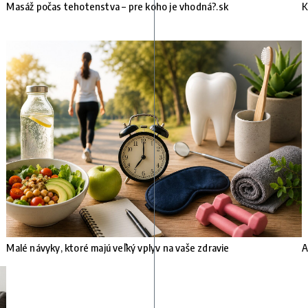
e
Masáž počas tehotenstva – pre koho je vhodná?.sk
K
Malé návyky, ktoré majú veľký vplyv na vaše zdravie
A