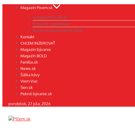
Preskočiť
Magazín Pisem.sk
na
uverejniť PR ČLÁNOK
obsah
Výzva pre copywriterov
Naučte sa písať kvalitné články
Kontakt
CHCEM INZEROVAŤ
Magazín bývanie
Magazín BOLD
Família.sk
News.sk
Šálka kávy
Viem Viac
Sen.sk
Pekné bývanie.sk
pondelok, 27 júla, 2026