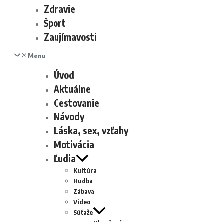
Zdravie
Šport
Zaujímavosti
Menu
Úvod
Aktuálne
Cestovanie
Návody
Láska, sex, vzťahy
Motivácia
Ľudia
Kultúra
Hudba
Zábava
Video
Súťaže