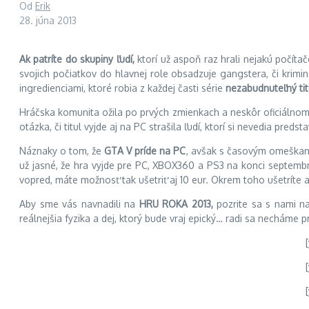
Od
Erik
28. júna 2013
Ak patríte do skupiny ľudí,
ktorí už aspoň raz hrali nejakú počíta
svojich počiatkov
do hlavnej role obsadzuje gangstera, či krimin
ingredienciami, ktoré robia z každej časti série
nezabudnuteľný tit
Hráčska komunita ožila po prvých zmienkach a neskôr oficiálno
otázka, či titul vyjde aj na PC strašila ľudí, ktorí si nevedia pre
Náznaky o tom, že
GTA V príde na PC
, avšak s časovým omeškaní
už jasné, že hra vyjde pre PC, XBOX360 a PS3 na konci septembr
vopred, máte možnosť tak ušetriť aj 10 eur. Okrem toho ušetríte a
Aby sme vás navnadili na
HRU ROKA 2013,
pozrite sa s nami na
reálnejšia fyzika a dej, ktorý bude vraj epický… radi sa necháme 