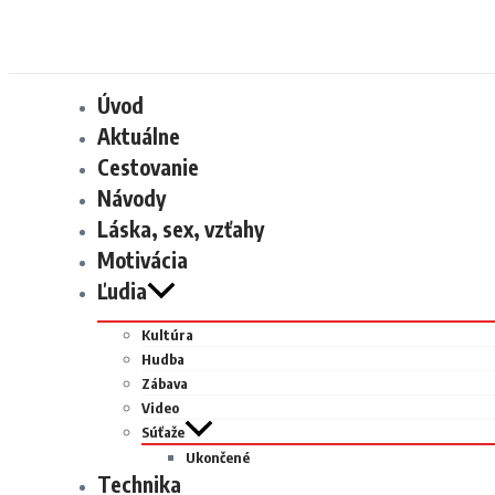
Úvod
Aktuálne
Cestovanie
Návody
Láska, sex, vzťahy
Motivácia
Ľudia
Kultúra
Hudba
Zábava
Video
Súťaže
Ukončené
Technika