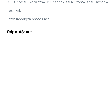
[plulz_social_like width=“350″ send=“false“ font=“arial“ action=
Text: Erik
Foto: freedigitalphotos.net
Odporúčame