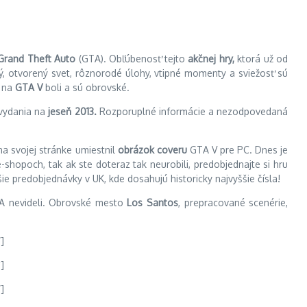
Grand Theft Auto
(GTA). Obľúbenosť tejto
akčnej hry,
ktorá už od
, otvorený svet, rôznorodé úlohy, vtipné momenty a sviežosť sú
 na
GTA V
boli a sú obrovské.
vydania na
jeseň 2013.
Rozporuplné informácie a nezodpovedaná
a svojej stránke umiestnil
obrázok coveru
GTA V pre PC. Dnes je
hopoch, tak ak ste doteraz tak neurobili, predobjednajte si hru
ie predobjednávky v UK, kde dosahujú historicky najvyššie čísla!
TA nevideli. Obrovské mesto
Los Santos
, prepracované scenérie,
]
]
]