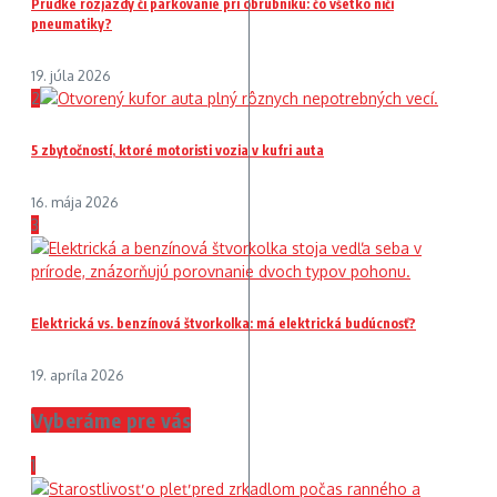
Prudké rozjazdy či parkovanie pri obrubníku: čo všetko ničí
pneumatiky?
19. júla 2026
2
5 zbytočností, ktoré motoristi vozia v kufri auta
16. mája 2026
3
Elektrická vs. benzínová štvorkolka: má elektrická budúcnosť?
19. apríla 2026
Vyberáme pre vás
1