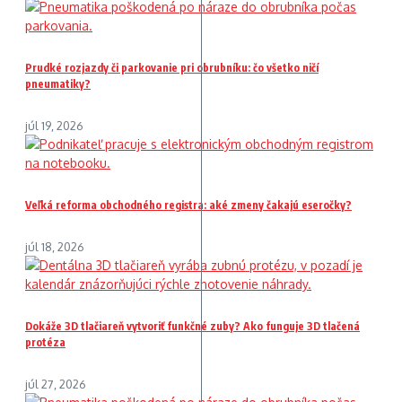
Prudké rozjazdy či parkovanie pri obrubníku: čo všetko ničí
pneumatiky?
júl 19, 2026
Veľká reforma obchodného registra: aké zmeny čakajú eseročky?
júl 18, 2026
Dokáže 3D tlačiareň vytvoriť funkčné zuby? Ako funguje 3D tlačená
protéza
júl 27, 2026