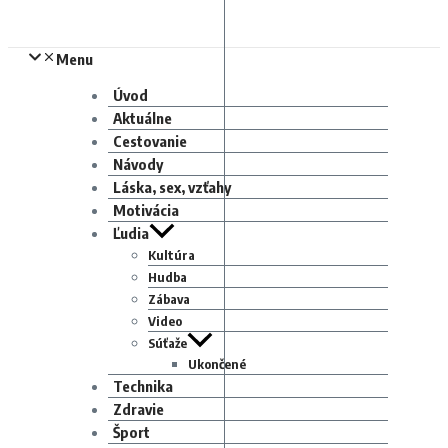
Menu
Úvod
Aktuálne
Cestovanie
Návody
Láska, sex, vzťahy
Motivácia
Ľudia
Kultúra
Hudba
Zábava
Video
Súťaže
Ukončené
Technika
Zdravie
Šport