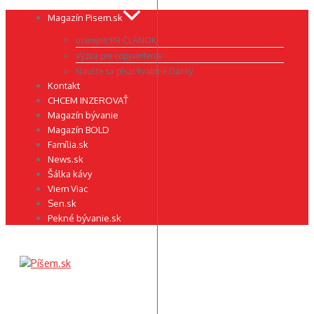
Preskočiť
Magazín Pisem.sk
na
uverejniť PR ČLÁNOK
obsah
Výzva pre copywriterov
Naučte sa písať kvalitné články
Kontakt
CHCEM INZEROVAŤ
Magazín bývanie
Magazín BOLD
Família.sk
News.sk
Šálka kávy
Viem Viac
Sen.sk
Pekné bývanie.sk