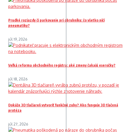
Prudké rozjazdy či parkovanie pri obrubníku: čo všetko ničí
pneumatiky?
júl 19, 2026
Veľká reforma obchodného registra: aké zmeny čakajú eseročky?
júl 18, 2026
Dokáže 3D tlačiareň vytvoriť funkčné zuby? Ako funguje 3D tlačená
protéza
júl 27, 2026