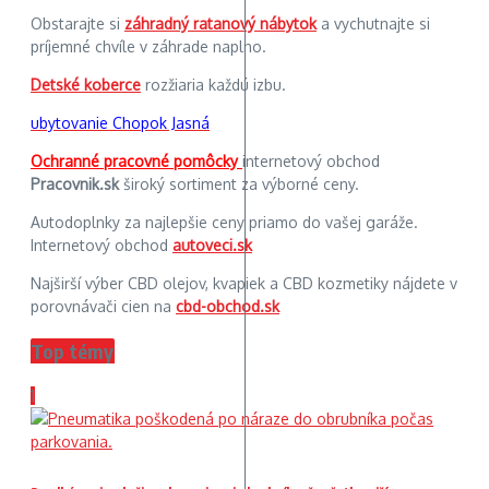
Obstarajte si
záhradný ratanový nábytok
a vychutnajte si
príjemné chvíle v záhrade naplno.
Detské koberce
rozžiaria každú izbu.
ubytovanie Chopok Jasná
Ochranné pracovné pomôcky
internetový obchod
Pracovnik.sk
široký sortiment za výborné ceny.
Autodoplnky za najlepšie ceny priamo do vašej garáže.
Internetový obchod
autoveci.sk
Najširší výber CBD olejov, kvapiek a CBD kozmetiky nájdete v
porovnávači cien na
cbd-obchod.sk
Top témy
1