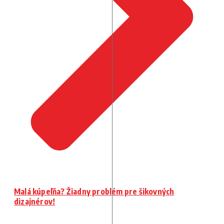
Malá kúpeľňa? Žiadny problém pre šikovných
dizajnérov!