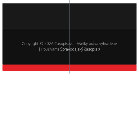
Copyright: © 2026 Casopis.sk – Všetky práva vyhradené.
| Používame
Spravodajský časopis X