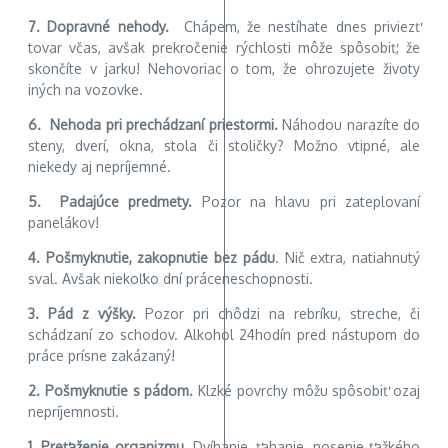
7. Dopravné nehody.
Chápem, že nestíhate dnes priviezť
tovar včas, avšak prekročenie rýchlosti môže spôsobiť, že
skončíte v jarku! Nehovoriac o tom, že ohrozujete životy
iných na vozovke.
6. Nehoda pri prechádzaní priestormi.
Náhodou narazíte do
steny, dverí, okna, stola či stoličky? Možno vtipné, ale
niekedy aj nepríjemné.
5. Padajúce predmety.
Pozor na hlavu pri zateplovaní
panelákov!
4. Pošmyknutie, zakopnutie bez pádu
. Nič extra, natiahnutý
sval. Avšak niekoľko dní práceneschopnosti.
3. Pád z výšky.
Pozor pri chôdzi na rebríku, streche, či
schádzaní zo schodov. Alkohol 24hodín pred nástupom do
práce prísne zakázaný!
2. Pošmyknutie s pádom.
Klzké povrchy môžu spôsobiť ozaj
nepríjemnosti.
1. Preťaženie organizmu.
Dvíhanie, ťahanie, nosenie ťažkého