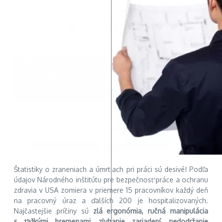
Štatistiky o zraneniach a úmrtiach pri práci sú desivé! Podľa
údajov Národného inštitútu pre bezpečnosť práce a ochranu
zdravia v USA zomiera v priemere 15 pracovníkov každý deň
na pracovný úraz a ďalších 200 je hospitalizovaných.
Najčastejšie príčiny sú
zlá ergonómia, ručná manipulácia
s ťažkými bremenami, zlyhanie zariadení, nedodržanie