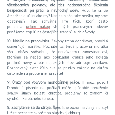
všeobecných pokynov, ale tiež nedostatočné školenia
bezpečnosti pri práci a nevhodný odev
. Hovoríte si, že
Američania sú iní ako my? Nás sa niečo také netýka, my sme
opatrnejší? Tak schválne! Pre tých, ktorí často
podcenia
online nákup
vhodných pracovných odevov
prinášame top 10 najčastejších zranení a ich dôvody:
10. Násilie na pracovisku.
Zákony treba dodržiavať, pravidlá
usmerňujú morálku. Poznáte to, tvrdá pracovná morálka
však občas spôsobí , že nervóznemu zamestnancovi,
ktorému sa nepáči ako poukladal krabice jeho kolega
prasknú nervy a pár nepekných slov adresuje vinníkovi.
Rozhnevaný aktér číslo dva sa prudko zaženie na aktéra
číslo jeden a problém je na svete!
9. Úrazy pod vplyvom monotónnej práce.
IT muži, pozor!
Dlhodobé písanie na počítači môže spôsobiť preťaženie
svalov, šliach, bolesti chrbtice, problémy so zrakom či
syndróm karpálneho tunela.
8. Zachytenie sa do stroja.
Špeciálne pozor na vlasy a prsty!
Určite nechcete skončiť na plastickej chirurgii.