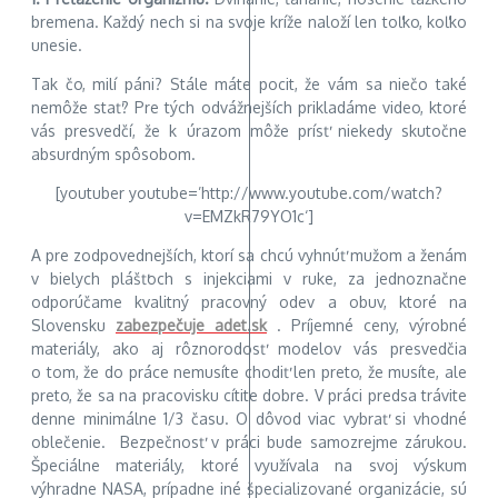
bremena. Každý nech si na svoje kríže naloží len toľko, koľko
unesie.
Tak čo, milí páni? Stále máte pocit, že vám sa niečo také
nemôže stať? Pre tých odvážnejších prikladáme video, ktoré
vás presvedčí, že k úrazom môže prísť niekedy skutočne
absurdným spôsobom.
[youtuber youtube=’http://www.youtube.com/watch?
v=EMZkR79YO1c‘]
A pre zodpovednejších, ktorí sa chcú vyhnúť mužom a ženám
v bielych plášťoch s injekciami v ruke, za jednoznačne
odporúčame kvalitný pracovný odev a obuv, ktoré na
Slovensku
zabezpečuje adet.sk
. Príjemné ceny, výrobné
materiály, ako aj rôznorodosť modelov vás presvedčia
o tom, že do práce nemusíte chodiť len preto, že musíte, ale
preto, že sa na pracovisku cítite dobre. V práci predsa trávite
denne minimálne 1/3 času. O dôvod viac vybrať si vhodné
oblečenie. Bezpečnosť v práci bude samozrejme zárukou.
Špeciálne materiály, ktoré využívala na svoj výskum
výhradne NASA, prípadne iné špecializované organizácie, sú