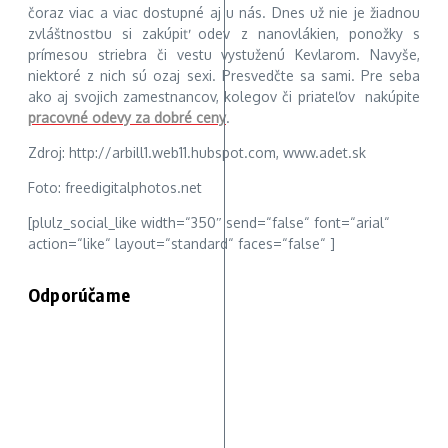
čoraz viac a viac dostupné aj u nás. Dnes už nie je žiadnou
zvláštnosťou si zakúpiť odev z nanovlákien, ponožky s
prímesou striebra či vestu vystuženú Kevlarom. Navyše,
niektoré z nich sú ozaj sexi. Presvedčte sa sami. Pre seba
ako aj svojich zamestnancov, kolegov či priateľov nakúpite
pracovné odevy za dobré ceny
.
Zdroj: http://arbill1.web11.hubspot.com, www.adet.sk
Foto: freedigitalphotos.net
[plulz_social_like width=“350″ send=“false“ font=“arial“
action=“like“ layout=“standard“ faces=“false“ ]
Odporúčame