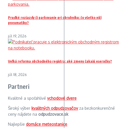
Prudké rozjazdy či parkovanie pri obrubníku: čo všetko ničí
pneumatiky?
júl 19, 2026
Veľká reforma obchodného registra: aké zmeny čakajú eseročky?
júl 18, 2026
Partneri
Kvalitné a spoľahlivé
vchodové dvere
Široký výber
kvalitných odpudzovačov
za bezkonkurenčné
ceny nájdete na
odpudzovace.sk
Najlepšie
domáce meteostanice